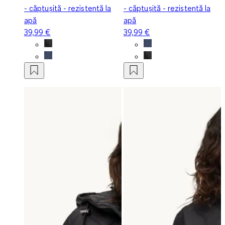
- căptușită - rezistentă la
- căptușită - rezistentă la
apă
apă
39,99 €
39,99 €