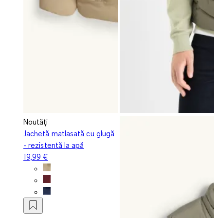
Noutăți
Jachetă matlasată cu glugă
- rezistentă la apă
19,99 €