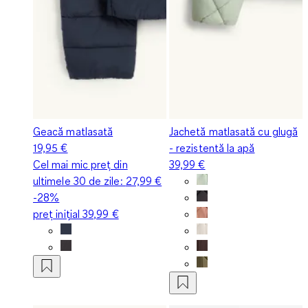
Geacă matlasată
Jachetă matlasată cu glugă
19,95 €
- rezistentă la apă
Cel mai mic preț din
39,99 €
ultimele 30 de zile:
27,99 €
-28%
preț inițial
39,99 €