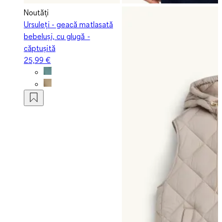
Noutăți
Ursuleți - geacă matlasată
bebeluși, cu glugă -
căptușită
25,99 €