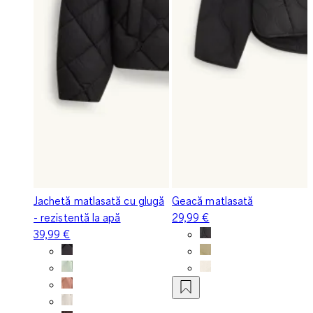
Jachetă matlasată cu glugă
Geacă matlasată
- rezistentă la apă
29,99 €
39,99 €