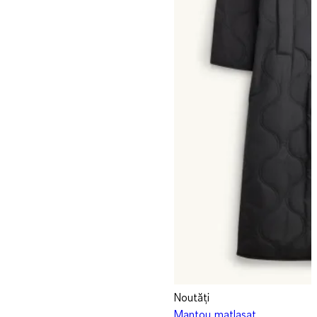
Noutăți
Mantou matlasat