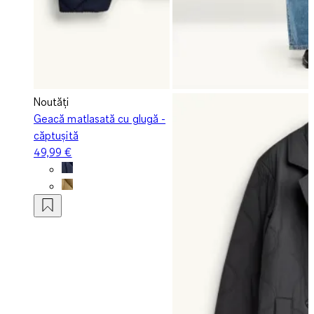
Noutăți
Geacă matlasată cu glugă -
căptușită
49,99 €