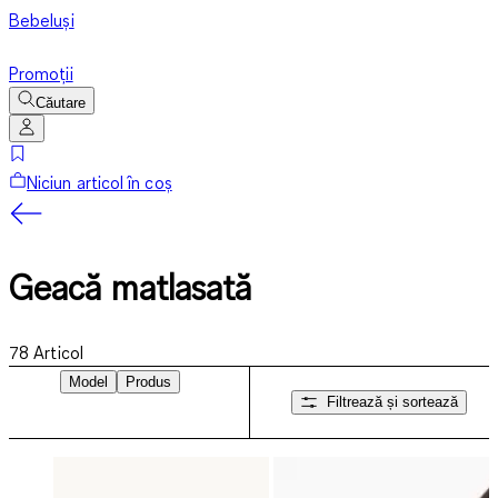
Bebeluși
Promoții
Căutare
Niciun articol în coș
Geacă matlasată
78
Articol
Model
Produs
Filtrează și sortează