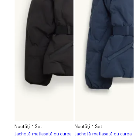
Noutăți
Set
Noutăți
Set
Jachetă matlasată cu curea
Jachetă matlasată cu curea