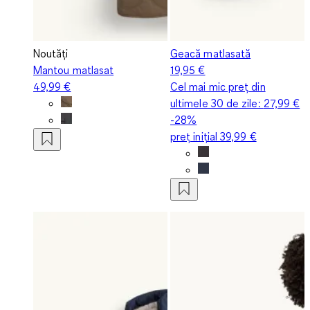
Noutăți
Geacă matlasată
Mantou matlasat
19,95 €
49,99 €
Cel mai mic preț din
ultimele 30 de zile:
27,99 €
-28%
preț inițial
39,99 €