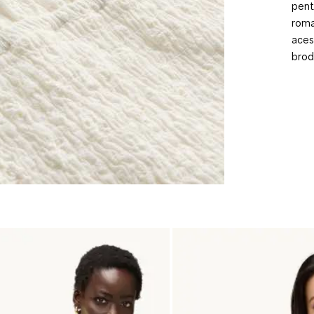
pent
roma
aces
brod