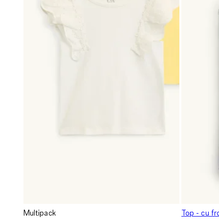
Multipack
Top - cu fr