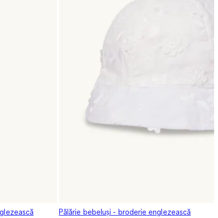
nglezească
Pălărie bebeluși - broderie englezească