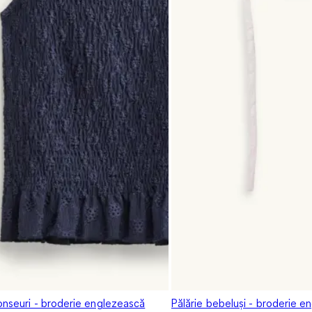
onseuri - broderie englezească
Pălărie bebeluși - broderie e