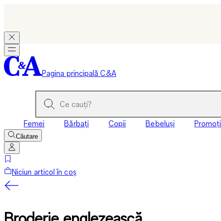
Pagina principală C&A
Femei
Bărbați
Copii
Bebeluși
Promoți
Căutare
Niciun articol în coș
Broderie englezească