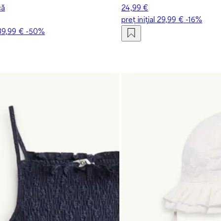
că
24,99 €
preț inițial
29,99 €
-16%
39,99 €
-50%