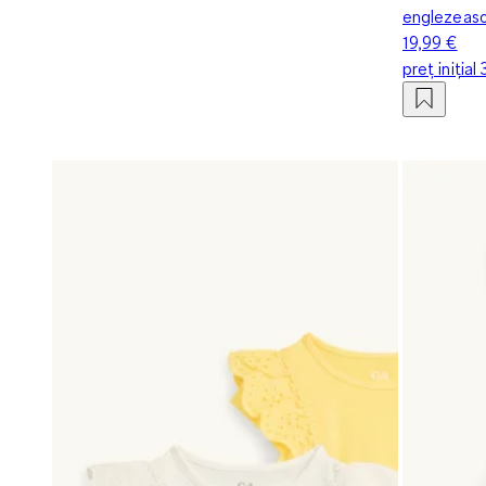
englezeas
19,99 €
preț inițial