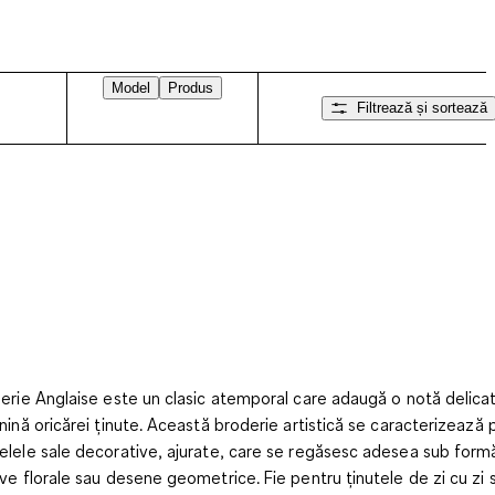
Model
Produs
Filtrează și sortează
erie Anglaise
este un clasic atemporal care adaugă o notă delicat
nină oricărei ținute. Această broderie artistică se caracterizează p
lele sale decorative, ajurate, care se regăsesc adesea sub form
ve florale sau desene geometrice. Fie pentru ținutele de zi cu zi 