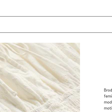
Brod
femi
mode
moti