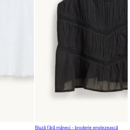
Bluză fără mâneci - broderie englezească