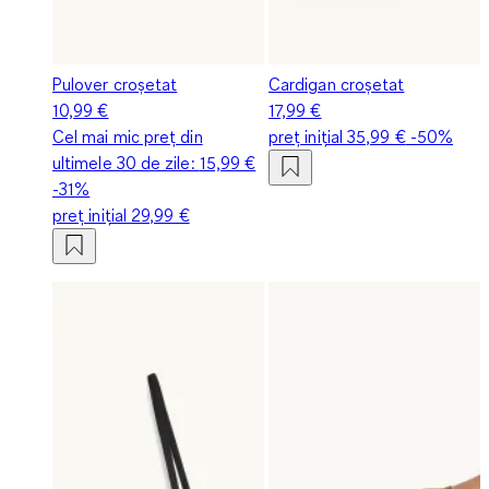
Pulover croșetat
Cardigan croșetat
10,99 €
17,99 €
Cel mai mic preț din
preț inițial
35,99 €
-50%
ultimele 30 de zile:
15,99 €
-31%
preț inițial
29,99 €