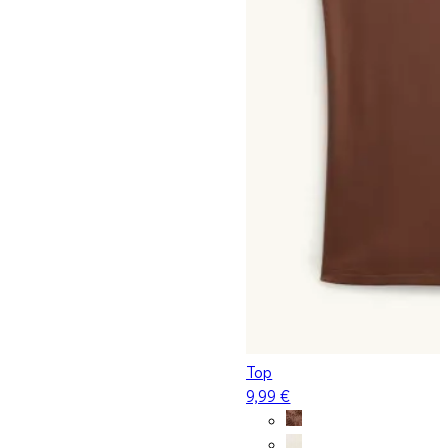
Top
9,99 €