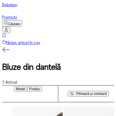
Bebeluși
Promoții
Căutare
Niciun articol în coș
Bluze din dantelă
7
Articol
Model
Produs
Filtrează și sortează