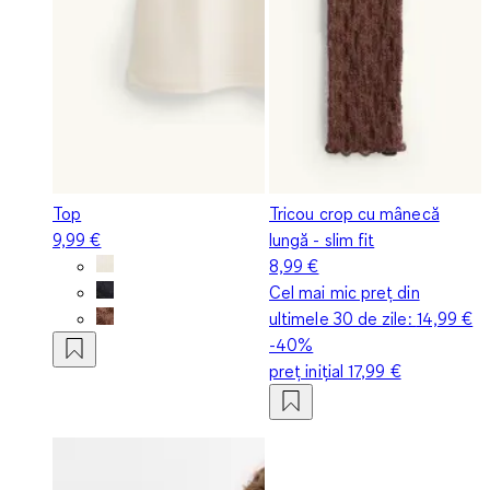
Top
Tricou crop cu mânecă
9,99 €
lungă - slim fit
8,99 €
Cel mai mic preț din
ultimele 30 de zile:
14,99 €
-40%
preț inițial
17,99 €