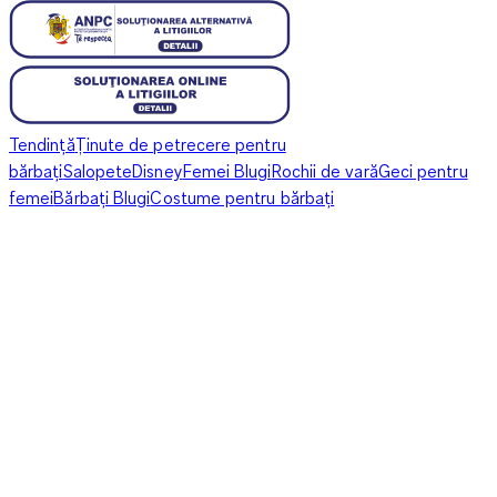
Tendință
Ținute de petrecere pentru
bărbați
Salopete
Disney
Femei Blugi
Rochii de vară
Geci pentru
femei
Bărbați Blugi
Costume pentru bărbați