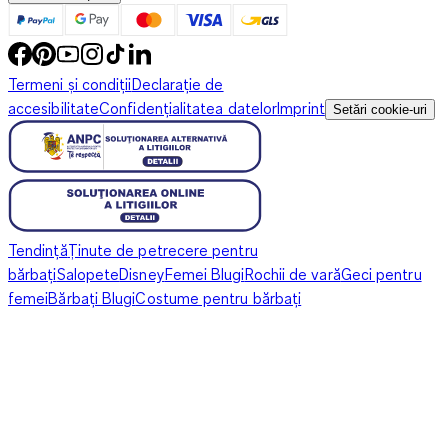
Termeni și condiții
Declarație de
accesibilitate
Confidențialitatea datelor
Imprint
Setări cookie-uri
Tendință
Ținute de petrecere pentru
bărbați
Salopete
Disney
Femei Blugi
Rochii de vară
Geci pentru
femei
Bărbați Blugi
Costume pentru bărbați