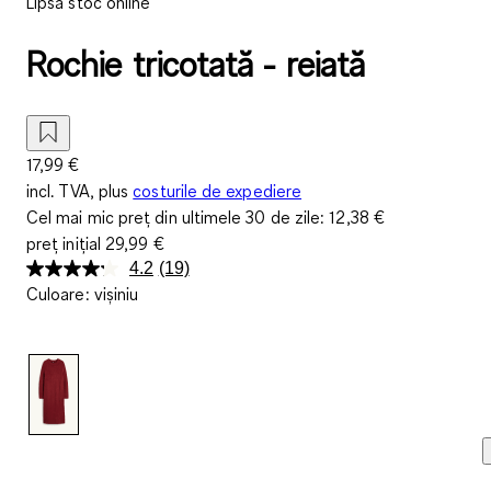
Lipsă stoc online
Rochie tricotată - reiată
17,99 €
incl. TVA, plus
costurile de expediere
Cel mai mic preț din ultimele 30 de zile:
12,38 €
preț inițial
29,99 €
4.2
(19)
Citiți
Culoare
:
vișiniu
19
de
recenzii.
Același
link
de
pagină.