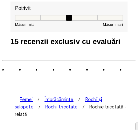
Potrivit
Potrivit, 3 din 5, unde 1 este egal cu Măsuri mici și 5 es
Măsuri mici
Măsuri mari
15 recenzii exclusiv cu evaluări
Femei
Îmbrăcăminte
Rochii și
salopete
Rochii tricotate
Rochie tricotată -
reiată