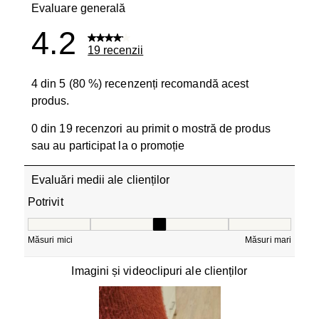
Evaluare generală
4.2
19 recenzii
4 din 5 (80 %) recenzenți recomandă acest
produs.
0 din 19 recenzori au primit o mostră de produs
sau au participat la o promoție
Evaluări medii ale clienților
Potrivit
Potrivit, 2.8 din 5, unde 1 este egal cu Măsuri mici și 5 e
Măsuri mici
Măsuri mari
Imagini și videoclipuri ale clienților