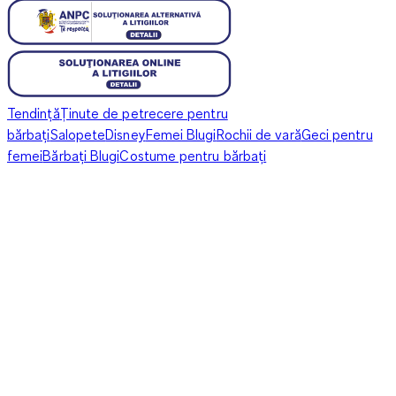
Tendință
Ținute de petrecere pentru
bărbați
Salopete
Disney
Femei Blugi
Rochii de vară
Geci pentru
femei
Bărbați Blugi
Costume pentru bărbați