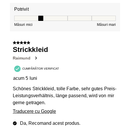
Potrivit
Potrivit, 2 din 5, unde 1 este egal cu Măsuri mici și 5 es
Măsuri mici
Măsuri mari
5 din 5 stele.
Strickkleid
Raimund
CUMPĂRĂTOR VERIFICAT
acum 5 luni
Schönes Strickkleid, tolle Farbe, sehr gutes Preis-
Leistungsverhältnis, länge passend, wird von mir
gerne getragen.
Traducere cu Google
Da, Recomand acest produs.