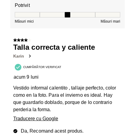
Potrivit
Potrivit, 3 din 5, unde 1 este egal cu Măsuri mici și 5 es
Măsuri mici
Măsuri mari
4 din 5 stele.
Talla correcta y caliente
Karin
CUMPĂRĂTOR VERIFICAT
acum 9 luni
Vestido informal calentito , tallaje perfecto, color
como en la foto. Para el invierno es ideal. Hay
que guardarlo doblado, porque de lo contrario
perderia la forma.
Traducere cu Google
Da, Recomand acest produs.