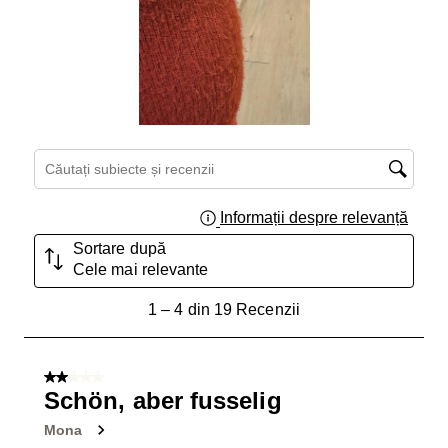
Căutați subiecte și recenzii căutați regiunea
Informații despre relevanță
Afișar
Sortare după
Cele mai relevante
1
1
–
4 din 19
Recenzii
până
la
4
2 din 5 stele.
din
Schön, aber fusselig
19
Mona
Recenzii.