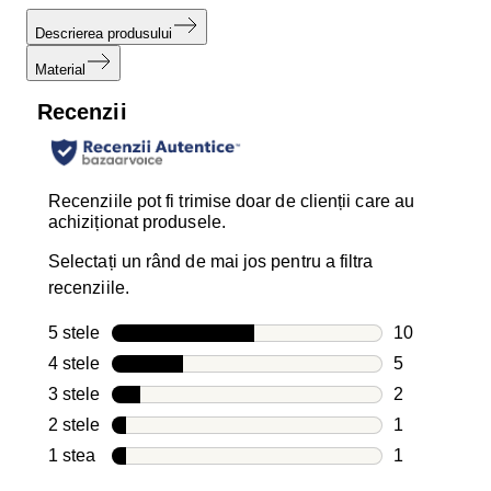
Descrierea produsului
Material
Recenzii
Recenziile pot fi trimise doar de clienții care au
achiziționat produsele.
Selectați un rând de mai jos pentru a filtra
recenziile.
5 stele
stele
10
10 recenzii c
4 stele
stele
5
5 recenzii cu
3 stele
stele
2
2 recenzii cu
2 stele
stele
1
1 recenzie c
1 stea
stele
1
1 recenzie c