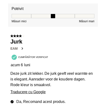
Potrivit
Potrivit, 3 din 5, unde 1 este egal cu Măsuri mici și 5 es
Măsuri mici
Măsuri mari
4 din 5 stele.
Jurk
EAM
CUMPĂRĂTOR VERIFICAT
acum 6 luni
Deze jurk zit lekker. De jurk geeft veel warmte en
is elegant. Aanrader voor de koudere dagen.
Rode kleur is smaakvol.
Traducere cu Google
Da, Recomand acest produs.