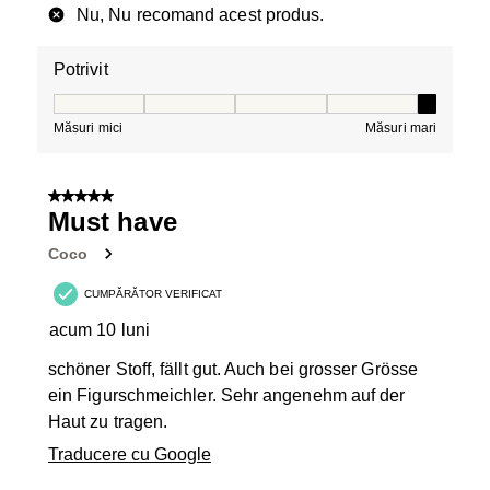
Nu, Nu recomand acest produs.
Potrivit
Potrivit, 5 din 5, unde 1 este egal cu Măsuri mici și 5 es
Măsuri mici
Măsuri mari
5 din 5 stele.
Must have
Coco
CUMPĂRĂTOR VERIFICAT
acum 10 luni
schöner Stoff, fällt gut. Auch bei grosser Grösse
ein Figurschmeichler. Sehr angenehm auf der
Haut zu tragen.
Traducere cu Google