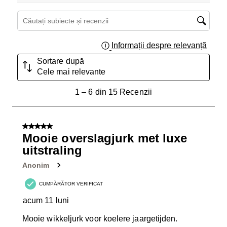
Căutați subiecte și recenzii căutați regiunea
Informații despre relevanță
Afișar
Sortare după
Cele mai relevante
1
1
–
6 din 15
Recenzii
până
la
6
5 din 5 stele.
din
Mooie overslagjurk met luxe
15
uitstraling
Recenzii.
Anonim
CUMPĂRĂTOR VERIFICAT
acum 11 luni
Mooie wikkeljurk voor koelere jaargetijden.