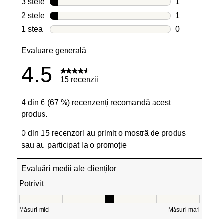
3 stele
stele
1
1 recenzie c
2 stele
stele
1
1 recenzie c
1 stea
stele
0
0 recenzii cu
Evaluare generală
4.5
15 recenzii
4 din 6 (67 %) recenzenți recomandă acest
produs.
0 din 15 recenzori au primit o mostră de produs
sau au participat la o promoție
Evaluări medii ale clienților
Potrivit
Potrivit, 3.4 din 5, unde 1 este egal cu Măsuri mici și 5 e
Măsuri mici
Măsuri mari