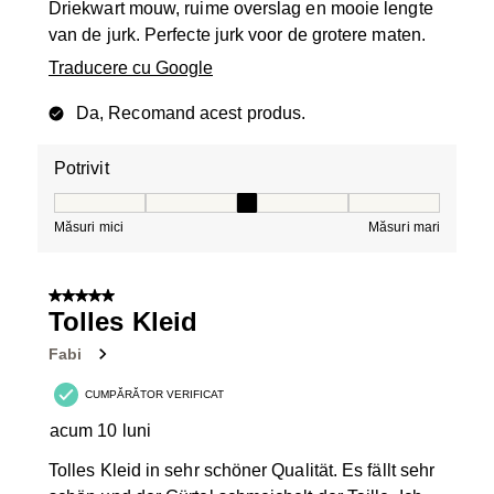
Driekwart mouw, ruime overslag en mooie lengte
van de jurk. Perfecte jurk voor de grotere maten.
Traducere cu Google
Da, Recomand acest produs.
Potrivit
Potrivit, 3 din 5, unde 1 este egal cu Măsuri mici și 5 es
Măsuri mici
Măsuri mari
5 din 5 stele.
Tolles Kleid
Fabi
CUMPĂRĂTOR VERIFICAT
acum 10 luni
Tolles Kleid in sehr schöner Qualität. Es fällt sehr