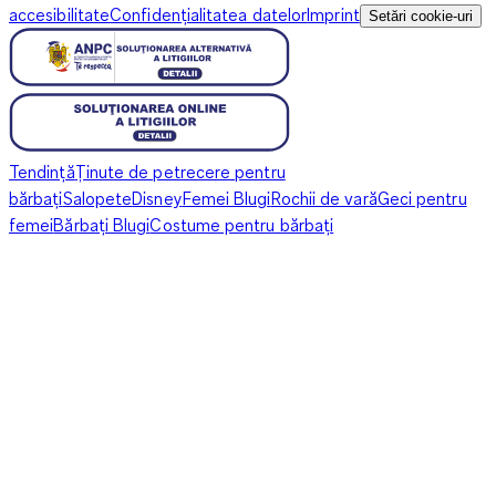
accesibilitate
Confidențialitatea datelor
Imprint
Setări cookie-uri
Tendință
Ținute de petrecere pentru
bărbați
Salopete
Disney
Femei Blugi
Rochii de vară
Geci pentru
femei
Bărbați Blugi
Costume pentru bărbați