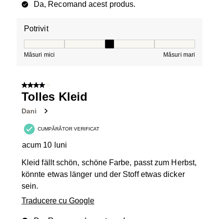
Da, Recomand acest produs.
Potrivit
Potrivit, 3 din 5, unde 1 este egal cu Măsuri mici și 5 es
Măsuri mici
Măsuri mari
4 din 5 stele.
Tolles Kleid
Dani
CUMPĂRĂTOR VERIFICAT
acum 10 luni
Kleid fällt schön, schöne Farbe, passt zum Herbst,
könnte etwas länger und der Stoff etwas dicker
sein.
Traducere cu Google