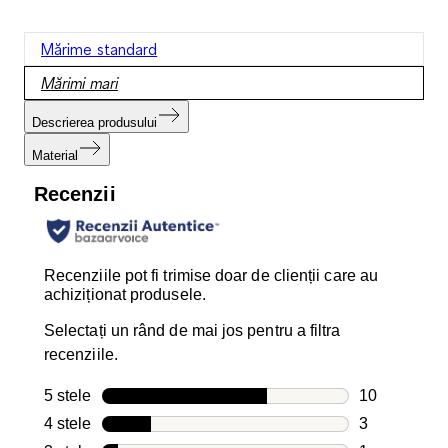
Mărime standard
Mărimi mari
Descrierea produsului
Material
Recenzii
Recenziile pot fi trimise doar de clienții care au
achiziționat produsele.
Selectați un rând de mai jos pentru a filtra
recenziile.
5 stele
stele
10
10 recenzii c
4 stele
stele
3
3 recenzii cu