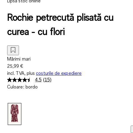
Lipsă stoc online
Rochie petrecută plisată cu
curea - cu flori
Mărimi mari
25,99 €
incl. TVA, plus
costurile de expediere
4.5
(15)
Citiți
Culoare
:
bordo
15
de
recenzii.
Același
link
de
pagină.