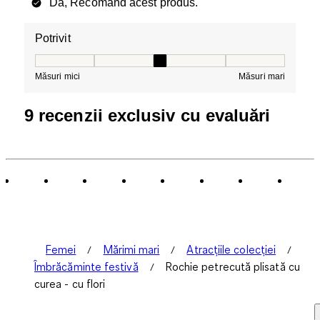
Da, Recomand acest produs.
Potrivit
Potrivit, 3 din 5, unde 1 este egal cu Măsuri mici și 5 es
Măsuri mici
Măsuri mari
9 recenzii exclusiv cu evaluări
Femei
Mărimi mari
Atracțiile colecției
Îmbrăcăminte festivă
Rochie petrecută plisată cu
curea - cu flori