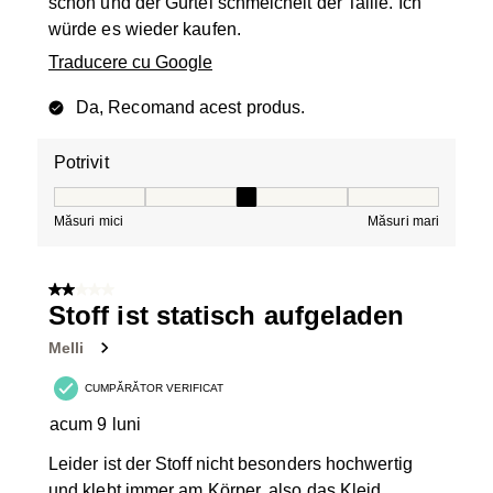
schön und der Gürtel schmeichelt der Taille. Ich
würde es wieder kaufen.
Traducere cu Google
Da, Recomand acest produs.
Potrivit
Potrivit, 3 din 5, unde 1 este egal cu Măsuri mici și 5 es
Măsuri mici
Măsuri mari
2 din 5 stele.
Stoff ist statisch aufgeladen
Melli
CUMPĂRĂTOR VERIFICAT
acum 9 luni
Leider ist der Stoff nicht besonders hochwertig
und klebt immer am Körper, also das Kleid