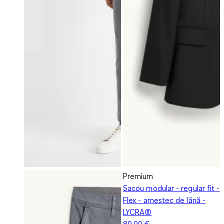
Premium
Sacou modular - regular fit -
Flex - amestec de lână -
LYCRA®
89,99 €