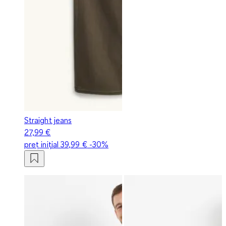
Straight jeans
27,99 €
preț inițial
39,99 €
-30%