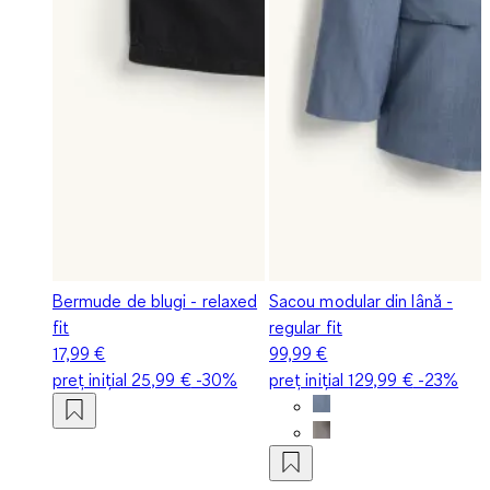
Bermude de blugi - relaxed
Sacou modular din lână -
fit
regular fit
17,99 €
99,99 €
preț inițial
25,99 €
-30%
preț inițial
129,99 €
-23%