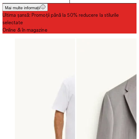
Mai multe informații
Ultima șansă: Promoții până la 50% reducere la stilurile
selectate
Online & în magazine