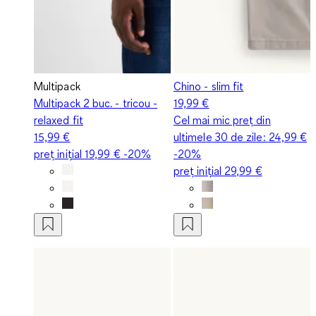
Multipack
Chino - slim fit
Multipack 2 buc. - tricou -
19,99 €
relaxed fit
Cel mai mic preț din
15,99 €
ultimele 30 de zile:
24,99 €
preț inițial
19,99 €
-20%
-20%
preț inițial
29,99 €