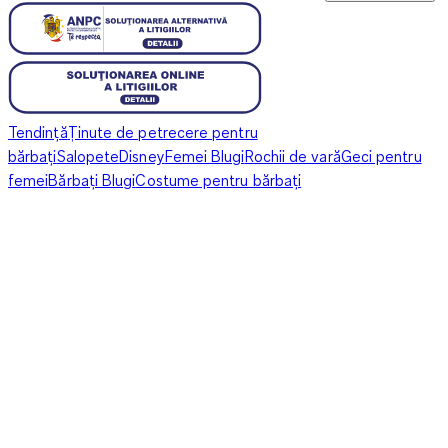
Tendință
Ținute de petrecere pentru
bărbați
Salopete
Disney
Femei Blugi
Rochii de vară
Geci pentru
femei
Bărbați Blugi
Costume pentru bărbați