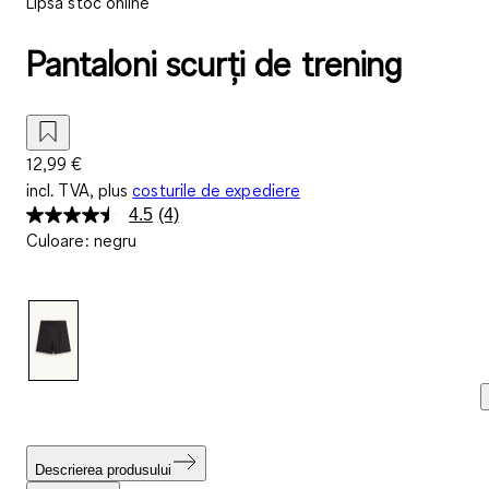
Lipsă stoc online
Pantaloni scurți de trening
12,99 €
incl. TVA, plus
costurile de expediere
4.5
(4)
Citiți
Culoare
:
negru
4
de
recenzii.
Același
link
de
pagină.
Descrierea produsului