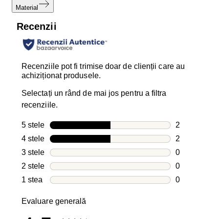
Material
Recenzii
Recenziile pot fi trimise doar de clienții care au
achiziționat produsele.
Selectați un rând de mai jos pentru a filtra
recenziile.
5 stele
stele
2
2 recenzii cu
4 stele
stele
2
2 recenzii cu
3 stele
stele
0
0 recenzii cu
2 stele
stele
0
0 recenzii cu
1 stea
stele
0
0 recenzii cu
Evaluare generală