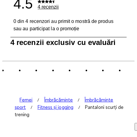
4.5
4 recenzii
0 din 4 recenzori au primit o mostră de produs
sau au participat la o promoție
1
4 recenzii exclusiv cu evaluări
până
la
0
din
4
Recenzii.
Femei
Îmbrăcăminte
Îmbrăcăminte
sport
Fitness și jogging
Pantaloni scurți de
trening