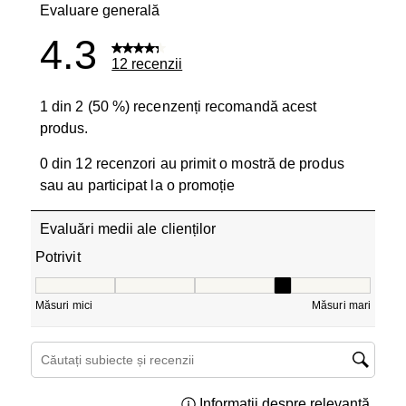
Evaluare generală
4.3
12 recenzii
1 din 2 (50 %) recenzenți recomandă acest
produs.
0 din 12 recenzori au primit o mostră de produs
sau au participat la o promoție
Evaluări medii ale clienților
Potrivit
Potrivit, 3.5 din 5, unde 1 este egal cu Măsuri mici și 5 e
Măsuri mici
Măsuri mari
Căutați subiecte și recenzii căutați regiunea
Informații despre relevanță
Afișar