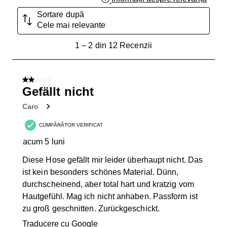
Sortare după
Cele mai relevante
1
1
–
2 din 12
Recenzii
până
la
2
2 din 5 stele.
din
Gefällt nicht
12
Caro
Recenzii.
CUMPĂRĂTOR VERIFICAT
acum 5 luni
Diese Hose gefällt mir leider überhaupt nicht. Das
ist kein besonders schönes Material. Dünn,
durchscheinend, aber total hart und kratzig vom
Hautgefühl. Mag ich nicht anhaben. Passform ist
zu groß geschnitten. Zurückgeschickt.
Traducere cu Google