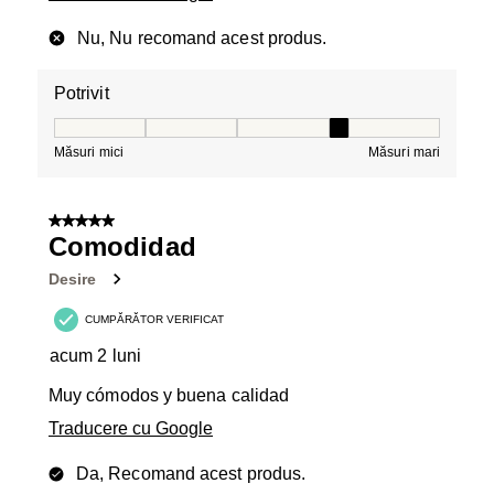
Nu, Nu recomand acest produs.
Potrivit
Potrivit, 4 din 5, unde 1 este egal cu Măsuri mici și 5 es
Măsuri mici
Măsuri mari
5 din 5 stele.
Comodidad
Desire
CUMPĂRĂTOR VERIFICAT
acum 2 luni
Muy cómodos y buena calidad
Traducere cu Google
Da, Recomand acest produs.