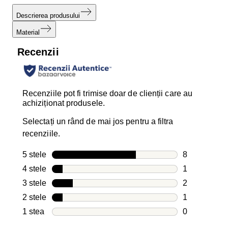
Descrierea produsului
Material
Recenzii
Recenziile pot fi trimise doar de clienții care au
achiziționat produsele.
Selectați un rând de mai jos pentru a filtra
recenziile.
5 stele
stele
8
8 recenzii cu
4 stele
stele
1
1 recenzie c
3 stele
stele
2
2 recenzii cu
2 stele
stele
1
1 recenzie c
1 stea
stele
0
0 recenzii cu