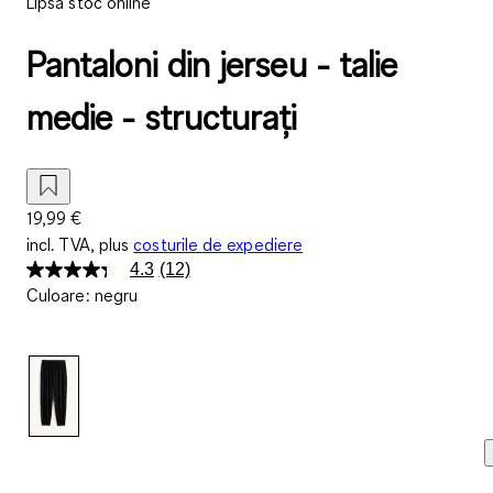
Lipsă stoc online
Pantaloni din jerseu - talie
medie - structurați
19,99 €
incl. TVA, plus
costurile de expediere
4.3
(12)
Citiți
Culoare
:
negru
12
de
recenzii.
Același
link
de
pagină.