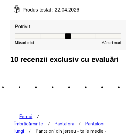
Produs testat :
22.04.2026
Potrivit
Potrivit, 3 din 5, unde 1 este egal cu Măsuri mici și 5 es
Măsuri mici
Măsuri mari
10 recenzii exclusiv cu evaluări
Femei
Îmbrăcăminte
Pantaloni
Pantaloni
lungi
Pantaloni din jerseu - talie medie -