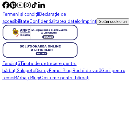
Termeni și condiții
Declarație de
accesibilitate
Confidențialitatea datelor
Imprint
Setări cookie-uri
Tendință
Ținute de petrecere pentru
bărbați
Salopete
Disney
Femei Blugi
Rochii de vară
Geci pentru
femei
Bărbați Blugi
Costume pentru bărbați