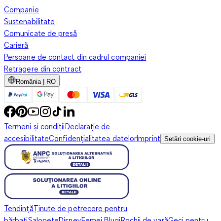
Companie
Sustenabilitate
Comunicate de presă
Carieră
Persoane de contact din cadrul companiei
Retragere din contract
România | RO
Termeni și condiții
Declarație de
accesibilitate
Confidențialitatea datelor
Imprint
Setări cookie-uri
Tendință
Ținute de petrecere pentru
bărbați
Salopete
Disney
Femei Blugi
Rochii de vară
Geci pentru