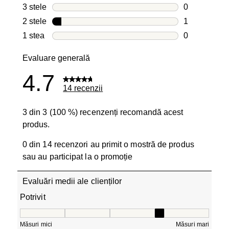
1 recenzie c
3 stele
stele
0
0 recenzii cu
2 stele
stele
1
1 recenzie c
1 stea
stele
0
0 recenzii cu
Evaluare generală
4.7
14 recenzii
3 din 3 (100 %) recenzenți recomandă acest
produs.
0 din 14 recenzori au primit o mostră de produs
sau au participat la o promoție
Evaluări medii ale clienților
Potrivit
Potrivit, 3.6666666666666665 din 5, unde 1 este egal cu 
Măsuri mici
Măsuri mari