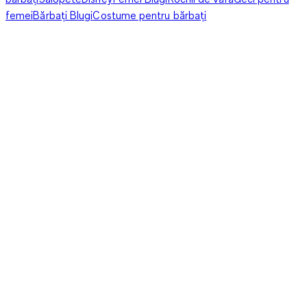
femei
Bărbați Blugi
Costume pentru bărbați