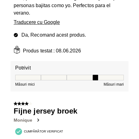
personas bajitas como yo. Perfectos para el
verano.
Traducere cu Google
Da, Recomand acest produs.
Produs testat :
08.06.2026
Potrivit
Potrivit, 4 din 5, unde 1 este egal cu Măsuri mici și 5 es
Măsuri mici
Măsuri mari
4 din 5 stele.
Fijne jersey broek
Monique
CUMPĂRĂTOR VERIFICAT