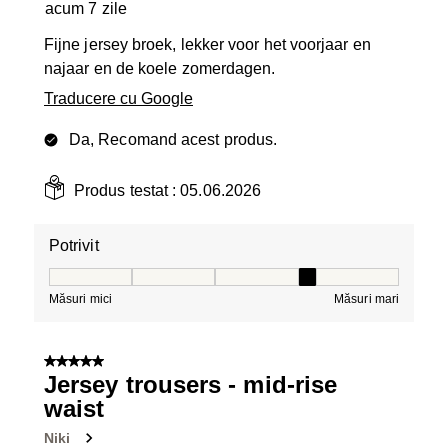
acum 7 zile
Fijne jersey broek, lekker voor het voorjaar en
najaar en de koele zomerdagen.
Traducere cu Google
Da, Recomand acest produs.
Produs testat :
05.06.2026
Potrivit
Potrivit, 4 din 5, unde 1 este egal cu Măsuri mici și 5 es
Măsuri mici
Măsuri mari
5 din 5 stele.
Jersey trousers - mid-rise
waist
Niki