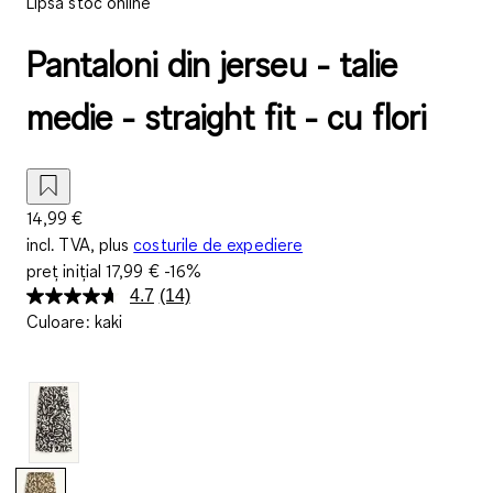
Lipsă stoc online
Pantaloni din jerseu - talie
medie - straight fit - cu flori
14,99 €
incl. TVA, plus
costurile de expediere
preț inițial
17,99 €
-16%
4.7
(14)
Citiți
Culoare
:
kaki
14
de
recenzii.
Același
link
de
pagină.