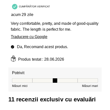
CUMPĂRĂTOR VERIFICAT
acum 29 zile
Very comfortable, pretty, and made of good-quality
fabric. The length is perfect for me.
Traducere cu Google
Da, Recomand acest produs.
Produs testat :
28.06.2026
Potrivit
Potrivit, 3 din 5, unde 1 este egal cu Măsuri mici și 5 es
Măsuri mici
Măsuri mari
11 recenzii exclusiv cu evaluări