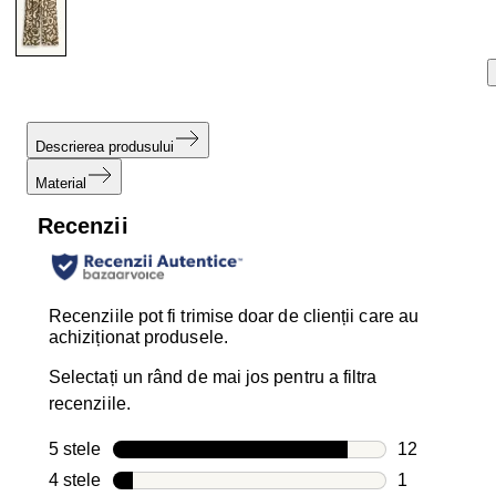
Descrierea produsului
Material
Recenzii
Recenziile pot fi trimise doar de clienții care au
achiziționat produsele.
Selectați un rând de mai jos pentru a filtra
recenziile.
5 stele
stele
12
12 recenzii c
4 stele
stele
1