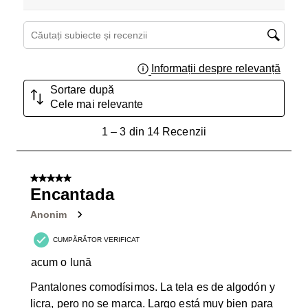
Căutați subiecte și recenzii căutați regiunea
Informații despre relevanță
Afișar
Sortare după
Cele mai relevante
1
1
–
3 din 14
Recenzii
până
la
3
5 din 5 stele.
din
Encantada
14
Anonim
Recenzii.
CUMPĂRĂTOR VERIFICAT
acum o lună
Pantalones comodísimos. La tela es de algodón y
licra, pero no se marca. Largo está muy bien para