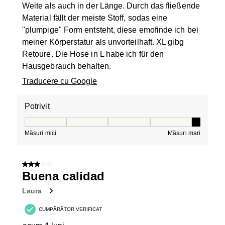
Weite als auch in der Länge. Durch das fließende
Material fällt der meiste Stoff, sodas eine
"plumpige" Form entsteht, diese emofinde ich bei
meiner Körperstatur als unvorteilhaft. XL gibg
Retoure. Die Hose in L habe ich für den
Hausgebrauch behalten.
Traducere cu Google
Potrivit
Potrivit, 5 din 5, unde 1 este egal cu Măsuri mici și 5 es
Măsuri mici
Măsuri mari
3 din 5 stele.
Buena calidad
Laura
CUMPĂRĂTOR VERIFICAT