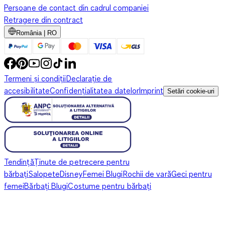
Persoane de contact din cadrul companiei
Retragere din contract
România | RO
Termeni și condiții
Declarație de
accesibilitate
Confidențialitatea datelor
Imprint
Setări cookie-uri
Tendință
Ținute de petrecere pentru
bărbați
Salopete
Disney
Femei Blugi
Rochii de vară
Geci pentru
femei
Bărbați Blugi
Costume pentru bărbați