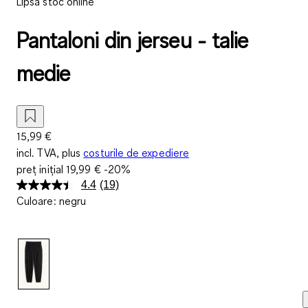
Lipsă stoc online
Pantaloni din jerseu - talie
medie
15,99 €
incl. TVA, plus
costurile de expediere
preț inițial
19,99 €
-20%
4.4
(19)
Citiți
Culoare
:
negru
19
de
recenzii.
Același
link
de
pagină.