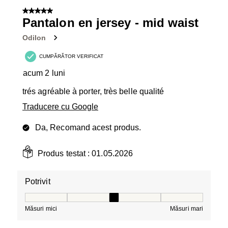
5 din 5 stele.
Pantalon en jersey - mid waist
Odilon
CUMPĂRĂTOR VERIFICAT
acum 2 luni
trés agréable à porter, très belle qualité
Traducere cu Google
Da, Recomand acest produs.
Produs testat :
01.05.2026
Potrivit
Potrivit, 3 din 5, unde 1 este egal cu Măsuri mici și 5 es
Măsuri mici
Măsuri mari