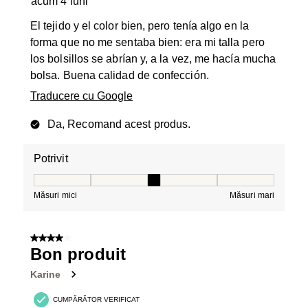
acum 4 luni
El tejido y el color bien, pero tenía algo en la
forma que no me sentaba bien: era mi talla pero
los bolsillos se abrían y, a la vez, me hacía mucha
bolsa. Buena calidad de confección.
Traducere cu Google
Da, Recomand acest produs.
Potrivit
Potrivit, 3 din 5, unde 1 este egal cu Măsuri mici și 5 es
Măsuri mici
Măsuri mari
4 din 5 stele.
Bon produit
Karine
CUMPĂRĂTOR VERIFICAT