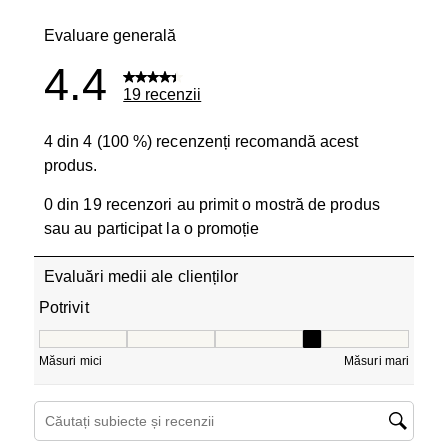
1 recenzie c
Evaluare generală
4.4
19 recenzii
4 din 4 (100 %) recenzenți recomandă acest
produs.
0 din 19 recenzori au primit o mostră de produs
sau au participat la o promoție
Evaluări medii ale clienților
Potrivit
Potrivit, 3.8 din 5, unde 1 este egal cu Măsuri mici și 5 e
Măsuri mici
Măsuri mari
Căutați subiecte și recenzii căutați regiunea