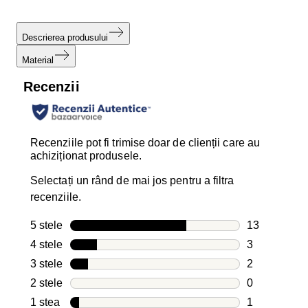
Descrierea produsului
Material
Recenzii
Recenziile pot fi trimise doar de clienții care au
achiziționat produsele.
Selectați un rând de mai jos pentru a filtra
recenziile.
5 stele
stele
13
13 recenzii c
4 stele
stele
3
3 recenzii cu
3 stele
stele
2
2 recenzii cu
2 stele
stele
0
0 recenzii cu
1 stea
stele
1