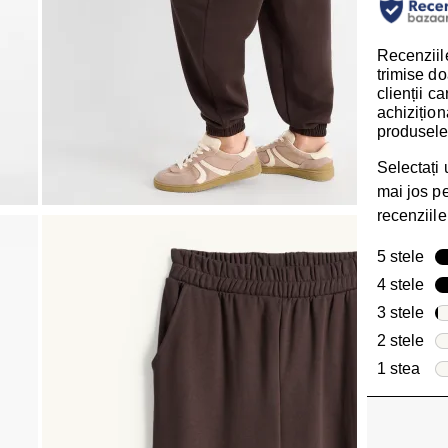
Recenziile
trimise do
clienții c
achizițion
produsele
Selectați
mai jos pen
recenziile
5 stele
ste
4 stele
ste
3 stele
ste
2 stele
ste
1 stea
stel