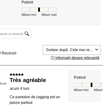
Potrivit
Potrivit, 3 din 5, unde 1 este egal cu Măsuri mici 
Măsuri mici
Măsuri mari
ecte și recenzii căutați regiunea
Sortare după
Cele mai relevante
0
Recenzii
Informații despre relevanță
Afi
5 din 5 stele.
Potrivit
Très agréable
ĂTOR
Potrivit, 3 din 5, 
acum 4 luni
Măsuri mici
Măsuri m
T
Ce pantalon de jogging est un
passe partout