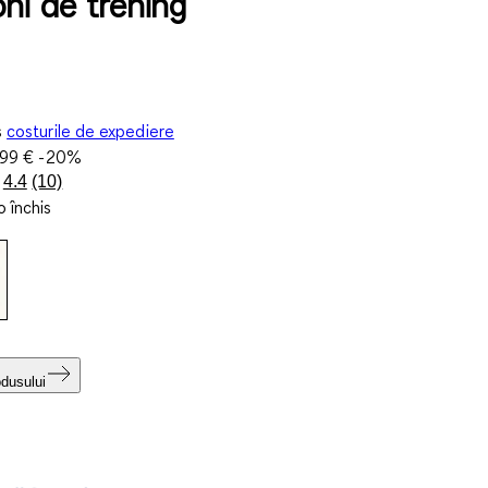
oni de trening
s
costurile de expediere
,99 €
-20%
4.4
(10)
Citiți
 închis
10
de
recenzii.
Același
link
de
pagină.
odusului
i