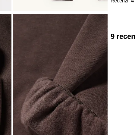
Recenzii
4
9 recen