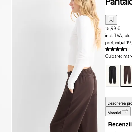
Pantal
15,99 €
incl. TVA, plu
preț inițial
19
Culoare
:
maro
Descrierea pr
Material
Recenzi