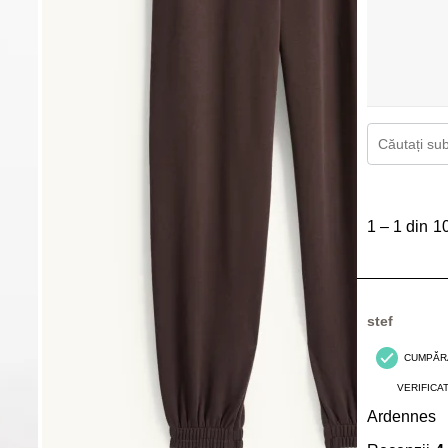
Căutați subi
1
până
1
–
1 din 1
la
1
din
10
stef
Recenzii.
CUMPĂR
VERIFICA
Ardennes