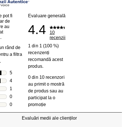
 pot fi
Evaluare generală
ar de
4.4
are au
at
10
.
recenzii
1 din 1 (100 %)
 un rând de
recenzenți
tru a filtra
recomandă acest
.
produs.
le
5
0 din 10 recenzori
5 recenzii cu 5 stele.
le
4
au primit o mostră
4 recenzii cu 4 stele.
le
1
de produs sau au
1 recenzie cu 3 stele.
le
0
participat la o
0 recenzii cu 2 stele.
e
0
promoție
0 recenzii cu 1 stea.
Evaluări medii ale clienților