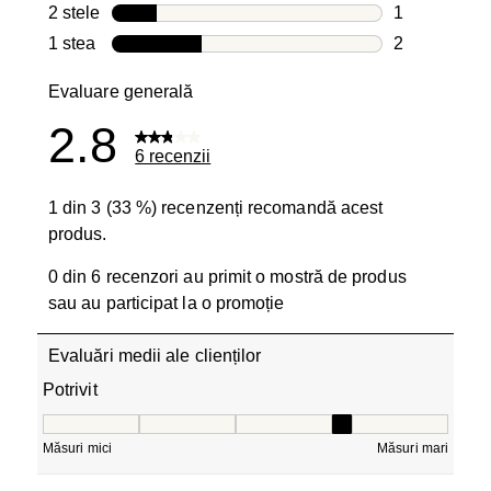
0 recenzii cu
2 stele
stele
1
1 recenzie c
1 stea
stele
2
2 recenzii cu
Evaluare generală
2.8
6 recenzii
1 din 3 (33 %) recenzenți recomandă acest
produs.
0 din 6 recenzori au primit o mostră de produs
sau au participat la o promoție
Evaluări medii ale clienților
Potrivit
Potrivit, 3.5 din 5, unde 1 este egal cu Măsuri mici și 5 e
Măsuri mici
Măsuri mari