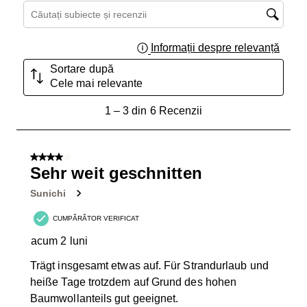
Căutați subiecte și recenzii căutați regiunea
Informații despre relevanță
Afișar
Sortare după
Cele mai relevante
1
1
–
3 din 6
Recenzii
până
la
3
4 din 5 stele.
din
Sehr weit geschnitten
6
Sunichi
Recenzii.
CUMPĂRĂTOR VERIFICAT
acum 2 luni
Trägt insgesamt etwas auf. Für Strandurlaub und
heiße Tage trotzdem auf Grund des hohen
Baumwollanteils gut geeignet.