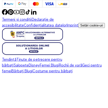
Termeni și condiții
Declarație de
accesibilitate
Confidențialitatea datelor
Imprint
Setări cookie-uri
Tendință
Ținute de petrecere pentru
bărbați
Salopete
Disney
Femei Blugi
Rochii de vară
Geci pentru
femei
Bărbați Blugi
Costume pentru bărbați