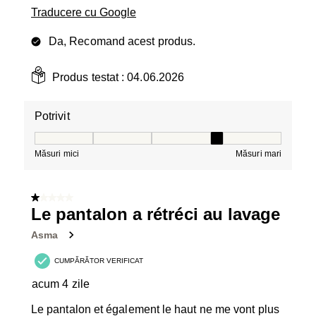
Traducere cu Google
Da, Recomand acest produs.
Produs testat :
04.06.2026
Potrivit
Potrivit, 4 din 5, unde 1 este egal cu Măsuri mici și 5 es
Măsuri mici
Măsuri mari
1 din 5 stele.
Le pantalon a rétréci au lavage
Asma
CUMPĂRĂTOR VERIFICAT
acum 4 zile
Le pantalon et également le haut ne me vont plus