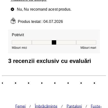
Nu, Nu recomand acest produs.
Produs testat :
04.07.2026
Potrivit
Potrivit, 3 din 5, unde 1 este egal cu Măsuri mici și 5 es
Măsuri mici
Măsuri mari
3 recenzii exclusiv cu evaluări
Femei
Îmbrăcăminte
Pantaloni
Fuste-