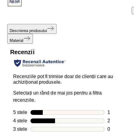
Descrierea produsului
Material
Recenzii
Recenziile pot fi trimise doar de clienții care au
achiziționat produsele.
Selectați un rând de mai jos pentru a filtra
recenziile.
5 stele
stele
1
1 recenzie c
4 stele
stele
2
2 recenzii cu
3 stele
stele
0