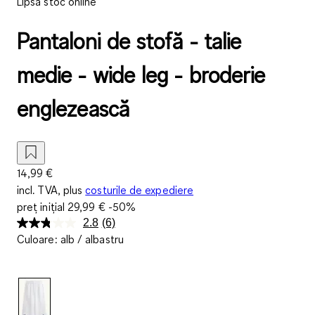
Lipsă stoc online
Pantaloni de stofă - talie
medie - wide leg - broderie
englezească
14,99 €
incl. TVA, plus
costurile de expediere
preț inițial
29,99 €
-50%
2.8
(6)
Citiți
Culoare
:
alb / albastru
6
de
recenzii.
Același
link
de
pagină.