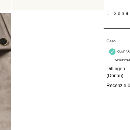
1
până
1
–
2 din 9
la
2
din
9
Caro
Recenzii.
CUMPĂR
VERIFICA
Dillingen
(Donau)
Recenzie