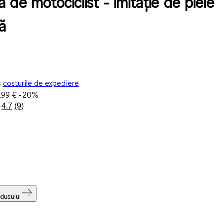
 de motociclist - imitație de piele
ă
s
costurile de expediere
,99 €
-20%
4.7
(9)
Citiți
9
de
recenzii.
Același
link
de
pagină.
odusului