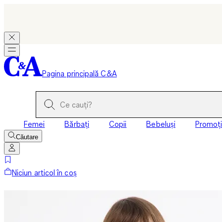
Pagina principală C&A
Femei
Bărbați
Copii
Bebeluși
Promoți
Căutare
Niciun articol în coș