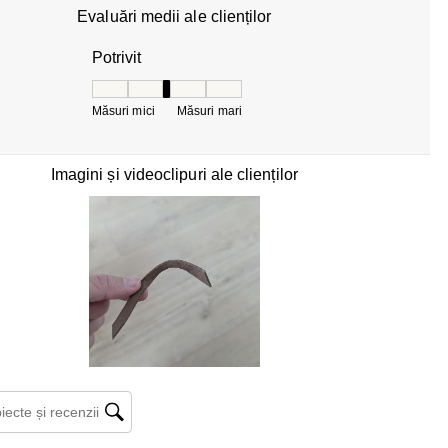
Evaluări medii ale clienților
Potrivit
Potrivit, 3 din 5, unde 1 este egal cu Măsuri mici 
Măsuri mici
Măsuri mari
Imagini și videoclipuri ale clienților
ecte și recenzii căutați regiunea