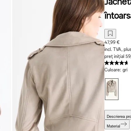
Jachetă
întoars
47,99 €
incl. TVA, plu
preț inițial
59
Culoare
:
gri
Descrierea pr
Material