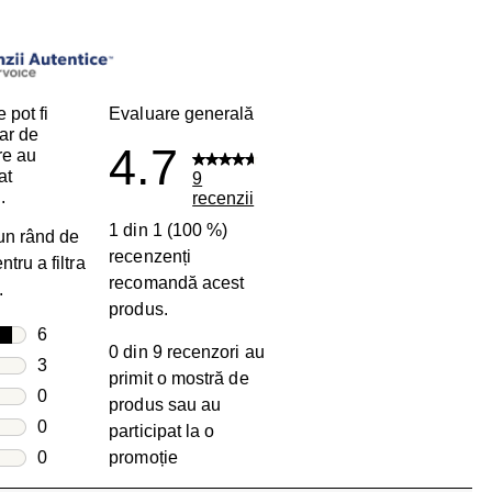
i
 pot fi
Evaluare generală
ar de
4.7
are au
at
9
.
recenzii
1 din 1 (100 %)
 un rând de
recenzenți
tru a filtra
recomandă acest
.
produs.
le
6
0 din 9 recenzori au
6 recenzii cu 5 stele.
le
3
primit o mostră de
3 recenzii cu 4 stele.
le
0
produs sau au
0 recenzii cu 3 stele.
le
0
participat la o
0 recenzii cu 2 stele.
e
0
promoție
0 recenzii cu 1 stea.