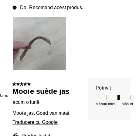
Da, Recomand acest produs.
5 din 5 stele.
Potrivit
Mooie suède jas
ĂTOR
Potrivit, 3 din 5, 
acum o lună
Măsuri mici
Măsuri m
T
Mooie jas. Goed van maat.
Traducere cu Google
Produs testat :