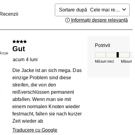
Sortare după
Cele mai relevante
Recenzii
Informații despre relevanță
Afi
4 din 5 stele.
Potrivit
Gut
ĂTOR
Potrivit, 3 din 5, 
acum 4 luni
Măsuri mici
Măsuri m
T
Die Jacke ist an sich mega. Das
einzige Problem sind diese
streifen, die von den
1
reißverschlüssen permanent
abfallen. Wenn man sie mit
einem normalen Knoten wieder
festmacht, fallen sie nach kurzer
Zeit wieder ab
Traducere cu Google