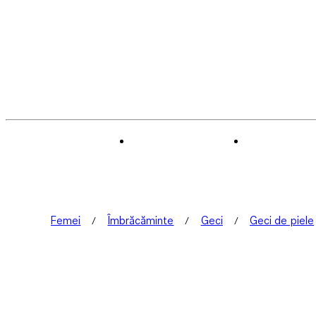
Femei
Îmbrăcăminte
Geci
Geci de piele