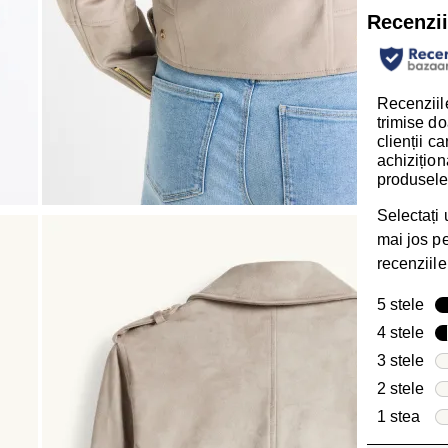
Recenzi
Recenziile
trimise do
clienții c
achizițion
produsele
Selectați
mai jos pen
recenziile
5 stele
ste
4 stele
ste
3 stele
ste
2 stele
ste
1 stea
stel