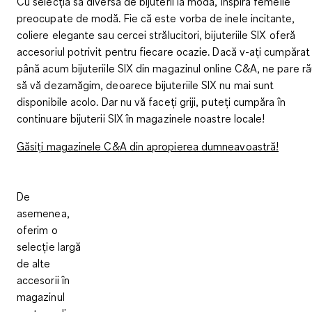
Cu selecția sa diversă de bijuterii la modă, inspiră femeile
preocupate de modă. Fie că este vorba de inele incitante,
coliere elegante sau cercei strălucitori, bijuteriile SIX oferă
accesoriul potrivit pentru fiecare ocazie. Dacă v-ați cumpărat
până acum bijuteriile SIX din magazinul online C&A, ne pare r
să vă dezamăgim, deoarece bijuteriile SIX nu mai sunt
disponibile acolo. Dar nu vă faceți griji, puteți cumpăra în
continuare bijuterii SIX în magazinele noastre locale!
Găsiți magazinele C&A din apropierea dumneavoastră!
De
asemenea,
oferim o
selecție largă
de alte
accesorii în
magazinul