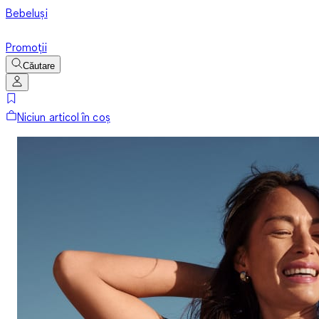
Bebeluși
Promoții
Căutare
Niciun articol în coș