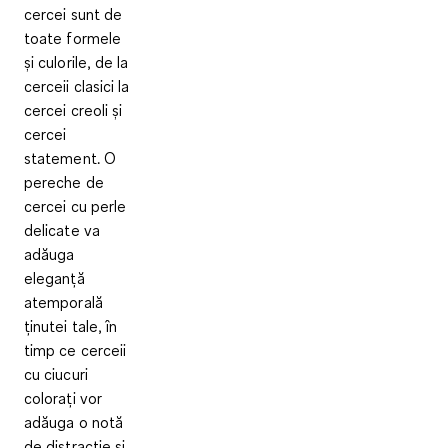
cercei sunt de
toate formele
și culorile, de la
cerceii clasici la
cercei creoli și
cercei
statement. O
pereche de
cercei cu perle
delicate va
adăuga
eleganță
atemporală
ținutei tale, în
timp ce cerceii
cu ciucuri
colorați vor
adăuga o notă
de distracție și