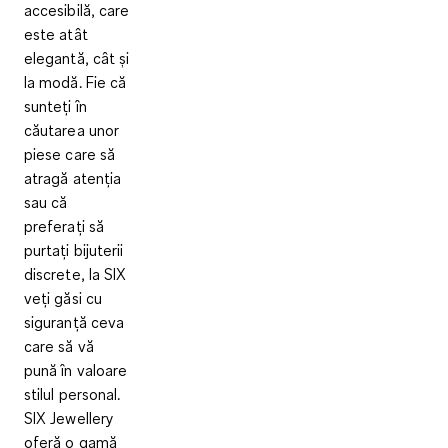
accesibilă, care
este atât
elegantă, cât și
la modă. Fie că
sunteți în
căutarea unor
piese care să
atragă atenția
sau că
preferați să
purtați bijuterii
discrete, la SIX
veți găsi cu
siguranță ceva
care să vă
pună în valoare
stilul personal.
SIX Jewellery
oferă o gamă