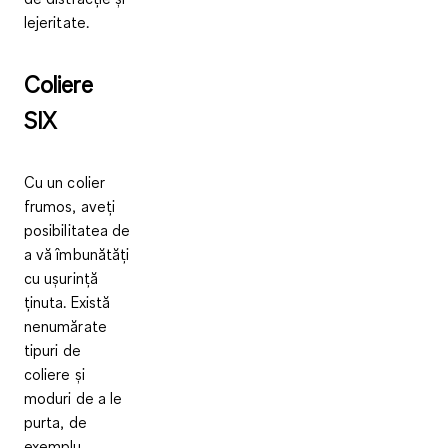
lejeritate.
Coliere
SIX
Cu un colier
frumos, aveți
posibilitatea de
a vă îmbunătăți
cu ușurință
ținuta. Există
nenumărate
tipuri de
coliere și
moduri de a le
purta, de
exemplu