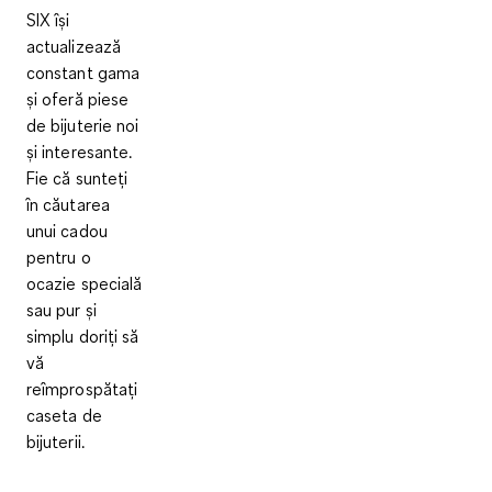
SIX își
actualizează
constant gama
și oferă piese
de bijuterie noi
și interesante.
Fie că sunteți
în căutarea
unui cadou
pentru o
ocazie specială
sau pur și
simplu doriți să
vă
reîmprospătați
caseta de
bijuterii.