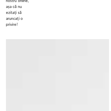
nostru online,
așa că nu
ezitați să
aruncați o
privire!