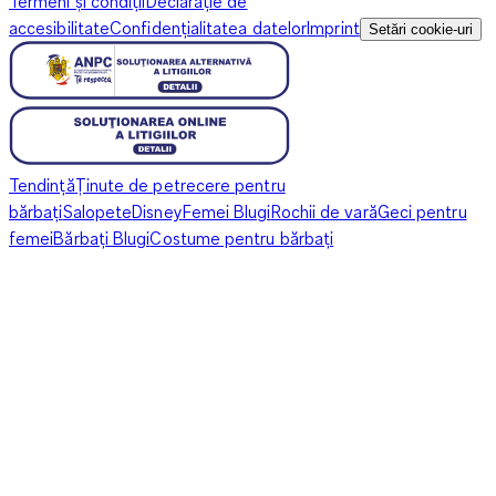
Termeni și condiții
Declarație de
accesibilitate
Confidențialitatea datelor
Imprint
Setări cookie-uri
Tendință
Ținute de petrecere pentru
bărbați
Salopete
Disney
Femei Blugi
Rochii de vară
Geci pentru
femei
Bărbați Blugi
Costume pentru bărbați