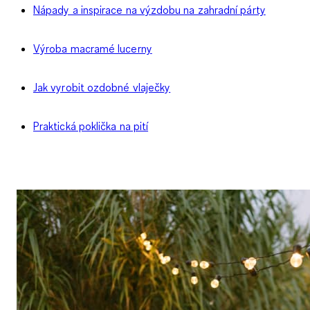
Nápady a inspirace na výzdobu na zahradní párty
Výroba macramé lucerny
Jak vyrobit ozdobné vlaječky
Praktická poklička na pití