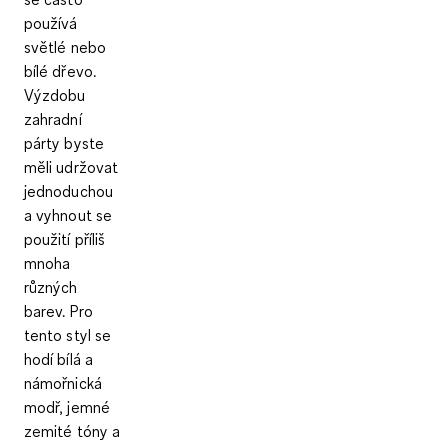
používá
světlé nebo
bílé dřevo.
Výzdobu
zahradní
párty byste
měli udržovat
jednoduchou
a vyhnout se
použití příliš
mnoha
různých
barev. Pro
tento styl se
hodí
bílá a
námořnická
modř, jemné
zemité tóny a