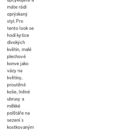
máte rádi
oprýskaný
styl
. Pro
tento look se
hodí kytice
divokých
květin, malé
plechové
konve jako
vázy na
květiny,
proutěné
koše, lněné
ubrusy a
měkké
polštáře na
sezení s
kostkovaným