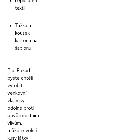
Lepidlo na
textil
Tužku a
kousek
kartonu na
šablonu
Tip:
Pokud
byste chtěli
vyrobit
venkovní
vlaječky
odolné proti
povětrnostním
vlivům,
můžete volné
kusy látky