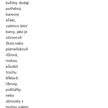
květiny dodají
potřebný
barevný
efekt
,
zatímco letní
barvy, jako je
citronově
žlutá nebo
plameňákově
růžová,
mohou
působit
trochu
křiklavě.
Ubrusy,
polštářky
nebo
ubrousky s
motivy palem