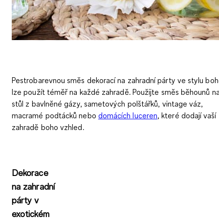
Pestrobarevnou směs dekorací na zahradní párty ve stylu bo
lze použít téměř na každé zahradě. Použijte směs běhounů n
stůl z bavlněné gázy, sametových polštářků, vintage váz,
macramé podtácků nebo
domácích luceren
, které dodají vaší
zahradě boho vzhled.
Dekorace
na zahradní
párty v
exotickém