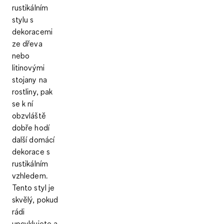
rustikálním
stylu
s
dekoracemi
ze dřeva
nebo
litinovými
stojany na
rostliny, pak
se k ní
obzvláště
dobře hodí
další domácí
dekorace s
rustikálním
vzhledem.
Tento styl je
skvělý, pokud
rádi
upcyklujete a