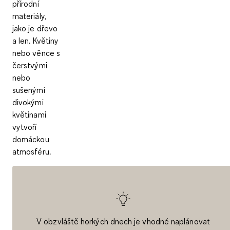
přírodní
materiály,
jako je dřevo
a len
. Květiny
nebo věnce s
čerstvými
nebo
sušenými
divokými
květinami
vytvoří
domáckou
atmosféru.
V obzvláště horkých dnech je vhodné naplánovat