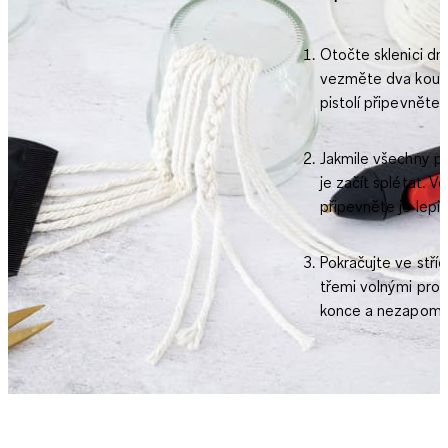
Otočte sklenici dn
vezměte dva kousky
pistolí připevněte 
Jakmile všechny p
je začít splétat. 
připevněte je lepicí
Pokračujte ve stří
třemi volnými prov
konce a nezapomeň