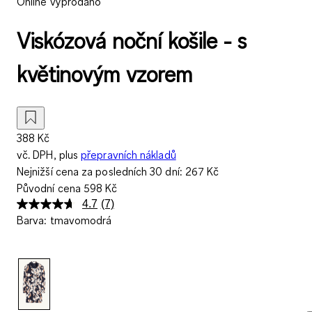
Online vyprodáno
Viskózová noční košile - s
květinovým vzorem
388 Kč
vč. DPH, plus
přepravních nákladů
Nejnižší cena za posledních 30 dní:
267 Kč
Původní cena
598 Kč
4.7
(7)
Přečtěte
Barva
:
tmavomodrá
si
7
recenzí.
Stejný
odkaz
na
stránku.