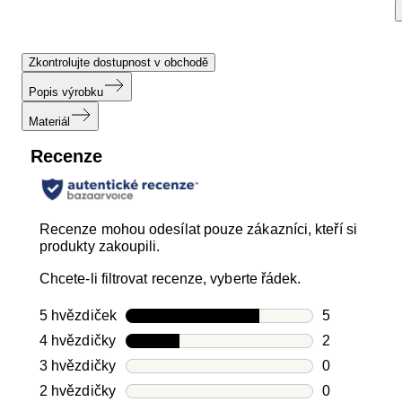
Zkontrolujte dostupnost v obchodě
Popis výrobku
Materiál
Recenze
Recenze mohou odesílat pouze zákazníci, kteří si
produkty zakoupili.
Chcete-li filtrovat recenze, vyberte řádek.
5 hvězdiček
hvězdičky
5
Počet recen
4 hvězdičky
hvězdičky
2
Počet recen
3 hvězdičky
hvězdičky
0
Počet recen
2 hvězdičky
hvězdičky
0