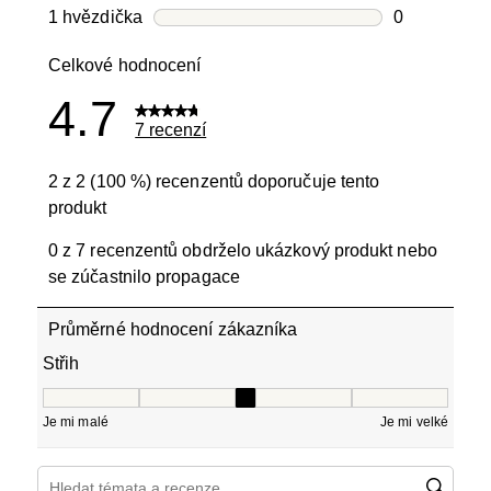
Počet recen
1 hvězdička
hvězdičky
0
Počet recen
Celkové hodnocení
4.7
7 recenzí
2 z 2 (100 %) recenzentů doporučuje tento
produkt
0 z 7 recenzentů obdrželo ukázkový produkt nebo
se zúčastnilo propagace
Průměrné hodnocení zákazníka
Střih
Střih, 3 z 5, kde 1 se rovná Je mi malé a 5 se rovná Je mi
Je mi malé
Je mi velké
Hledání témat a recenzí – oblast vyhledávání