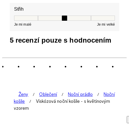
Střih
Střih, 3 z 5, kde 1 se rovná Je mi malé a 5 se rovná Je 
Je mi malé
Je mi velké
5 recenzí pouze s hodnocením
Ženy
Oblečení
Noční prádlo
Noční
košile
Viskózová noční košile - s květinovým
vzorem