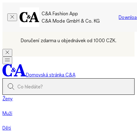
C&A Fashion App
Downloa
C&A Mode GmbH & Co. KG
Doručení zdarma u objednávek od 1000 CZK.
Domovská stránka C&A
Ženy
Muži
Děti