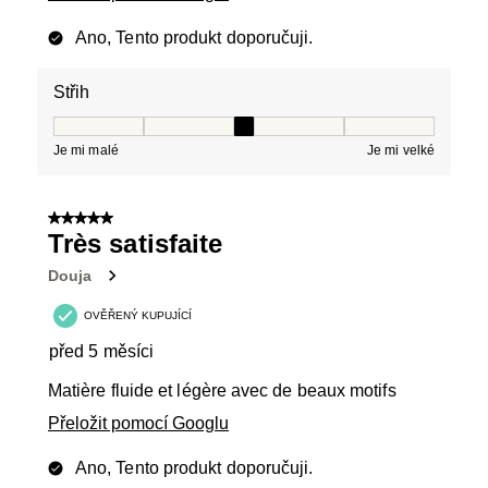
Ano, Tento produkt doporučuji.
Střih
Střih, 3 z 5, kde 1 se rovná Je mi malé a 5 se rovná Je 
Je mi malé
Je mi velké
5 z 5 hvězdiček.
Très satisfaite
Douja
OVĚŘENÝ KUPUJÍCÍ
před 5 měsíci
Matière fluide et légère avec de beaux motifs
Přeložit pomocí Googlu
Ano, Tento produkt doporučuji.