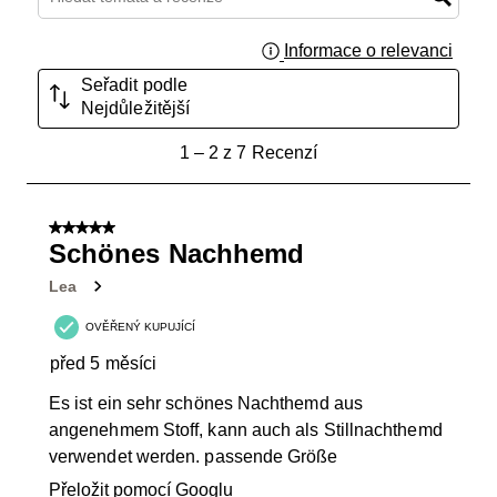
Informace o relevanci
Zobraz
Seřadit podle
Nejdůležitější
1
1
–
2 z 7
Recenzí
až
2
z
5 z 5 hvězdiček.
7
Schönes Nachhemd
Recenzí.
Lea
OVĚŘENÝ KUPUJÍCÍ
před 5 měsíci
Es ist ein sehr schönes Nachthemd aus
angenehmem Stoff, kann auch als Stillnachthemd
verwendet werden. passende Größe
Přeložit pomocí Googlu