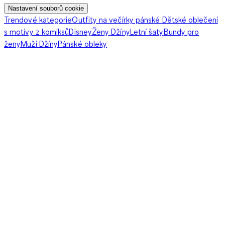
Nastavení souborů cookie
Trendové kategorie
Outfity na večírky pánské
Dětské oblečení
s motivy z komiksů
Disney
Ženy Džíny
Letní šaty
Bundy pro
ženy
Muži Džíny
Pánské obleky