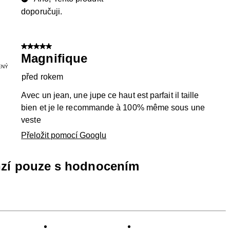
doporučuji.
5 z 5 hvězdiček.
Magnifique
ENÝ
před rokem
Avec un jean, une jupe ce haut est parfait il taille
bien et je le recommande à 100% même sous une
veste
Přeložit pomocí Googlu
nzí pouze s hodnocením