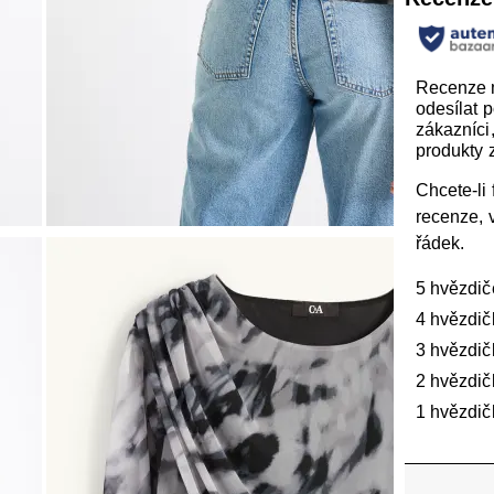
Recenze
odesílat 
zákazníci, 
produkty z
Chcete-li f
recenze, 
řádek.
5 hvězdič
4 hvězdič
3 hvězdič
2 hvězdič
1 hvězdič