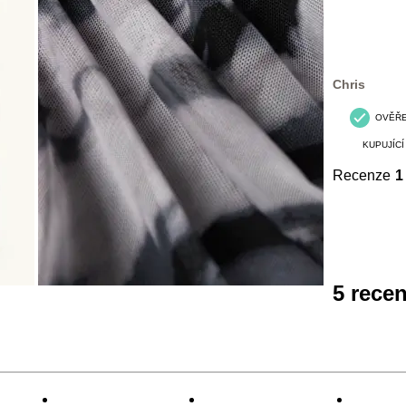
Chris
OVĚŘ
KUPUJÍCÍ
Recenze
1
5 rece