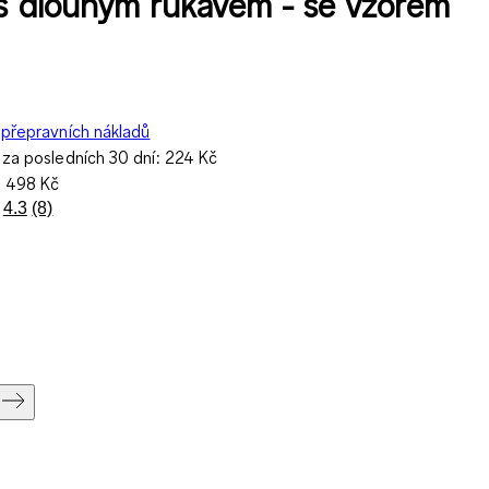
 s dlouhým rukávem - se vzorem
přepravních nákladů
 za posledních 30 dní:
224 Kč
a
498 Kč
4.3
(8)
Přečtěte
si
8
recenzí.
Stejný
odkaz
na
stránku.