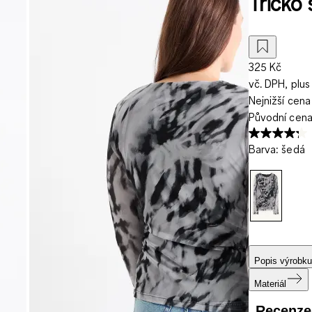
Tričko
325 Kč
vč. DPH, plus
Nejnižší cena
Původní cen
Barva
:
šedá
Popis výrobku
Materiál
Recenze