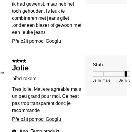
ik had gewenst, maar heb het
toch gehouden. Is leuk te
combineren met jeans gilet
,onder een blazer of gewoon met
een leuke jeans
Přeložit pomocí Googlu
4 z 5 hvězdiček.
Střih
Jolie
ENÝ
Střih, 4 z 5, kde 
před rokem
Je mi malé
Je mi v
Tres jolie. Matiere agreable mais
un peu grand pour moi. Ce nest
pas trop transparent donc je
recommande
Přeložit pomocí Googlu
Ano, Tento produkt