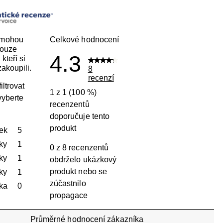
 mohou
Celkové hodnocení
pouze
4.3
kteří si
akoupili.
8
recenzí
iltrovat
1 z 1 (100 %)
vyberte
recenzentů
doporučuje tento
produkt
ek
hvězdičky
5
Počet recenzí s hodnocením 5 hvězdiček: 5.
ky
hvězdičky
1
0 z 8 recenzentů
Počet recenzí s hodnocením 4 hvězdičky: 1.
ky
hvězdičky
1
obdrželo ukázkový
Počet recenzí s hodnocením 3 hvězdičky: 1.
produkt nebo se
ky
hvězdičky
1
zúčastnilo
Počet recenzí s hodnocením 2 hvězdičky: 1.
ka
hvězdičky
0
propagace
Počet recenzí s hodnocením 1 hvězdička: 0.
Průměrné hodnocení zákazníka