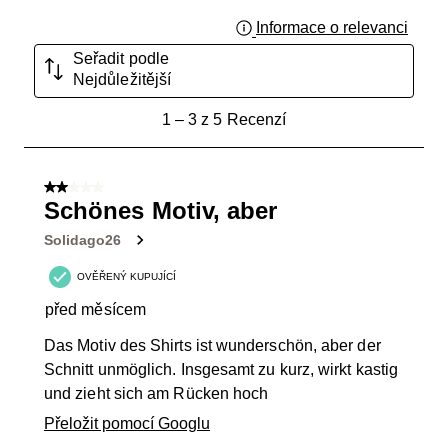
Informace o relevanci
Zobraz
Seřadit podle
Nejdůležitější
1
1
–
3 z 5
Recenzí
až
3
z
2 z 5 hvězdiček.
5
Schönes Motiv, aber
Recenzí.
Solidago26
OVĚŘENÝ KUPUJÍCÍ
před měsícem
Das Motiv des Shirts ist wunderschön, aber der
Schnitt unmöglich. Insgesamt zu kurz, wirkt kastig
und zieht sich am Rücken hoch
Přeložit pomocí Googlu