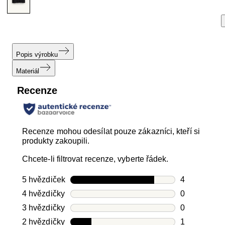
Popis výrobku
Materiál
Recenze
Recenze mohou odesílat pouze zákazníci, kteří si
produkty zakoupili.
Chcete-li filtrovat recenze, vyberte řádek.
5 hvězdiček
hvězdičky
4
Počet recen
4 hvězdičky
hvězdičky
0
Počet recen
3 hvězdičky
hvězdičky
0
Počet recen
2 hvězdičky
hvězdičky
1