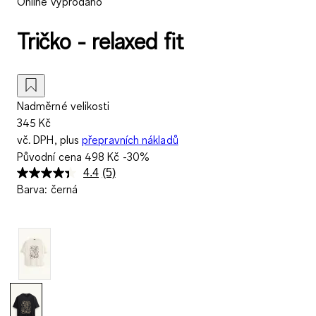
Online vyprodáno
Tričko - relaxed fit
Nadměrné velikosti
345 Kč
vč. DPH, plus
přepravních nákladů
Původní cena
498 Kč
-30%
4.4
(5)
Přečtěte
Barva
:
černá
si
5
recenzí.
Stejný
odkaz
na
stránku.