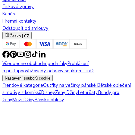
Tiskové zprávy
Kariéra
Firemní kontakty
Odstoupit od smlouvy
Česko | CZ
Všeobecné obchodní podmínky
Prohlášení
o přístupnosti
Zásady ochrany soukromí
Tiráž
Nastavení souborů cookie
Trendové kategorie
Outfity na večírky pánské
Dětské oblečení
s motivy z komiksů
Disney
Ženy Džíny
Letní šaty
Bundy pro
ženy
Muži Džíny
Pánské obleky