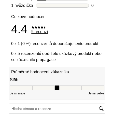
Počet recen
1 hvězdička
hvězdičky
0
Počet recen
Celkové hodnocení
4.4
5 recenzí
0 z 1 (0 %) recenzentů doporučuje tento produkt
0 z 5 recenzentů obdrželo ukázkový produkt nebo
se zúčastnilo propagace
Průměrné hodnocení zákazníka
Střih
Střih, 3 z 5, kde 1 se rovná Je mi malé a 5 se rovná Je mi
Je mi malé
Je mi velké
Hledání témat a recenzí – oblast vyhledávání