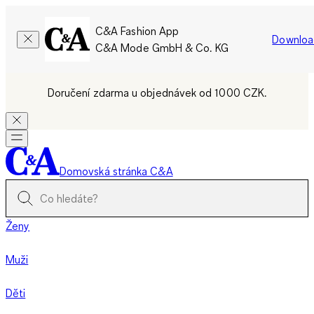
C&A Fashion App
Downloa
C&A Mode GmbH & Co. KG
Doručení zdarma u objednávek od 1000 CZK.
Domovská stránka C&A
Ženy
Muži
Děti