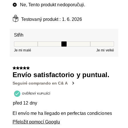
Ne, Tento produkt nedoporučuji.
Testovaný produkt :
1. 6. 2026
Střih
Střih, 3 z 5, kde 1 se rovná Je mi malé a 5 se rovná Je 
Je mi malé
Je mi velké
5 z 5 hvězdiček.
Envío satisfactorio y puntual.
Seguiré comprando en C& A
OVĚŘENÝ KUPUJÍCÍ
před 12 dny
El envío me ha llegado en perfectas condiciones
Přeložit pomocí Googlu