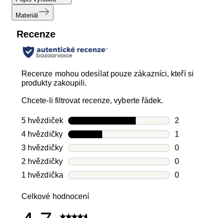
Materiál
Recenze
Recenze mohou odesílat pouze zákazníci, kteří si
produkty zakoupili.
Chcete-li filtrovat recenze, vyberte řádek.
5 hvězdiček
hvězdičky
2
Počet recen
4 hvězdičky
hvězdičky
1
Počet recen
3 hvězdičky
hvězdičky
0
Počet recen
2 hvězdičky
hvězdičky
0
Počet recen
1 hvězdička
hvězdičky
0
Počet recen
Celkové hodnocení