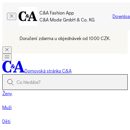
C&A Fashion App
Downloa
C&A Mode GmbH & Co. KG
Doručení zdarma u objednávek od 1000 CZK.
Domovská stránka C&A
Ženy
Muži
Děti