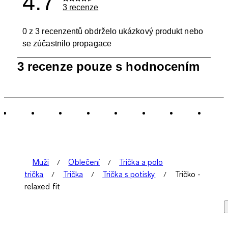
4.7
3 recenze
0 z 3 recenzentů obdrželo ukázkový produkt nebo
se zúčastnilo propagace
1
3 recenze pouze s hodnocením
až
0
ze
3
Recenze.
Muži
Oblečení
Trička a polo
trička
Trička
Trička s potisky
Tričko -
relaxed fit