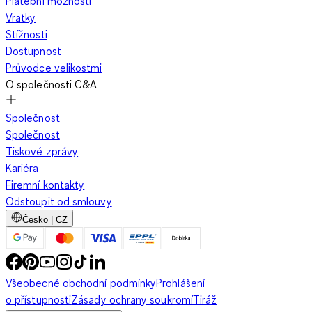
Platební možnosti
Vratky
Stížnosti
Dostupnost
Průvodce velikostmi
O společnosti C&A
Společnost
Společnost
Tiskové zprávy
Kariéra
Firemní kontakty
Odstoupit od smlouvy
Česko | CZ
Všeobecné obchodní podmínky
Prohlášení
o přístupnosti
Zásady ochrany soukromí
Tiráž