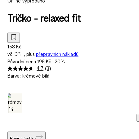
Online vyprodáno
Tričko - relaxed fit
158 Kč
vč. DPH, plus
přepravních nákladů
Původní cena
198 Kč
-20%
4.7
(3)
Přečtěte
Barva
:
krémově bílá
si
3
recenzí.
Stejný
odkaz
na
stránku.
Popis výrobku