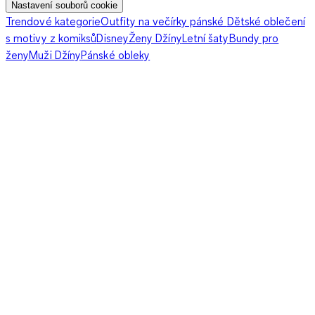
Nastavení souborů cookie
Trendové kategorie
Outfity na večírky pánské
Dětské oblečení
s motivy z komiksů
Disney
Ženy Džíny
Letní šaty
Bundy pro
ženy
Muži Džíny
Pánské obleky