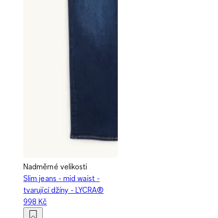
Nadměrné velikosti
Slim jeans - mid waist -
tvarující džíny - LYCRA®
998 Kč