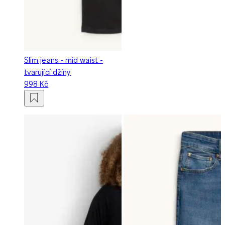
Slim jeans - mid waist -
tvarující džíny
998 Kč