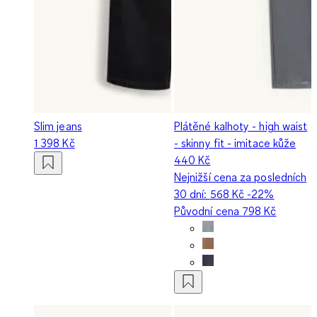
Slim jeans
Plátěné kalhoty - high waist
1 398 Kč
- skinny fit - imitace kůže
440 Kč
Nejnižší cena za posledních
30 dní:
568 Kč
-22%
Původní cena
798 Kč