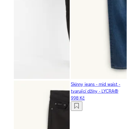
Skinny jeans - mid waist -
tvarující džíny - LYCRA®
998 Kč