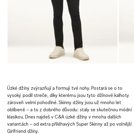
Úzké džíny zvýrazňují a formují tvé nohy. Postará se o to
vysoký podíl streče, díky kterému jsou tyto džínové kalhoty
zároveň velmi pohodlné. Skinny džíny jsou už mnoho let
oblíbené – a to z dobrého důvodu: staly se skutečnou módní
klasikou. Dnes najdeš v C&A úzké džíny v mnoha dalších
variantách – od extra přiléhavých
Super Skinny
až po volnější
Girlfriend džíny
.