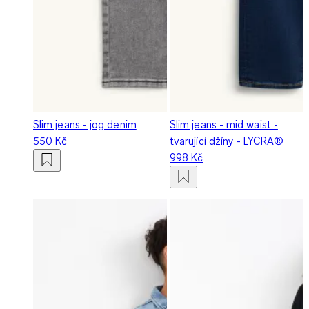
Slim jeans - jog denim
Slim jeans - mid waist -
550 Kč
tvarující džíny - LYCRA®
998 Kč