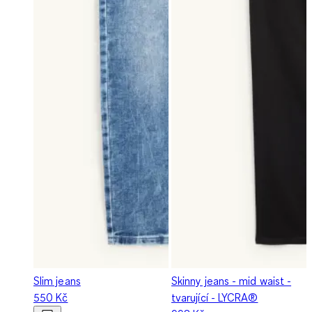
Slim jeans
Skinny jeans - mid waist -
550 Kč
tvarující - LYCRA®