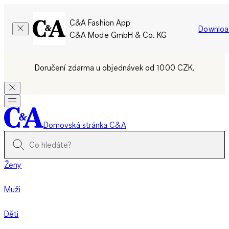
C&A Fashion App
Downloa
C&A Mode GmbH & Co. KG
Doručení zdarma u objednávek od 1000 CZK.
Domovská stránka C&A
Ženy
Muži
Děti