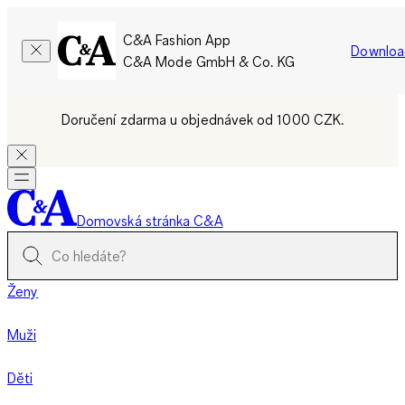
C&A Fashion App
Downloa
C&A Mode GmbH & Co. KG
Doručení zdarma u objednávek od 1000 CZK.
Domovská stránka C&A
Ženy
Muži
Děti