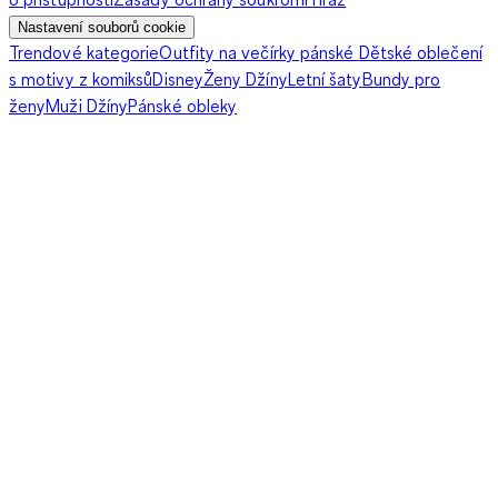
Nastavení souborů cookie
Trendové kategorie
Outfity na večírky pánské
Dětské oblečení
s motivy z komiksů
Disney
Ženy Džíny
Letní šaty
Bundy pro
ženy
Muži Džíny
Pánské obleky