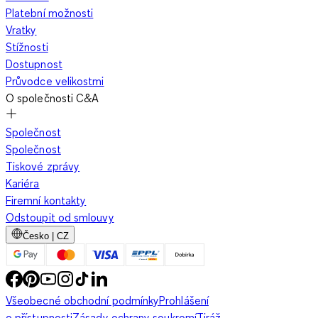
Platební možnosti
Vratky
Stížnosti
Dostupnost
Průvodce velikostmi
O společnosti C&A
Společnost
Společnost
Tiskové zprávy
Kariéra
Firemní kontakty
Odstoupit od smlouvy
Česko | CZ
Všeobecné obchodní podmínky
Prohlášení
o přístupnosti
Zásady ochrany soukromí
Tiráž