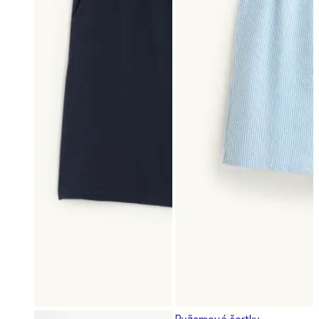
Pyžamové šortky -