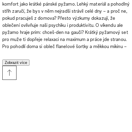
komfort jako krátké pánské pyžamo. Lehký materiál a pohodlný
střih zaručí, že bys v něm nejradši strávil celé dny – a proč ne,
pokud pracuješ z domova? Přesto výzkumy dokazují, že
oblečení ovlivňuje naši psychiku i produktivitu. O víkendu ale
pyžamo hraje prim: chceš-den na gauči? Krátký pyžamový set
pro muže ti dopřeje relaxaci na maximum a práce jde stranou.
Pro pohodlí doma si obleč flanelové šortky a měkkou mikinu –
k tomu tenisky, mokasíny nebo ponožky a máš perfektní
lounge styl. Chceš to elegantněji? Luxusní saténové šortky s
Zobrazit více
vhodným tričkem a pohodlným županem vytvoří dokonalý
domácí „hollywoodský“ vzhled – chybí už jen doutník a whisky.
Jednobarevný, proužkovaný nebo vzorovaný?
Klasické šortkové pyžamo bývá často decentní – proužky
nebo káro jsou populární, protože se snadno kombinují.