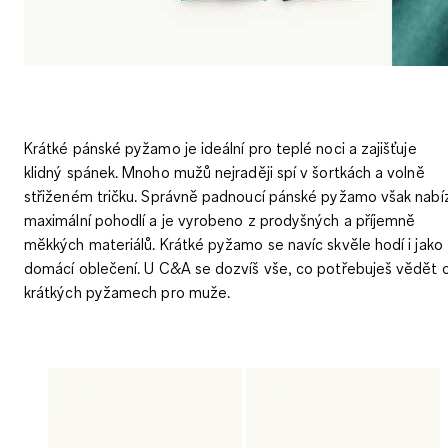
Krátké pánské pyžamo je ideální pro teplé noci a zajišťuje
klidný spánek. Mnoho mužů nejraději spí v šortkách a volně
střiženém tričku. Správně padnoucí pánské pyžamo však nabíz
maximální pohodlí a je vyrobeno z prodyšných a příjemně
měkkých materiálů. Krátké pyžamo se navíc skvěle hodí i jako
domácí oblečení. U C&A se dozvíš vše, co potřebuješ vědět 
krátkých pyžamech pro muže.