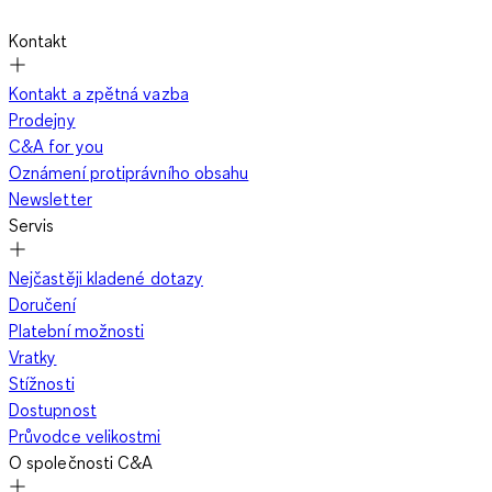
Oblíbené jsou šedé nebo modré kostkované varianty se stejně
Kontakt
barevným tričkem. Černé a bordó přidají na eleganci. Pokud
máš rád výraznější vzory, zvol inspirovaný asijským kimono
Kontakt a zpětná vazba
stylem nebo orientálním paisley potiskem.
Prodejny
C&A for you
Oznámení protiprávního obsahu
Můžeš v pyžamu i ven?
Newsletter
Servis
Nejčastěji kladené dotazy
Přesun z ložnice rovnou na ulici není obvykle ideál. Nicméně
Doručení
kvalitní pyžamové šortky nebo tričko z decentních materiálů
Platební možnosti
mohou dobře fungovat i jako součást volnočasového outfitu.
Vratky
Inspiruj se Jame­sem Bondem – saténové pyžamo zkombinuj s
Stížnosti
košilí, tričkem, džínami nebo chino kalhotami. Vol jako tmavé
Dostupnost
odstíny (černá, bordó, tmavě modrá) pro sofistikovaný vzhled.
Průvodce velikostmi
O společnosti C&A