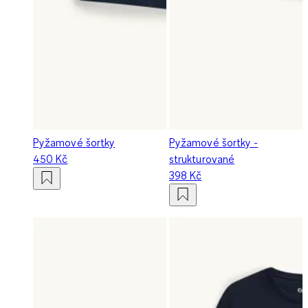
Pyžamové šortky
Pyžamové šortky -
450 Kč
strukturované
398 Kč