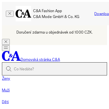
C&A Fashion App
Downloa
C&A Mode GmbH & Co. KG
Doručení zdarma u objednávek od 1000 CZK.
Domovská stránka C&A
Ženy
Muži
Děti