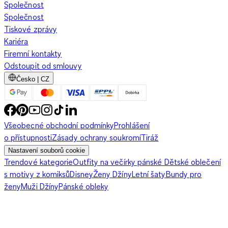
Společnost
kabelkou pro uvolněný plážový look. Večer vyměníš minišaty
Společnost
za delší zavinovací model, přidáš lehkou bundu a vysoké
Tiskové zprávy
podpatky. Musselinové sukně nabízejí také mnoho stylových
Kariéra
možností. Co třeba výrazná midi sukně s knoflíky uprostřed pro
Firemní kontakty
romantický vzhled? Nejlépe k ní oblékněte bílé tričko s
Odstoupit od smlouvy
nápadným potiskem a stylové tenisky.
Česko | CZ
Halenky a topy jako univerzální základy: Halenky a tuniky z
musselinu lze skvěle kombinovat s kraťasy nebo sukněmi. Bílá
Všeobecné obchodní podmínky
Prohlášení
musselinová halenka se perfektně hodí k džínovým kraťasům a
o přístupnosti
Zásady ochrany soukromí
Tiráž
espadrilkám pro pohodový, ale elegantní letní vzhled. Další
Nastavení souborů cookie
skvělý outfit je barevná tunika spojená s dlouhou sukní a
Trendové kategorie
Outfity na večírky pánské
Dětské oblečení
nízkými sandály. Oversized musselinová halenka dodá
s motivy z komiksů
Disney
Ženy Džíny
Letní šaty
Bundy pro
okamžitě ležérní boho nádech.
ženy
Muži Džíny
Pánské obleky
Pohodlné kalhoty a overal: Musselin je také ideální materiál pro