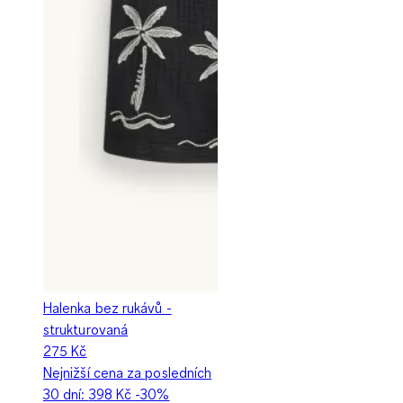
Halenka bez rukávů -
strukturovaná
275 Kč
Nejnižší cena za posledních
30 dní:
398 Kč
-30%