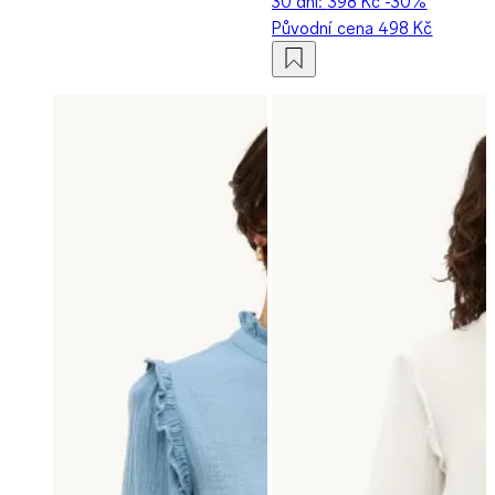
30 dní:
398 Kč
-30%
Původní cena
498 Kč