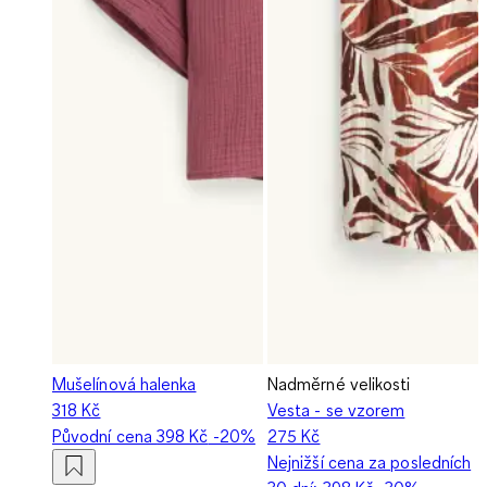
Mušelínová halenka
Nadměrné velikosti
318 Kč
Vesta - se vzorem
Původní cena
398 Kč
-20%
275 Kč
Nejnižší cena za posledních