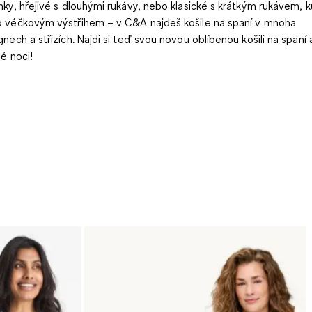
nky, hřejivé s dlouhými rukávy, nebo klasické s krátkým rukávem, 
 véčkovým výstřihem – v C&A najdeš košile na spaní v mnoha
gnech a střizích. Najdi si teď svou novou oblíbenou košili na spaní a 
né noci!