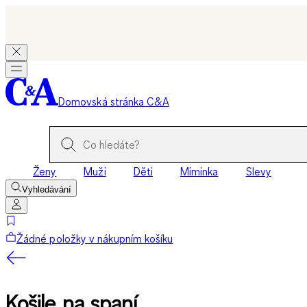
Domovská stránka C&A
Ženy
Muži
Děti
Miminka
Slevy
Vyhledávání
Žádné položky v nákupním košíku
Košile na spaní