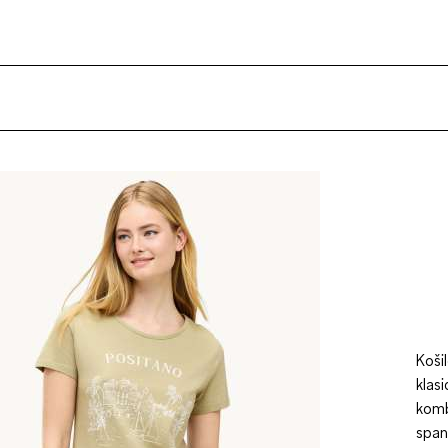
Koši
klas
komb
span