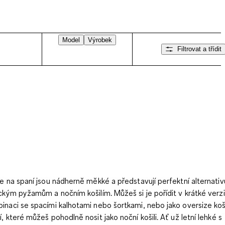
Model
Výrobek
Filtrovat a třídit
le na spaní jsou nádherně měkké a představují perfektní alternativ
ickým pyžamům a nočním košilím. Můžeš si je pořídit v krátké verzi
inaci se spacími kalhotami nebo šortkami, nebo jako oversize koš
í, které můžeš pohodlně nosit jako noční košili. Ať už letní lehké s