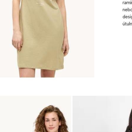
ramí
nebo
desi
útul