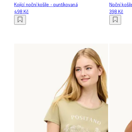
Kojící noční košile - puntíkovaná
Noční košil
498 Kč
398 Kč