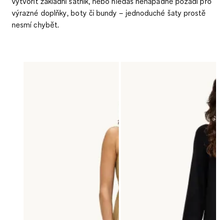
vytvořit
základní šatník
, nebo hledáš
nenápadné pozadí pro
výrazné doplňky
, boty či bundy – jednoduché šaty prostě
nesmí chybět.