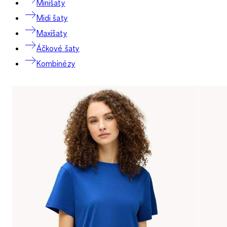
Minišaty
Midi šaty
Maxišaty
Áčkové šaty
Kombinézy