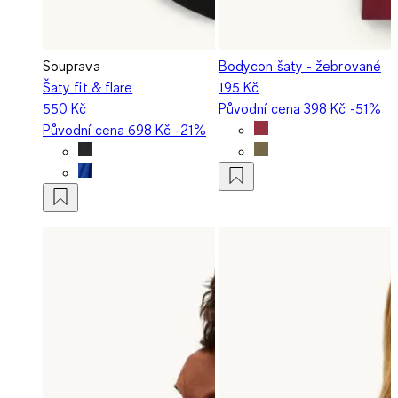
Souprava
Bodycon šaty - žebrované
Šaty fit & flare
195 Kč
550 Kč
Původní cena
398 Kč
-51%
Původní cena
698 Kč
-21%