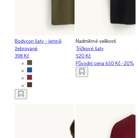
Bodycon šaty - jemně
Nadměrné velikosti
žebrované
Tričkové šaty
398 Kč
520 Kč
Původní cena
650 Kč
-20%