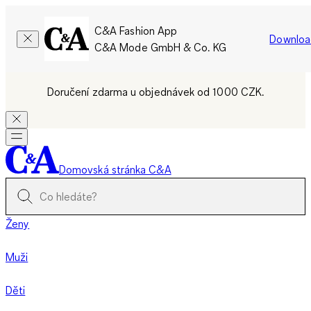
C&A Fashion App
Downloa
C&A Mode GmbH & Co. KG
Doručení zdarma u objednávek od 1000 CZK.
Domovská stránka C&A
Ženy
Muži
Děti