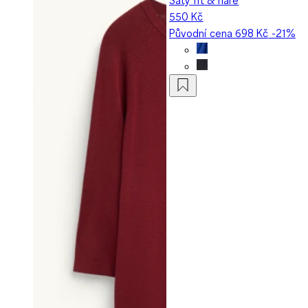
550 Kč
Původní cena
698 Kč
-21%