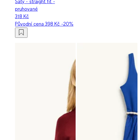
Šaty - straight fit -
pruhované
318 Kč
Původní cena
398 Kč
-20%