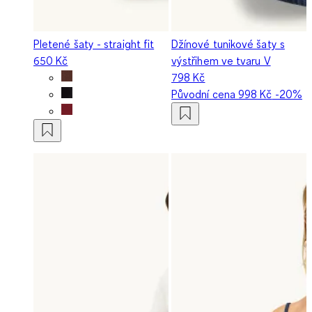
Pletené šaty - straight fit
Džínové tunikové šaty s
650 Kč
výstřihem ve tvaru V
798 Kč
Původní cena
998 Kč
-20%