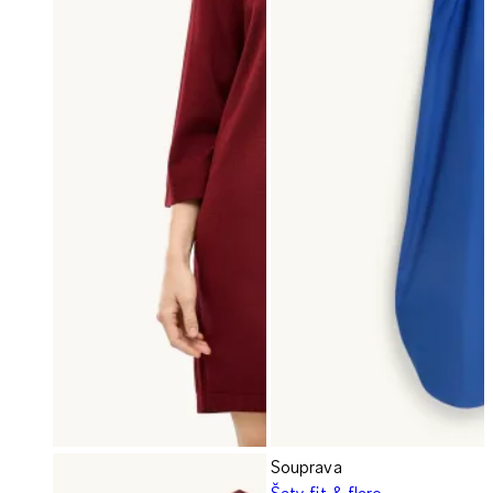
Souprava
Šaty fit & flare