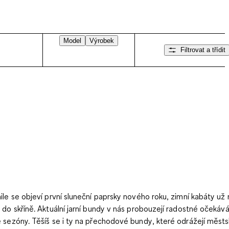
Model
Výrobek
Filtrovat a třídit
ile se objeví první sluneční paprsky nového roku, zimní kabáty už 
 do skříně.
Aktuální jarní bundy
v nás probouzejí radostné očekává
 sezóny. Těšíš se i ty na
přechodové bundy
, které odrážejí měst