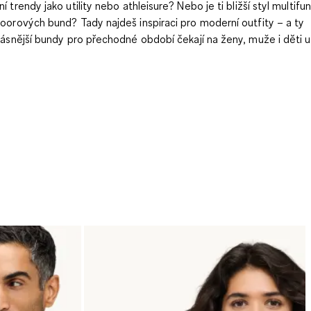
í trendy jako
utility
nebo
athleisure
? Nebo je ti bližší styl
multifu
oorových bund
? Tady najdeš inspiraci pro moderní outfity – a ty
rásnější bundy pro přechodné období čekají na ženy, muže i děti 