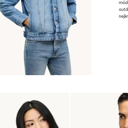
módn
outd
nejk