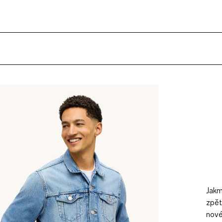
Jakm
zpět
nové