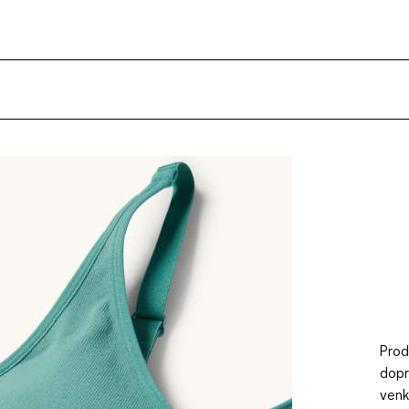
Prod
dopr
venk