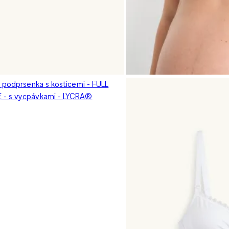
á podprsenka s kosticemi - FULL
- s vycpávkami - LYCRA®