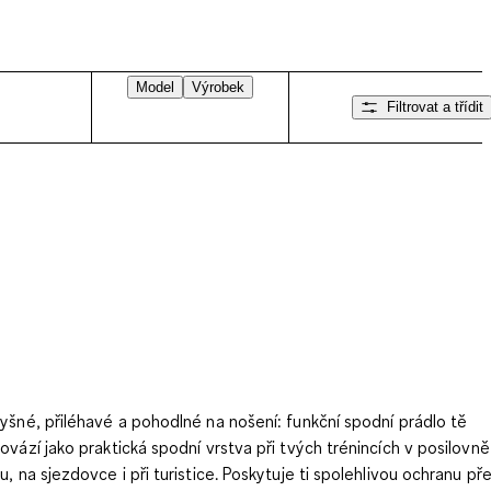
Model
Výrobek
Filtrovat a třídit
yšné, přiléhavé a pohodlné na nošení: funkční spodní prádlo tě
ovází jako praktická spodní vrstva při tvých trénincích v posilovně 
u, na sjezdovce i při turistice. Poskytuje ti spolehlivou ochranu př