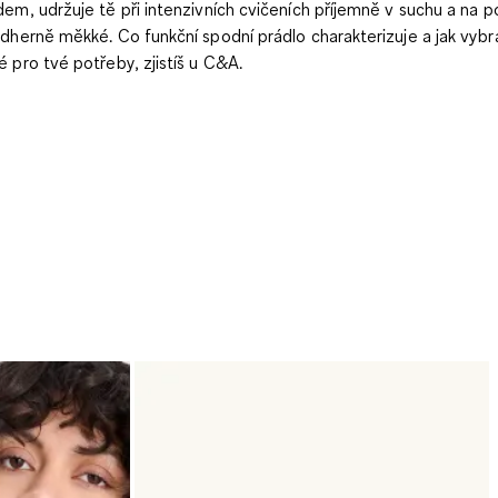
dem, udržuje tě při intenzivních cvičeních příjemně v suchu a na 
ádherně měkké. Co funkční spodní prádlo charakterizuje a jak vybr
é pro tvé potřeby, zjistíš u C&A.