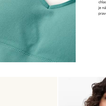
chla
je n
prav