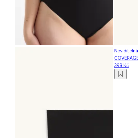
Neviditeln
COVERAGE 
398 Kč