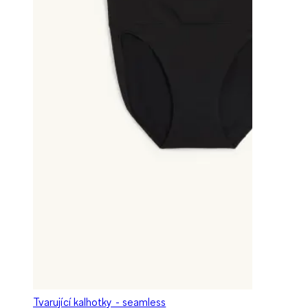
Tvarující kalhotky - seamless