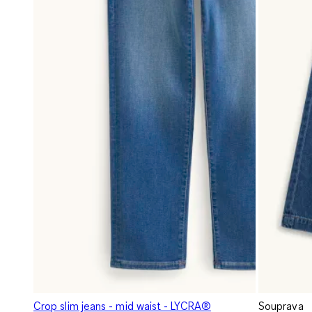
Crop slim jeans - mid waist - LYCRA®
Souprava