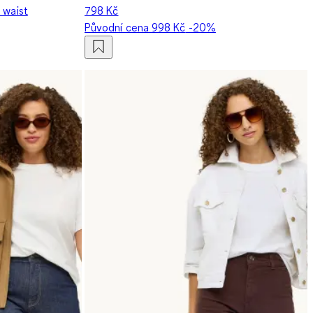
 waist
798 Kč
Původní cena
998 Kč
-20%