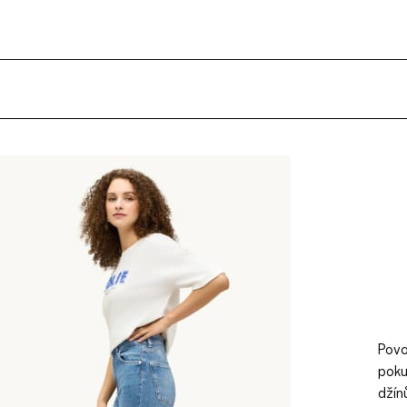
Povo
poku
džín