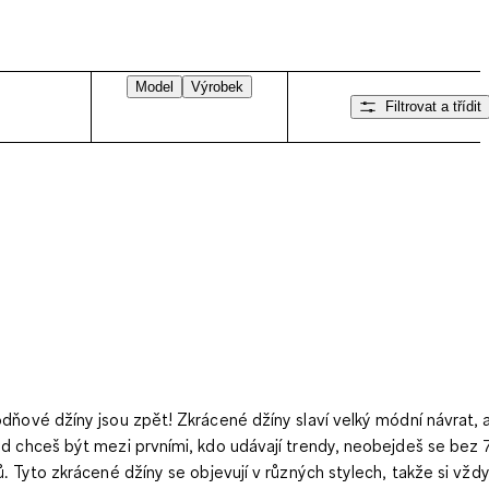
Model
Výrobek
Filtrovat a třídit
dňové džíny jsou zpět! Zkrácené džíny slaví velký módní návrat, 
d chceš být mezi prvními, kdo udávají trendy, neobejdeš se bez 
ů. Tyto zkrácené džíny se objevují v různých stylech, takže si vžd