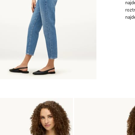
najd
rozt
najd