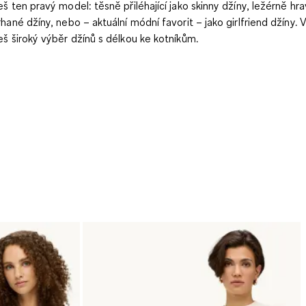
eš ten pravý model: těsně přiléhající jako skinny džíny, ležérně hra
rhané džíny, nebo – aktuální módní favorit – jako girlfriend džíny.
eš široký výběr džínů s délkou ke kotníkům.