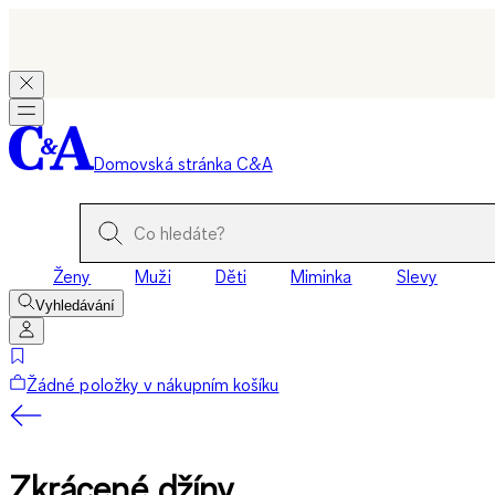
Domovská stránka C&A
Ženy
Muži
Děti
Miminka
Slevy
Vyhledávání
Žádné položky v nákupním košíku
Zkrácené džíny