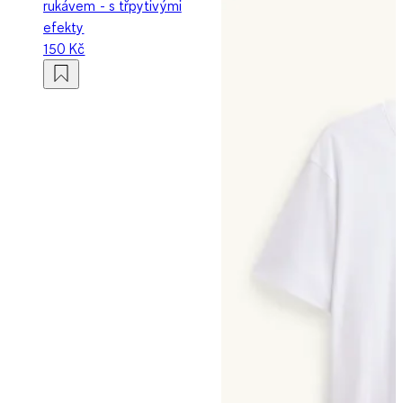
rukávem - s třpytivými
efekty
150 Kč