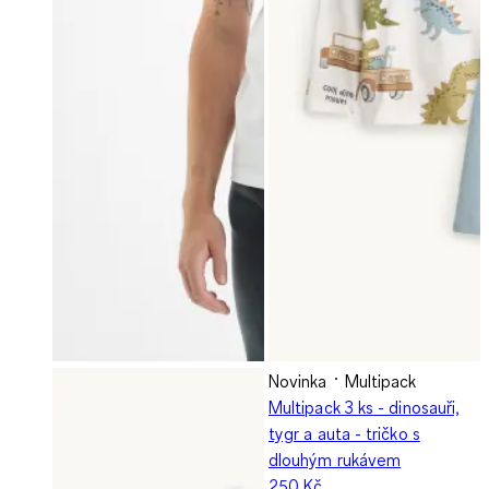
Novinka
Multipack
Multipack 3 ks - dinosauři,
tygr a auta - tričko s
dlouhým rukávem
250 Kč