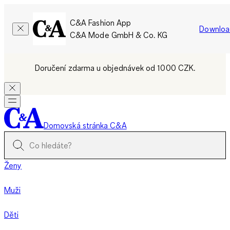
C&A Fashion App
Downloa
C&A Mode GmbH & Co. KG
Doručení zdarma u objednávek od 1000 CZK.
Domovská stránka C&A
Ženy
Muži
Děti