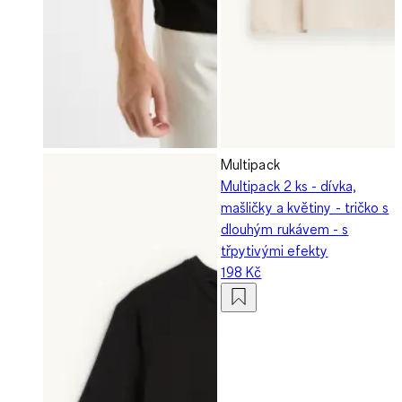
Multipack
Multipack 2 ks - dívka,
mašličky a květiny - tričko s
dlouhým rukávem - s
třpytivými efekty
198 Kč