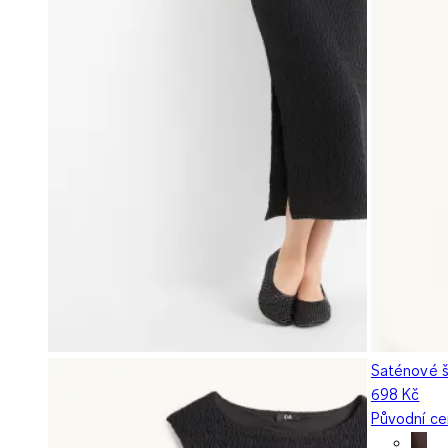
Saténové ša
698 Kč
Původní c