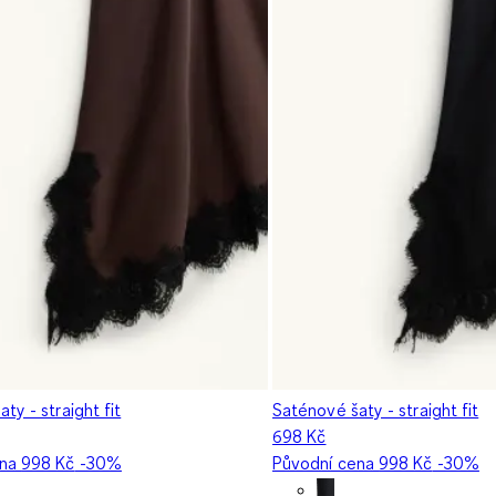
ty - straight fit
Saténové šaty - straight fit
698 Kč
ena
998 Kč
-30%
Původní cena
998 Kč
-30%