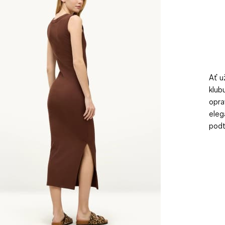
Ať u
klub
opra
eleg
podt