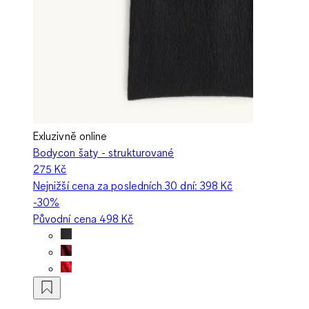
Exluzivně online
Bodycon šaty - strukturované
275 Kč
Nejnižší cena za posledních 30 dní:
398 Kč
-30%
Původní cena
498 Kč