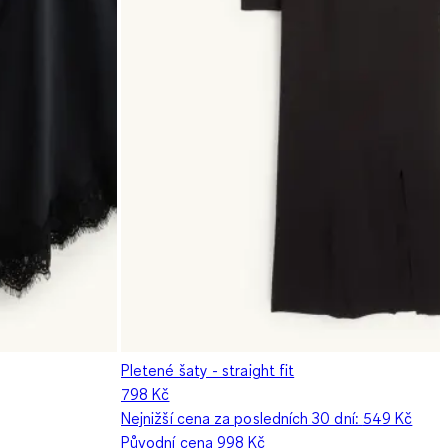
Pletené šaty - straight fit
798 Kč
Nejnižší cena za posledních 30 dní:
549 Kč
Původní cena
998 Kč