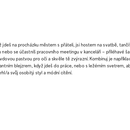
ž jdeš na procházku městem s přáteli, jsi hostem na svatbě, tančí
u nebo se účastníš pracovního meetingu v kanceláři – přiléhavé ša
vdovou pastvou pro oči a skvěle tě zvýrazní. Kombinuj je napříkla
antním blejzrem, když jdeš do práce, nebo s ležérním svetrem, ab
rhl/a svůj osobitý styl a módní cítění.