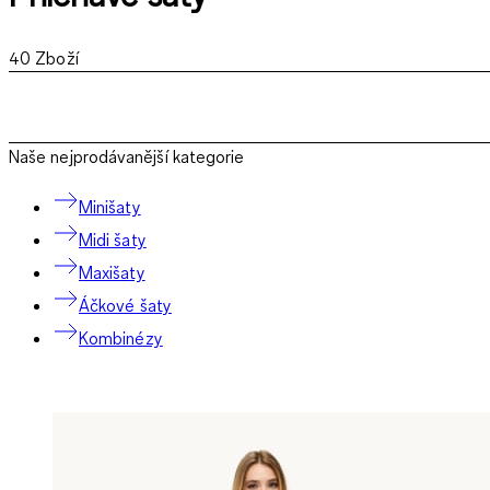
40
Zboží
Naše nejprodávanější kategorie
Minišaty
Midi šaty
Maxišaty
Áčkové šaty
Kombinézy