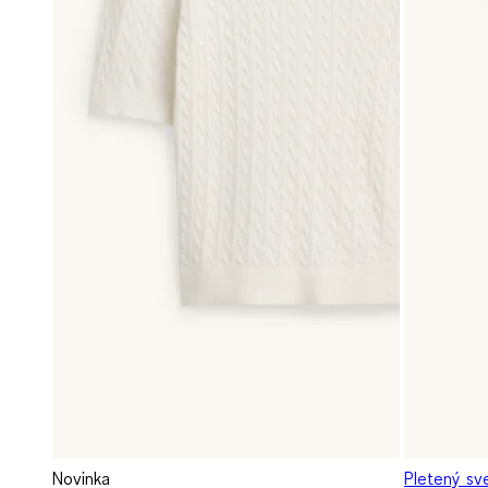
Novinka
Pletený sv