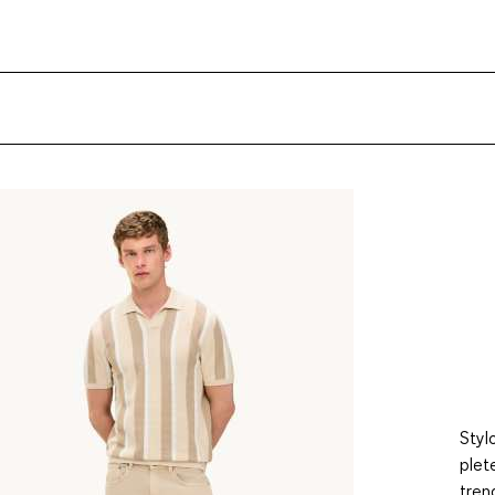
Styl
plet
tren