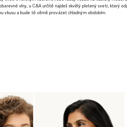
obarevné vlny, u C&A určitě najdeš skvělý pletený svetr, který o
u vkusu a bude tě věrně provázet chladným obdobím.