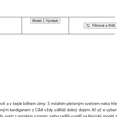
Model
Výrobek
Filtrovat a třídit
ově a v teple během zimy: S módním pleteným svetrem nebo hře
eným kardiganem z C&A vždy uděláš dobrý dojem. Ať už si vyber
dy svetr s norským vzorem, nebo raději vsadíš na klasický model 