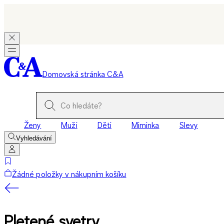
Domovská stránka C&A
Ženy
Muži
Děti
Miminka
Slevy
Vyhledávání
Žádné položky v nákupním košíku
Pletené svetry