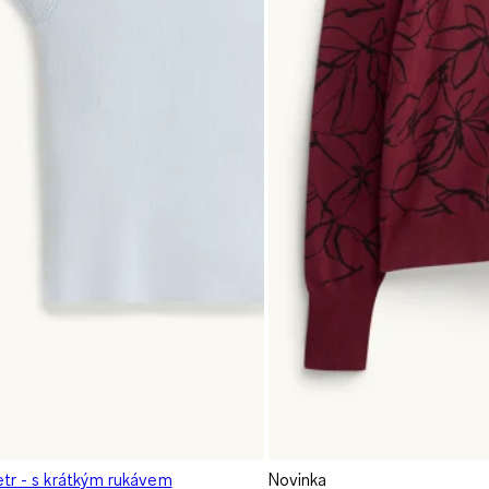
etr - s krátkým rukávem
Novinka