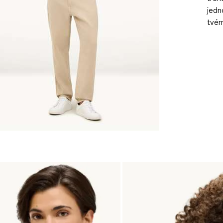
jedn
tvém