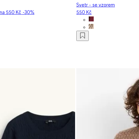
Svetr - se vzorem
ena
550 Kč
-30%
550 Kč