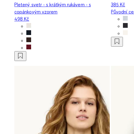
Pletený svetr - s krátkým rukávem - s
385 Kč
copánkovým vzorem
Původní c
498 Kč