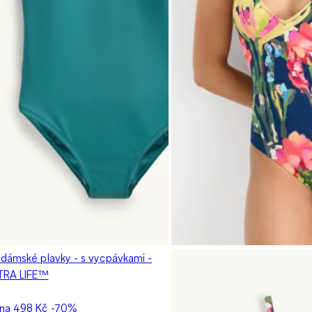
 dámské plavky - s vycpávkami -
TRA LIFE™
ena
498 Kč
-70%