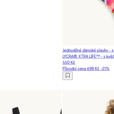
Jednodílné dámské plavky - s
LYCRA® XTRA LIFE™ - s kvě
550 Kč
Původní cena
698 Kč
-21%