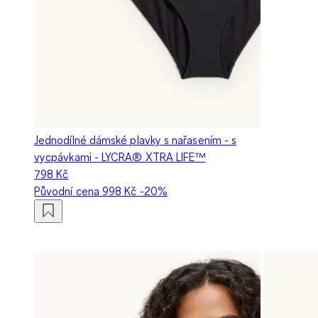
Jednodílné dámské plavky s nařasením - s
vycpávkami - LYCRA® XTRA LIFE™
798 Kč
Původní cena
998 Kč
-20%