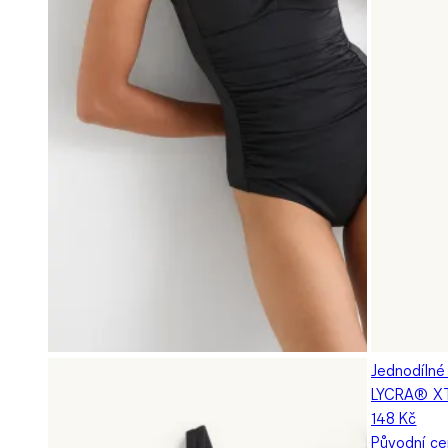
Jednodílné
LYCRA® X
148 Kč
Původní c