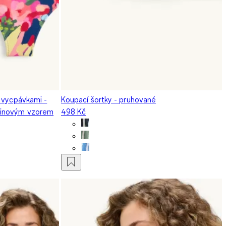
 vycpávkami -
Koupací šortky - pruhované
tinovým vzorem
498 Kč