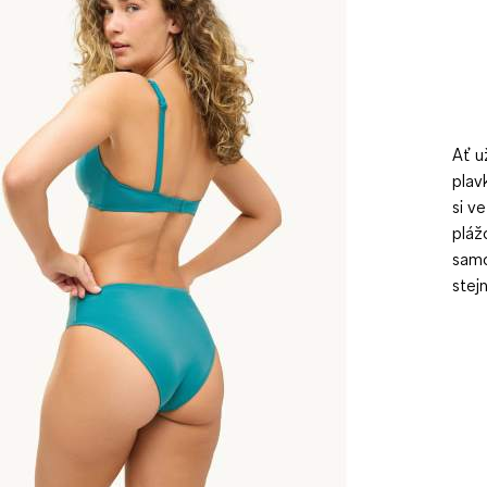
Ať u
plav
si v
pláž
samo
stej