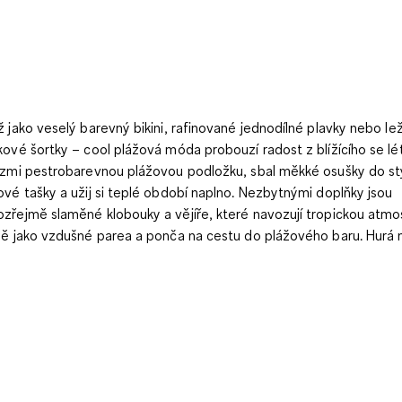
ž jako veselý barevný bikini, rafinované jednodílné plavky nebo lež
kové šortky – cool plážová móda probouzí radost z blížícího se lét
ezmi pestrobarevnou plážovou podložku, sbal měkké osušky do st
ové tašky a užij si teplé období naplno. Nezbytnými doplňky jsou
zřejmě slaměné klobouky a vějíře, které navozují tropickou atmo
ně jako vzdušné parea a ponča na cestu do plážového baru. Hurá n