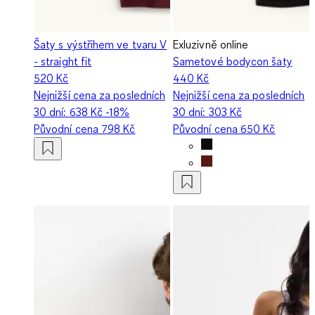
Šaty s výstřihem ve tvaru V
Exluzivně online
- straight fit
Sametové bodycon šaty
520 Kč
440 Kč
Nejnižší cena za posledních
Nejnižší cena za posledních
30 dní:
638 Kč
-18%
30 dní:
303 Kč
Původní cena
798 Kč
Původní cena
650 Kč