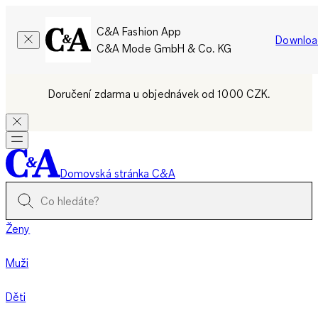
C&A Fashion App
Downloa
C&A Mode GmbH & Co. KG
Doručení zdarma u objednávek od 1000 CZK.
Domovská stránka C&A
Ženy
Muži
Děti