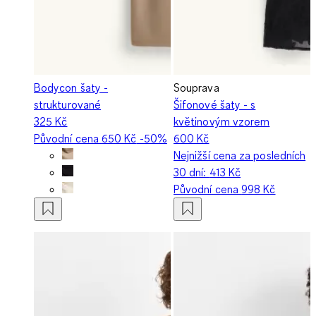
Bodycon šaty -
Souprava
strukturované
Šifonové šaty - s
325 Kč
květinovým vzorem
Původní cena
650 Kč
-50%
600 Kč
Nejnižší cena za posledních
30 dní:
413 Kč
Původní cena
998 Kč