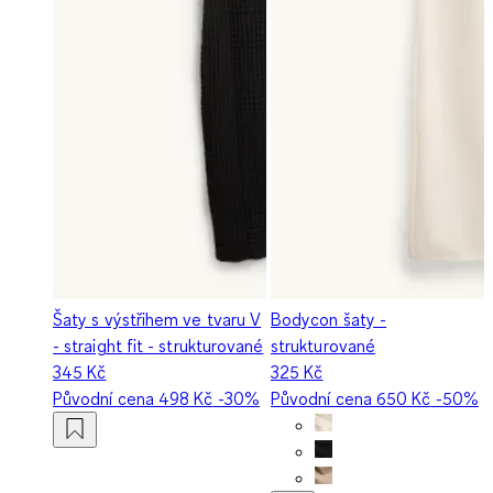
Šaty s výstřihem ve tvaru V
Bodycon šaty -
- straight fit - strukturované
strukturované
345 Kč
325 Kč
Původní cena
498 Kč
-30%
Původní cena
650 Kč
-50%