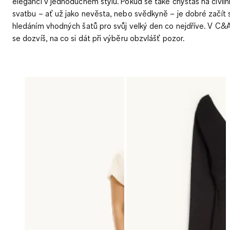
eleganci v jednoduchém stylu. Pokud se také chystáš na civiln
svatbu – ať už jako nevěsta, nebo svědkyně – je dobré začít 
hledáním vhodných šatů pro svůj velký den co nejdříve. V C&
se dozvíš, na co si dát při výběru obzvlášť pozor.