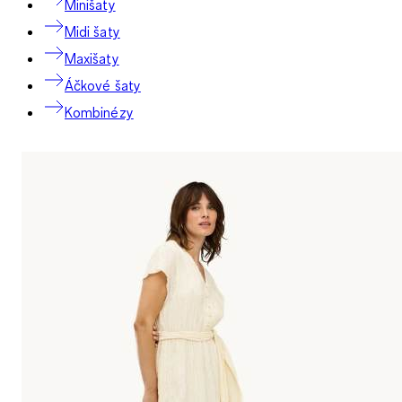
Minišaty
Midi šaty
Maxišaty
Áčkové šaty
Kombinézy