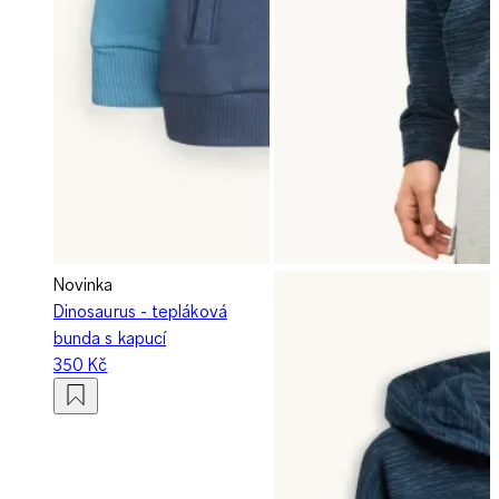
Novinka
Dinosaurus - tepláková
bunda s kapucí
350 Kč