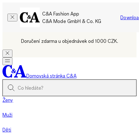
C&A Fashion App
Downloa
C&A Mode GmbH & Co. KG
Doručení zdarma u objednávek od 1000 CZK.
Domovská stránka C&A
Ženy
Muži
Děti