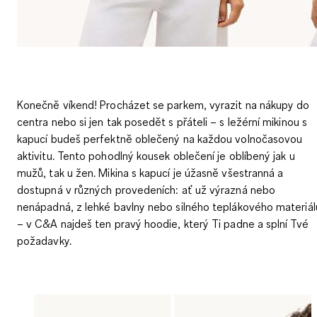
Konečně víkend! Procházet se parkem, vyrazit na nákupy do
centra nebo si jen tak posedět s přáteli – s ležérní mikinou s
kapucí budeš perfektně oblečený na každou volnočasovou
aktivitu. Tento pohodlný kousek oblečení je oblíbený jak u
mužů, tak u žen. Mikina s kapucí je úžasně všestranná a
dostupná v různých provedeních: ať už výrazná nebo
nenápadná, z lehké bavlny nebo silného teplákového materiál
– v C&A najdeš ten pravý hoodie, který Ti padne a splní Tvé
požadavky.