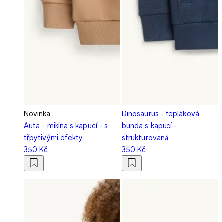
Novinka
Dinosaurus - tepláková
Auta - mikina s kapucí - s
bunda s kapucí -
třpytivými efekty
strukturovaná
350 Kč
350 Kč