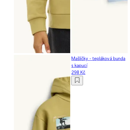
Mašličky - tepláková bunda
s kapucí
298 Kč