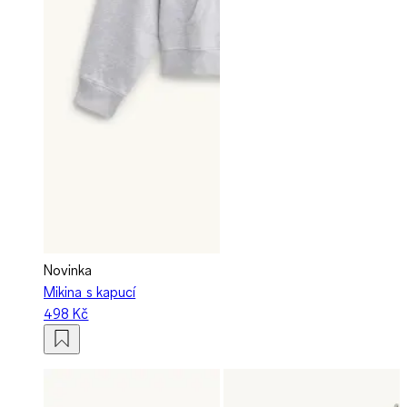
Novinka
Mikina s kapucí
498 Kč