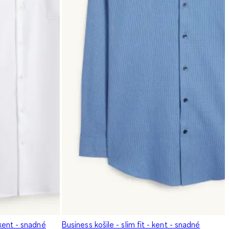
 kent - snadné
Business košile - slim fit - kent - snadné