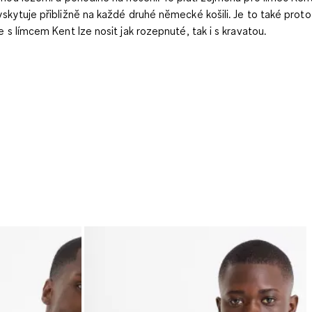
yskytuje přibližně na každé druhé německé košili. Je to také proto
le s límcem Kent lze nosit jak rozepnuté, tak i s kravatou.