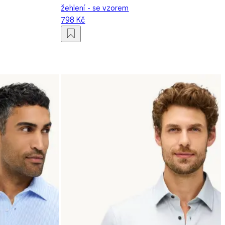
žehlení - se vzorem
798 Kč