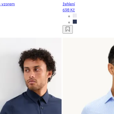
se vzorem
žehlení
698 Kč