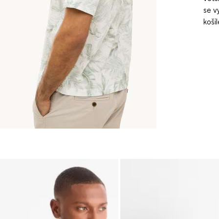
se v
koši