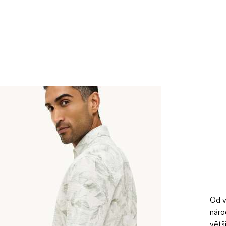
Od v
náro
větš