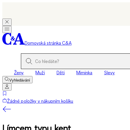
Domovská stránka C&A
Ženy
Muži
Děti
Miminka
Slevy
Vyhledávání
Žádné položky v nákupním košíku
Límcem typu kent