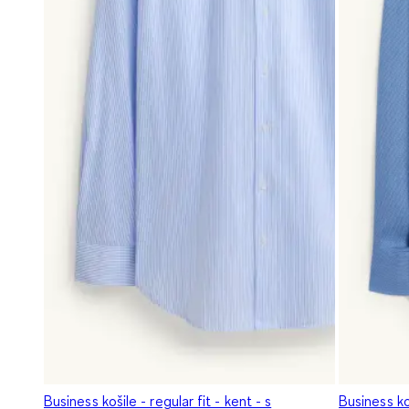
Business košile - regular fit - kent - s
Business ko