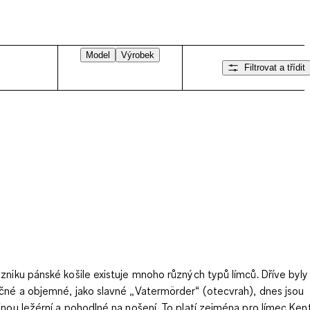
Model
Výrobek
Filtrovat a třídit
zniku pánské košile existuje mnoho různých typů límců. Dříve byly
čné a objemné, jako slavné „Vatermörder“ (otecvrah), dnes jsou
inou ležérní a pohodlné na nošení. To platí zejména pro límec Kent