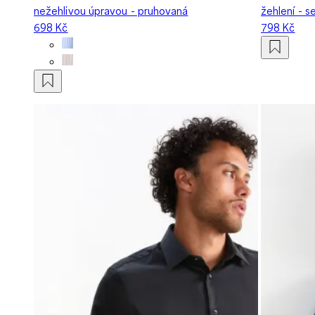
nežehlivou úpravou - pruhovaná
žehlení - 
698 Kč
798 Kč