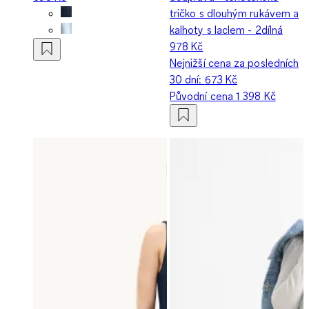
tričko s dlouhým rukávem a
kalhoty s laclem - 2dílná
978 Kč
Nejnižší cena za posledních
30 dní:
673 Kč
Původní cena
1 398 Kč