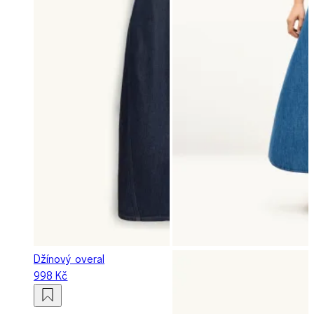
Džínový overal
998 Kč