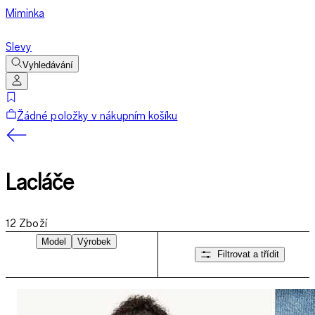
Miminka
Slevy
Vyhledávání
Žádné položky v nákupním košíku
Lacláče
12
Zboží
Model
Výrobek
Filtrovat a třídit