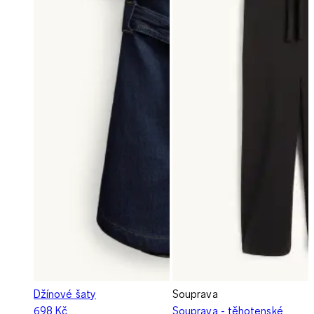
Džínové šaty
Souprava
698 Kč
Souprava - těhotenské