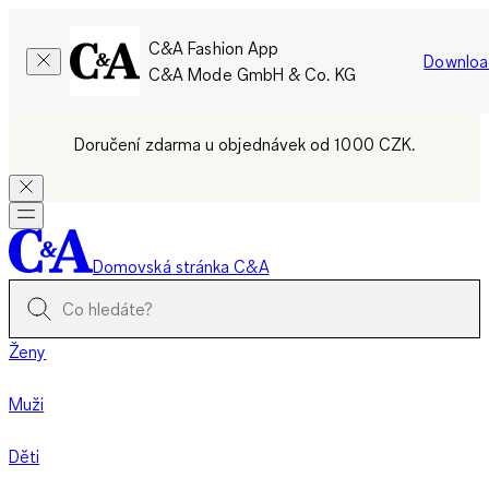
C&A Fashion App
Downloa
C&A Mode GmbH & Co. KG
Doručení zdarma u objednávek od 1000 CZK.
Domovská stránka C&A
Ženy
Muži
Děti