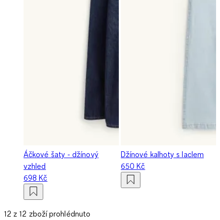
Áčkové šaty - džínový
Džínové kalhoty s laclem
vzhled
650 Kč
698 Kč
12 z 12 zboží prohlédnuto