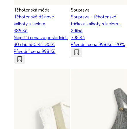
Těhotenská móda
Souprava
Těhotenské džínové
Souprava - těhotenské
kalhoty s laclem
tričko a kalhoty s laclem -
385 Kč
2dílná
Nejnižší cena za posledních
798 Kč
30 dní:
550 Kč
-30%
Původní cena
998 Kč
-20%
Původní cena
998 Kč