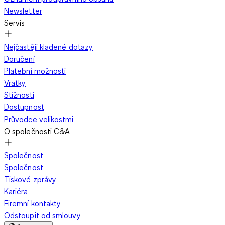
Newsletter
Servis
Klasické rovné nohavice
dominují, ale ustupují úzkým
skinny střihům
z elastických látek s vysokým podílem
Nejčastěji kladené dotazy
elastanu.
Doručení
U dámských variant jsou oblíbené
Marlene střihy
–
Platební možnosti
dlouhé, široké nohavice s press záhybem působí
Vratky
formálně.
Stížnosti
Tříčtvrteční délka
(culottes styl) je trendy, obzvlášť
Dostupnost
pro menší postavy.
Průvodce velikostmi
Chceš vypadat vyšší? Vol volnější kšandy lacláče se
O společnosti C&A
širokými nohavicemi po kotníky a doplň je vysokými
podpatky. Neutrální barva dá prostor k extravagantním
Společnost
topánkám – třeba barevné platformy nebo elegantní
Společnost
sandálky.
Tiskové zprávy
Kariéra
Firemní kontakty
Grunge a Used-Look
Odstoupit od smlouvy