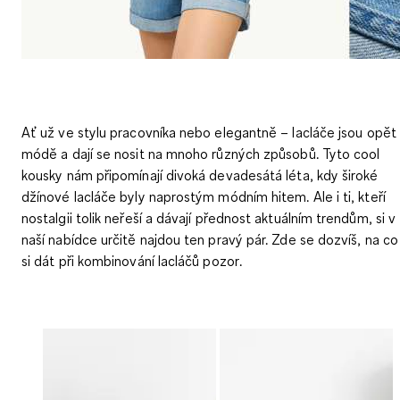
Ať už ve
stylu pracovníka
nebo elegantně –
lacláče
jsou opět
módě a dají se nosit na mnoho různých způsobů. Tyto cool
kousky nám připomínají divoká devadesátá léta, kdy
široké
džínové lacláče
byly naprostým módním hitem. Ale i ti, kteří
nostalgii tolik neřeší a dávají přednost aktuálním trendům, si v
naší nabídce určitě najdou ten pravý pár. Zde se dozvíš,
na co
si dát při kombinování lacláčů pozor
.