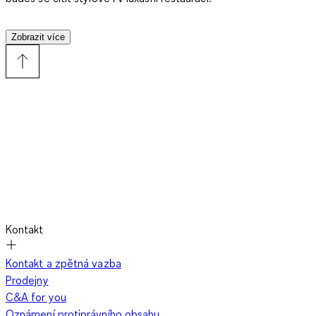
Zobrazit více
Alternativou k tradičním laclám
jsou
trägerhose
– lacláče na
kšandy místo klasického předního dílu. Ty mohou připomínat
varieté kostýmy a při zdobení flitry či kamínky vypadají velmi
elegantně. Dokonale ladí s pánským blazerem, sněhobílou
ženskou blůzou a lesklými koženými šněrovacími botami.
Naopak na pohodový večer u televize se skvěle hodí
šírší
denimové lacláče
– čím volnější, tím lepší. Doplníš je výraznou
hoodie v barvě jako žlutá nebo růžová a zakulacenými
teniskami (chunky sneakers) – styl bude streetově cool.
Kontakt
Najdi střih, který ti padne
Kontakt a zpětná vazba
Prodejny
C&A for you
Lacláče existují v mnoha střizích:
Oznámení protiprávního obsahu