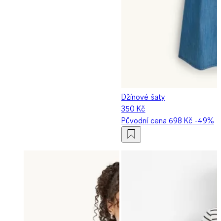
Džínové šaty
350 Kč
Původní cena
698 Kč
-49%