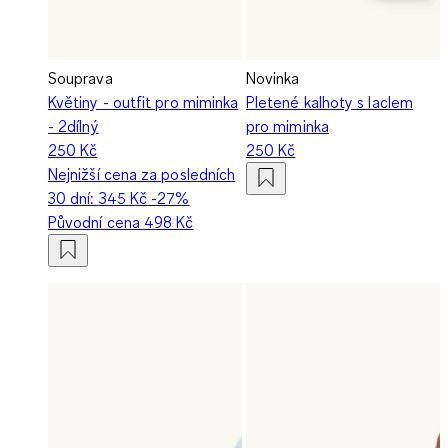
Souprava
Novinka
Květiny - outfit pro miminka
Pletené kalhoty s laclem
- 2dílný
pro miminka
250 Kč
250 Kč
Nejnižší cena za posledních
30 dní:
345 Kč
-27%
Původní cena
498 Kč