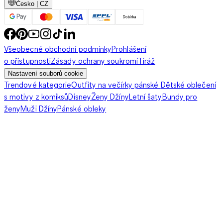
Česko | CZ
I destruktovaný denim je stále v kurzu: roztrhané, vybledlé
lacláče vypadají skvěle s vojenskými botami. Přidej pastelový
Všeobecné obchodní podmínky
Prohlášení
top a jemné šperky – kontrast, který upoutá. Doplněk? Růžová
o přístupnosti
Zásady ochrany soukromí
Tiráž
teddy bunda a stylový klobouk navodí autentický 90s vibe. V
Nastavení souborů cookie
létě si klidně vezmi lacláče přes pestrý háčkovaný bikini –
Trendové kategorie
Outfity na večírky pánské
Dětské oblečení
perfektní styl na výlet k přehradě. Přidej flanelové košile (karo)
s motivy z komiksů
Disney
Ženy Džíny
Letní šaty
Bundy pro
nebo háčkovanou vestu a ohromíš i na hudebním festivalu.
ženy
Muži Džíny
Pánské obleky
Netypické materiály jako pozornost magnet
Sám nebo sama?
Samet, manšestr, jacquard nebo krajka
–
neboj se neotřelých materiálů. Lacláče z něčeho netradičního
okamžitě strhnou pozornost.