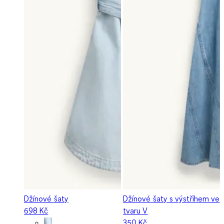
Džínové šaty
Džínové šaty s výstřihem ve
698 Kč
tvaru V
350 Kč