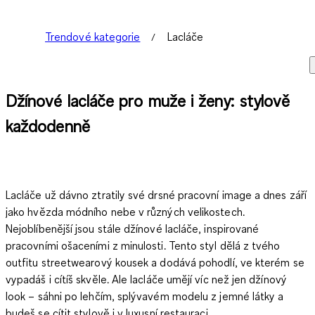
Trendové kategorie
Lacláče
Džínové lacláče pro muže i ženy: stylově
každodenně
Lacláče už dávno ztratily své drsné pracovní image a dnes září
jako hvězda módního nebe v různých velikostech.
Nejoblíbenější jsou stále
džínové lacláče
, inspirované
pracovními ošaceními z minulosti. Tento styl dělá z tvého
outfitu streetwearový kousek a dodává pohodlí, ve kterém se
vypadáš i cítíš skvěle. Ale lacláče umějí víc než jen džínový
look – sáhni po
lehčím, splývavém modelu z jemné látky
a
budeš se cítit stylově i v luxusní restauraci.