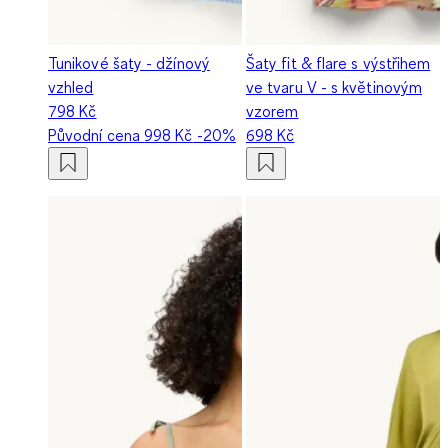
Tunikové šaty - džínový
Šaty fit & flare s výstřihem
vzhled
ve tvaru V - s květinovým
798 Kč
vzorem
Původní cena
998 Kč
-20%
698 Kč