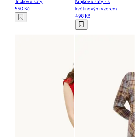
Tričkové šaty
Krajkové šaty - s
550 Kč
květinovým vzorem
498 Kč