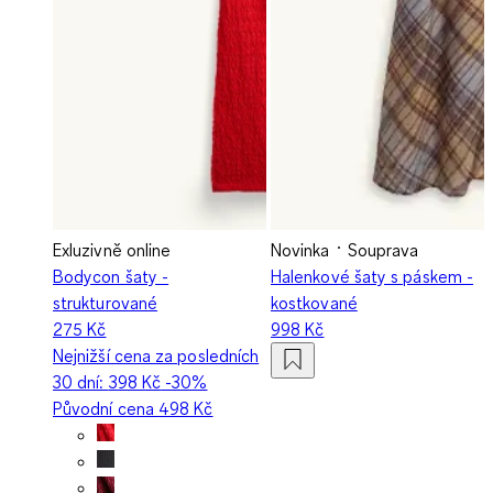
Exluzivně online
Novinka
Souprava
Bodycon šaty -
Halenkové šaty s páskem -
strukturované
kostkované
275 Kč
998 Kč
Nejnižší cena za posledních
30 dní:
398 Kč
-30%
Původní cena
498 Kč