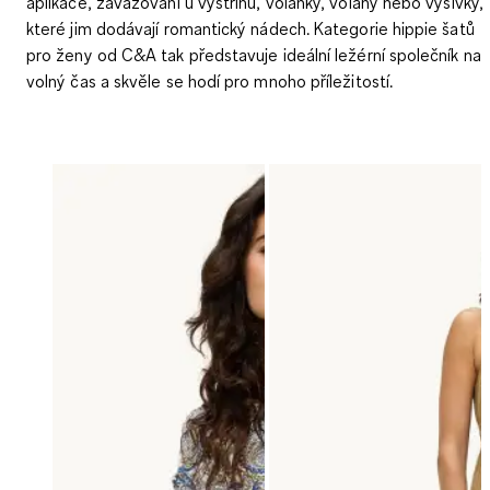
aplikace, zavazování u výstřihu, volánky, volány nebo výšivky,
které jim dodávají romantický nádech. Kategorie hippie šatů
pro ženy od C&A tak představuje ideální ležérní společník na
volný čas a skvěle se hodí pro mnoho příležitostí.