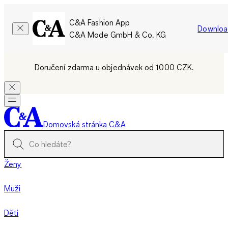
C&A Fashion App
Downloa
C&A Mode GmbH & Co. KG
Doručení zdarma u objednávek od 1000 CZK.
Domovská stránka C&A
Ženy
Muži
Děti