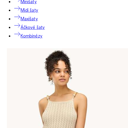
Minišaty
Midi šaty
Maxišaty
Áčkové šaty
Kombinézy