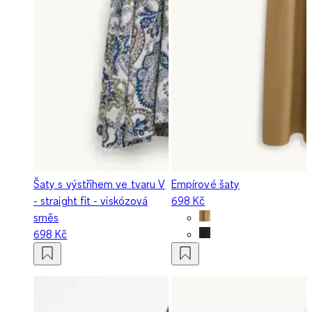
Šaty s výstřihem ve tvaru V
Empírové šaty
- straight fit - viskózová
698 Kč
směs
698 Kč