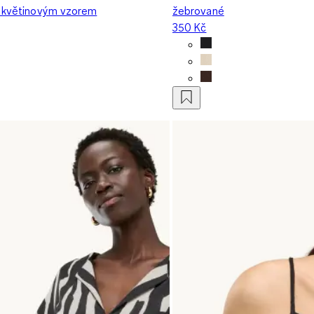
s květinovým vzorem
žebrované
350 Kč