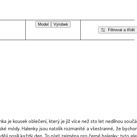
Model
Výrobek
Filtrovat a třídit
nka je kousek oblečení, který je již více než sto let nedílnou součá
ké módy. Halenky jsou natolik rozmanité a všestranné, že bycho
aději nosili každý den. To platí zejména pro černé halenky: tyto el