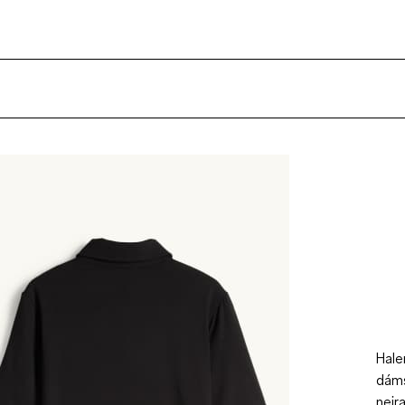
Hale
dáms
nejr