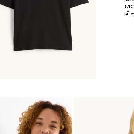
svrc
při 