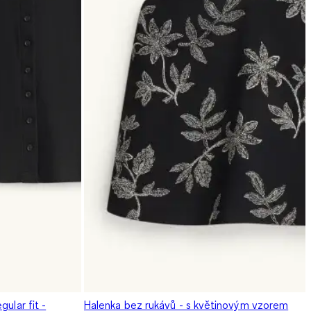
ular fit -
Halenka bez rukávů - s květinovým vzorem