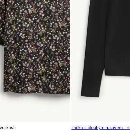
elikosti
Tričko s dlouhým rukávem - reg