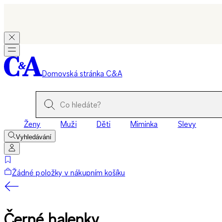
Domovská stránka C&A
Ženy
Muži
Děti
Miminka
Slevy
Vyhledávání
Žádné položky v nákupním košíku
Černé halenky