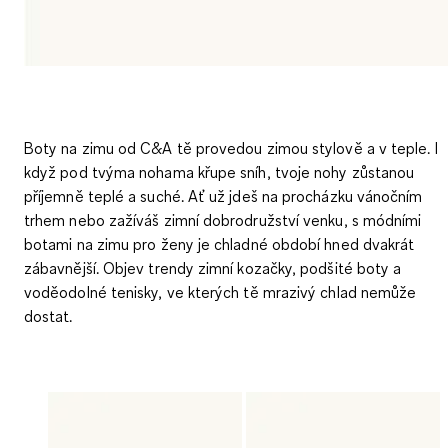
Boty na zimu od C&A tě provedou zimou stylově a v teple. I
když pod tvýma nohama křupe sníh, tvoje nohy zůstanou
příjemně teplé a suché. Ať už jdeš na procházku vánočním
trhem nebo zažíváš zimní dobrodružství venku, s módními
botami na zimu pro ženy je chladné období hned dvakrát
zábavnější. Objev trendy zimní kozačky, podšité boty a
voděodolné tenisky, ve kterých tě mrazivý chlad nemůže
dostat.