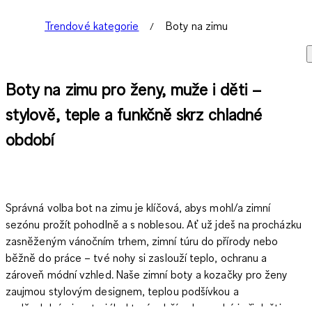
Trendové kategorie
Boty na zimu
Boty na zimu pro ženy, muže i děti –
stylově, teple a funkčně skrz chladné
období
Správná volba bot na zimu je klíčová, abys mohl/a zimní
sezónu prožít pohodlně a s noblesou. Ať už jdeš na procházku
zasněženým vánočním trhem, zimní túru do přírody nebo
běžně do práce – tvé nohy si zaslouží teplo, ochranu a
zároveň módní vzhled. Naše zimní boty a kozačky pro ženy
zaujmou stylovým designem, teplou podšívkou a
voděodolnými materiály, které udrží nohy suché i při dešti a