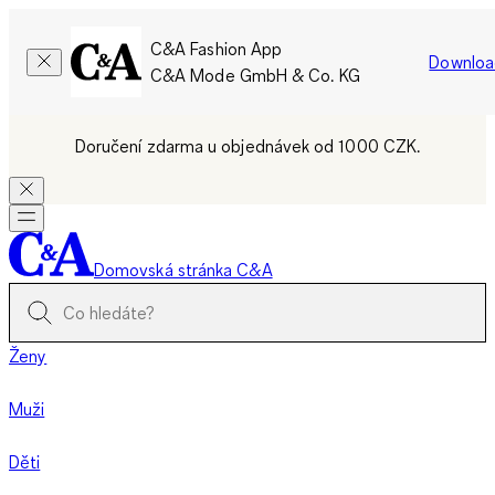
C&A Fashion App
Downloa
C&A Mode GmbH & Co. KG
Doručení zdarma u objednávek od 1000 CZK.
Domovská stránka C&A
Ženy
Muži
Děti