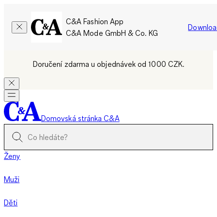
C&A Fashion App
Downloa
C&A Mode GmbH & Co. KG
Doručení zdarma u objednávek od 1000 CZK.
Domovská stránka C&A
Ženy
Muži
Děti