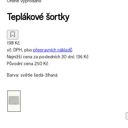
Online vyprodáno
Teplákové šortky
198 Kč
vč. DPH, plus
přepravních nákladů
Nejnižší cena za posledních 30 dní:
136 Kč
Původní cena
250 Kč
Barva
:
světle šedá-žíhaná