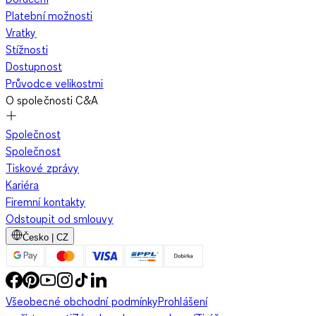
Platební možnosti
Vratky
Stížnosti
Dostupnost
Průvodce velikostmi
O společnosti C&A
Společnost
Společnost
Tiskové zprávy
Kariéra
Firemní kontakty
Odstoupit od smlouvy
Česko | CZ
Všeobecné obchodní podmínky
Prohlášení