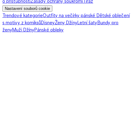
o přístupnosti
Zásady ochrany soukromí
Tiráž
Nastavení souborů cookie
Trendové kategorie
Outfity na večírky pánské
Dětské oblečení
s motivy z komiksů
Disney
Ženy Džíny
Letní šaty
Bundy pro
ženy
Muži Džíny
Pánské obleky