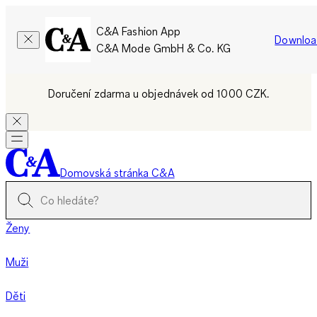
C&A Fashion App
Downloa
C&A Mode GmbH & Co. KG
Doručení zdarma u objednávek od 1000 CZK.
Domovská stránka C&A
Ženy
Muži
Děti