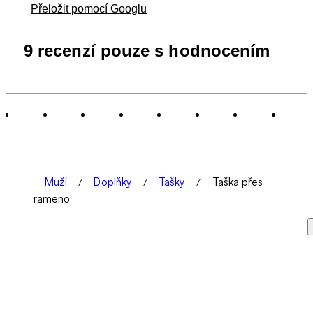
Přeložit pomocí Googlu
9 recenzí pouze s hodnocením
Muži
Doplňky
Tašky
Taška přes
rameno