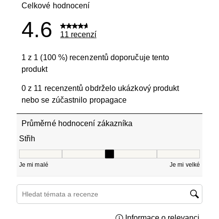
Celkové hodnocení
4.6
11 recenzí
1 z 1 (100 %) recenzentů doporučuje tento
produkt
0 z 11 recenzentů obdrželo ukázkový produkt
nebo se zúčastnilo propagace
Průměrné hodnocení zákazníka
Střih
Střih, 3 z 5, kde 1 se rovná Je mi malé a 5 se rovná Je mi
Je mi malé
Je mi velké
Hledání témat a recenzí – oblast vyhledávání
Informace o relevanci
Zobraz