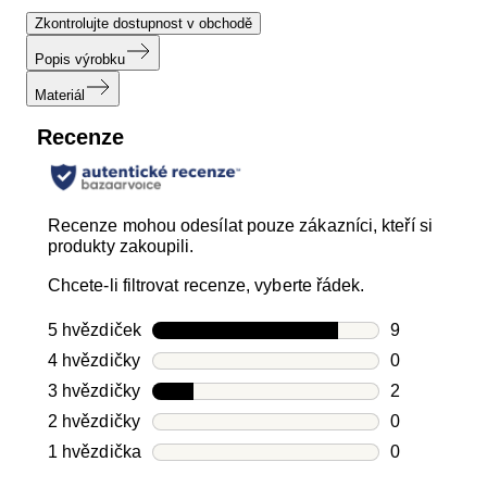
Zkontrolujte dostupnost v obchodě
Popis výrobku
Materiál
Recenze
Recenze mohou odesílat pouze zákazníci, kteří si
produkty zakoupili.
Chcete-li filtrovat recenze, vyberte řádek.
5 hvězdiček
hvězdičky
9
Počet recen
4 hvězdičky
hvězdičky
0
Počet recen
3 hvězdičky
hvězdičky
2
Počet recen
2 hvězdičky
hvězdičky
0
Počet recen
1 hvězdička
hvězdičky
0
Počet recen