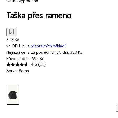
Online vyprodáno
Taška přes rameno
508 Kč
vč. DPH, plus
přepravních nákladů
Nejnižší cena za posledních 30 dní:
350 Kč
Původní cena
698 Kč
4.6
(11)
Přečtěte
Barva
:
černá
si
11
recenzí.
Stejný
odkaz
na
stránku.