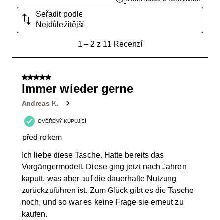
Seřadit podle
Nejdůležitější
1
1
–
2 z 11
Recenzí
až
2
z
5 z 5 hvězdiček.
11
Immer wieder gerne
Recenzí.
Andreas K.
OVĚŘENÝ KUPUJÍCÍ
před rokem
Ich liebe diese Tasche. Hatte bereits das
Vorgängermodell. Diese ging jetzt nach Jahren
kaputt. was aber auf die dauerhafte Nutzung
zurückzuführen ist. Zum Glück gibt es die Tasche
noch, und so war es keine Frage sie erneut zu
kaufen.