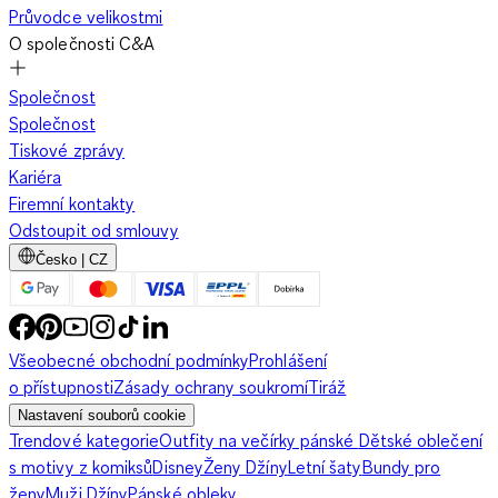
Průvodce velikostmi
O společnosti C&A
Společnost
Společnost
Tiskové zprávy
Kariéra
Firemní kontakty
Odstoupit od smlouvy
Česko | CZ
Všeobecné obchodní podmínky
Prohlášení
o přístupnosti
Zásady ochrany soukromí
Tiráž
Nastavení souborů cookie
Trendové kategorie
Outfity na večírky pánské
Dětské oblečení
s motivy z komiksů
Disney
Ženy Džíny
Letní šaty
Bundy pro
ženy
Muži Džíny
Pánské obleky