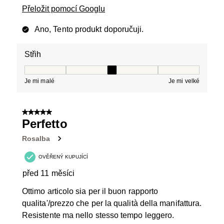
Přeložit pomocí Googlu
Ano, Tento produkt doporučuji.
Střih
Střih, 3 z 5, kde 1 se rovná Je mi malé a 5 se rovná Je 
Je mi malé
Je mi velké
5 z 5 hvězdiček.
Perfetto
Rosalba
OVĚŘENÝ KUPUJÍCÍ
před 11 měsíci
Ottimo articolo sia per il buon rapporto
qualita'/prezzo che per la qualità della manifattura.
Resistente ma nello stesso tempo leggero.