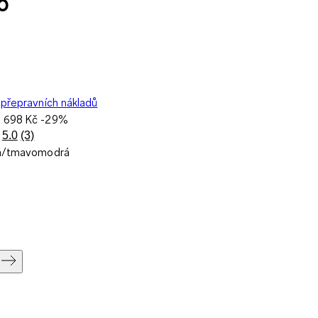
o
přepravních nákladů
a
698 Kč
-29%
5.0
(3)
Přečtěte
á/tmavomodrá
si
3
recenzí.
Stejný
odkaz
na
stránku.