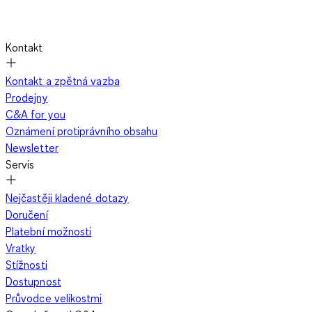
Kontakt
Kontakt a zpětná vazba
Prodejny
C&A for you
Oznámení protiprávního obsahu
Newsletter
Servis
Nejčastěji kladené dotazy
Doručení
Platební možnosti
Vratky
Stížnosti
Dostupnost
Průvodce velikostmi