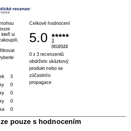
 mohou
Celkové hodnocení
pouze
5.0
kteří si
akoupili.
3
recenze
iltrovat
0 z 3 recenzentů
vyberte
obdrželo ukázkový
produkt nebo se
zúčastnilo
ek
hvězdičky
3
propagace
Počet recenzí s hodnocením 5 hvězdiček: 3.
ky
hvězdičky
0
Počet recenzí s hodnocením 4 hvězdičky: 0.
ky
hvězdičky
0
Počet recenzí s hodnocením 3 hvězdičky: 0.
ky
hvězdičky
0
Počet recenzí s hodnocením 2 hvězdičky: 0.
ka
hvězdičky
0
Počet recenzí s hodnocením 1 hvězdička: 0.
nze pouze s hodnocením