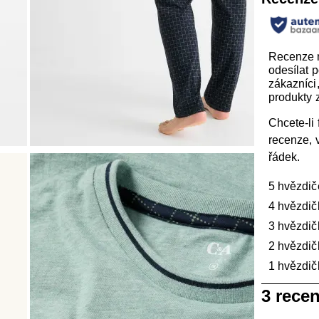
Recenze
odesílat 
zákazníci, 
produkty z
Chcete-li f
recenze, 
řádek.
5 hvězdič
4 hvězdič
3 hvězdič
2 hvězdič
1 hvězdič
1
3 rece
až