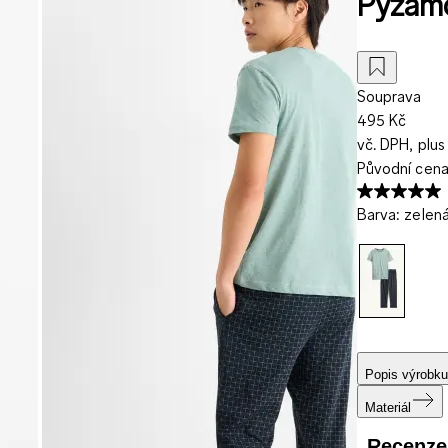
Pyžam
Souprava
495 Kč
vč. DPH, plus
Původní cen
Barva
:
zelen
Popis výrobku
Materiál
Recenze