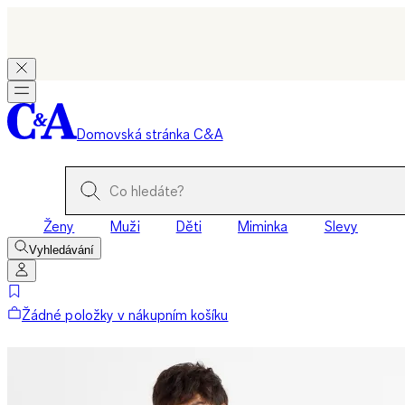
Domovská stránka C&A
Ženy
Muži
Děti
Miminka
Slevy
Vyhledávání
Žádné položky v nákupním košíku