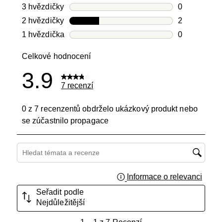
Počet recen
3 hvězdičky
hvězdičky
0
Počet recen
2 hvězdičky
hvězdičky
2
Počet recen
1 hvězdička
hvězdičky
0
Počet recen
Celkové hodnocení
3.9
7 recenzí
0 z 7 recenzentů obdrželo ukázkový produkt nebo
se zúčastnilo propagace
Hledání témat a recenzí – oblast vyhledávání
Informace o relevanci
Zobraz
Seřadit podle
Nejdůležitější
1