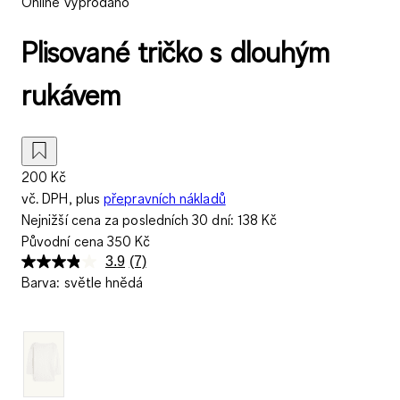
Online vyprodáno
Plisované tričko s dlouhým
rukávem
200 Kč
vč. DPH, plus
přepravních nákladů
Nejnižší cena za posledních 30 dní:
138 Kč
Původní cena
350 Kč
3.9
(7)
Přečtěte
Barva
:
světle hnědá
si
7
recenzí.
Stejný
odkaz
na
stránku.