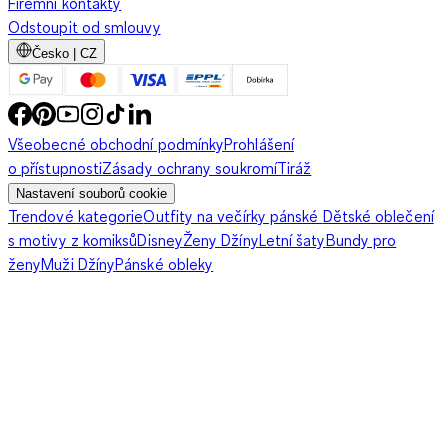
Firemní kontakty
Odstoupit od smlouvy
Česko | CZ
Všeobecné obchodní podmínky
Prohlášení
o přístupnosti
Zásady ochrany soukromí
Tiráž
Nastavení souborů cookie
Trendové kategorie
Outfity na večírky pánské
Dětské oblečení
s motivy z komiksů
Disney
Ženy Džíny
Letní šaty
Bundy pro
ženy
Muži Džíny
Pánské obleky