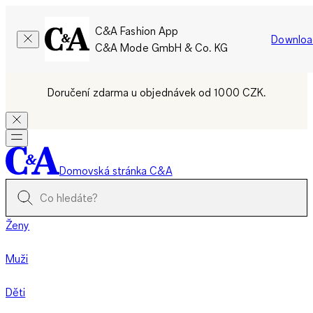
C&A Fashion App
Downloa
C&A Mode GmbH & Co. KG
Doručení zdarma u objednávek od 1000 CZK.
Domovská stránka C&A
Ženy
Muži
Děti