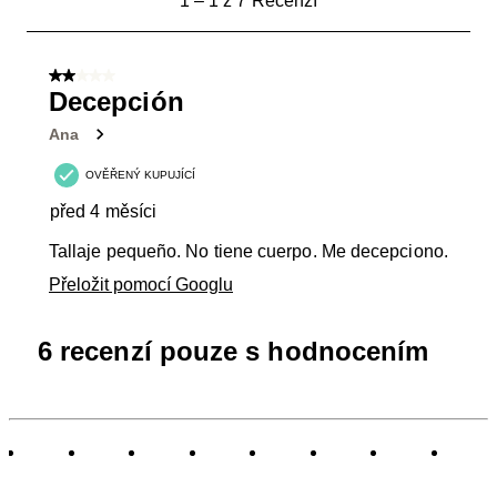
1
–
1 z 7
Recenzí
až
1
z
2 z 5 hvězdiček.
7
Decepción
Recenzí.
Ana
OVĚŘENÝ KUPUJÍCÍ
před 4 měsíci
Tallaje pequeño. No tiene cuerpo. Me decepciono.
Přeložit pomocí Googlu
6 recenzí pouze s hodnocením