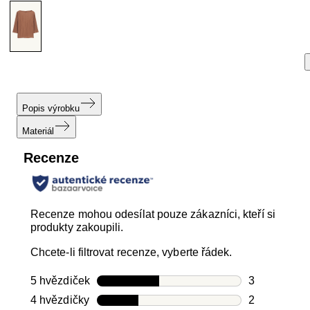
Popis výrobku
Materiál
Recenze
Recenze mohou odesílat pouze zákazníci, kteří si
produkty zakoupili.
Chcete-li filtrovat recenze, vyberte řádek.
5 hvězdiček
hvězdičky
3
Počet recen
4 hvězdičky
hvězdičky
2