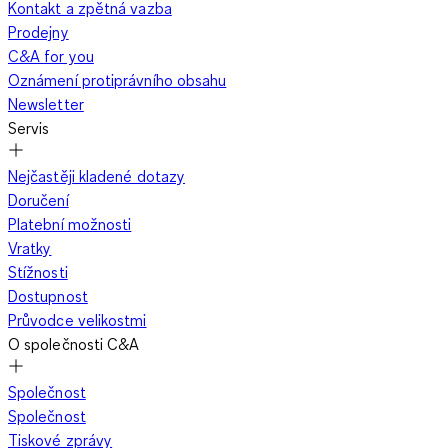
Kontakt a zpětná vazba
Prodejny
C&A for you
Oznámení protiprávního obsahu
Newsletter
Servis
Nejčastěji kladené dotazy
Doručení
Platební možnosti
Vratky
Stížnosti
Dostupnost
Průvodce velikostmi
O společnosti C&A
Společnost
Společnost
Tiskové zprávy