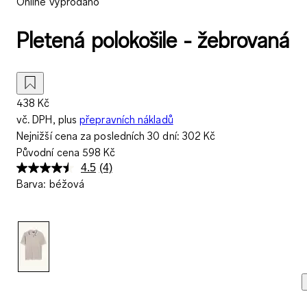
Online vyprodáno
Pletená polokošile - žebrovaná
438 Kč
vč. DPH, plus
přepravních nákladů
Nejnižší cena za posledních 30 dní:
302 Kč
Původní cena
598 Kč
4.5
(4)
Přečtěte
Barva
:
béžová
si
4
recenzí.
Stejný
odkaz
na
stránku.