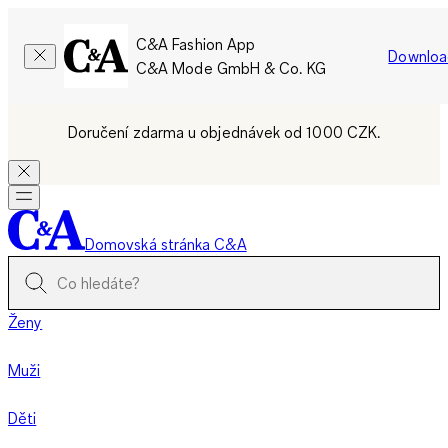
C&A Fashion App
Downloa
C&A Mode GmbH & Co. KG
Doručení zdarma u objednávek od 1000 CZK.
Domovská stránka C&A
Ženy
Muži
Děti