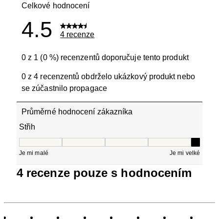
Celkové hodnocení
4.5
4 recenze
0 z 1 (0 %) recenzentů doporučuje tento produkt
0 z 4 recenzentů obdrželo ukázkový produkt nebo
se zúčastnilo propagace
Průměrné hodnocení zákazníka
Střih
Střih, 5 z 5, kde 1 se rovná Je mi malé a 5 se rovná Je mi
Je mi malé
Je mi velké
1
4 recenze pouze s hodnocením
až
0
ze
4