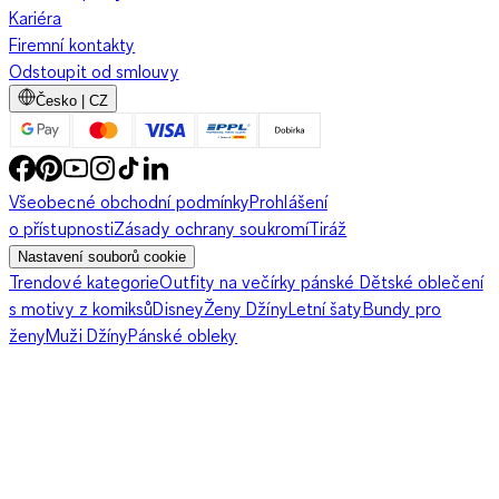
Kariéra
Firemní kontakty
Odstoupit od smlouvy
Česko | CZ
Všeobecné obchodní podmínky
Prohlášení
o přístupnosti
Zásady ochrany soukromí
Tiráž
Nastavení souborů cookie
Trendové kategorie
Outfity na večírky pánské
Dětské oblečení
s motivy z komiksů
Disney
Ženy Džíny
Letní šaty
Bundy pro
ženy
Muži Džíny
Pánské obleky