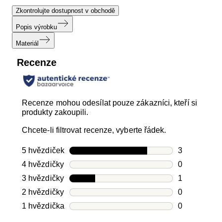
Zkontrolujte dostupnost v obchodě
Popis výrobku
Materiál
Recenze
Recenze mohou odesílat pouze zákazníci, kteří si
produkty zakoupili.
Chcete-li filtrovat recenze, vyberte řádek.
5 hvězdiček
hvězdičky
3
Počet recen
4 hvězdičky
hvězdičky
0
Počet recen
3 hvězdičky
hvězdičky
1
Počet recen
2 hvězdičky
hvězdičky
0
Počet recen
1 hvězdička
hvězdičky
0
Počet recen