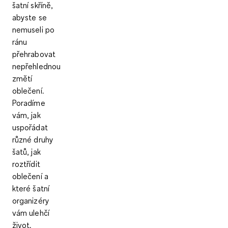
šatní skříně,
abyste se
nemuseli po
ránu
přehrabovat
nepřehlednou
změtí
oblečení.
Poradíme
vám, jak
uspořádat
různé druhy
šatů, jak
roztřídit
oblečení a
které šatní
organizéry
vám ulehčí
život.