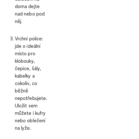
doma dejte
nad nebo pod
něj.
Vrchní police
:
jde o ideální
místo pro
klobouky,
čepice, šály,
kabelky a
cokoliv, co
běžně
nepotřebujete.
Uložit sem
můžete i kufry
nebo oblečení
na lyže.