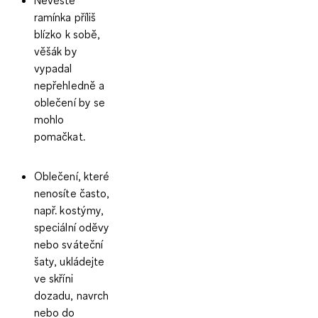
ramínka příliš
blízko k sobě,
věšák by
vypadal
nepřehledně a
oblečení by se
mohlo
pomačkat.
Oblečení, které
nenosíte často,
např. kostýmy,
speciální oděvy
nebo sváteční
šaty, ukládejte
ve skříni
dozadu, navrch
nebo do