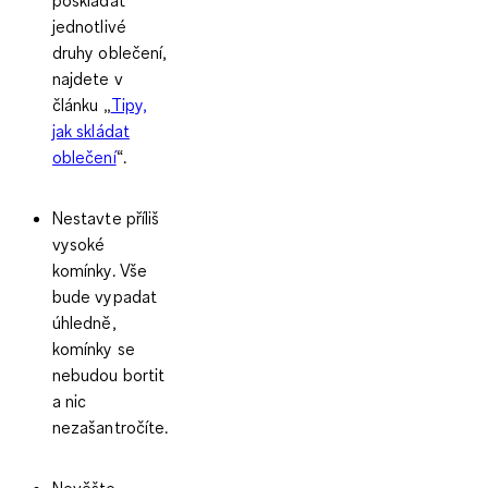
jednotlivé
druhy oblečení,
najdete v
článku „
Tipy,
jak skládat
oblečení
“.
Nestavte příliš
vysoké
komínky. Vše
bude vypadat
úhledně,
komínky se
nebudou bortit
a nic
nezašantročíte.
Nevěšte