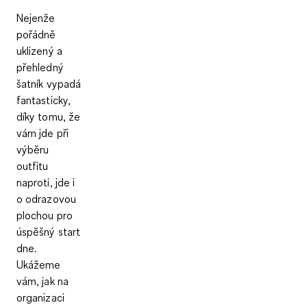
Nejenže
pořádně
uklizený a
přehledný
šatník vypadá
fantasticky,
díky tomu, že
vám jde při
výběru
outfitu
naproti, jde i
o odrazovou
plochou pro
úspěšný start
dne.
Ukážeme
vám, jak na
organizaci