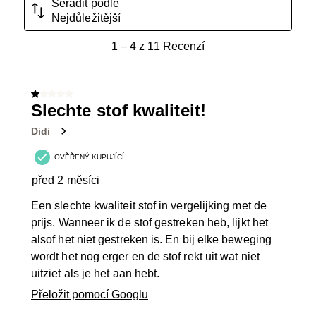
Seřadit podle
Nejdůležitější
1
1
–
4 z 11
Recenzí
až
4
z
1 z 5 hvězdiček.
11
Slechte stof kwaliteit!
Recenzí.
Didi
OVĚŘENÝ KUPUJÍCÍ
před 2 měsíci
Een slechte kwaliteit stof in vergelijking met de
prijs. Wanneer ik de stof gestreken heb, lijkt het
alsof het niet gestreken is. En bij elke beweging
wordt het nog erger en de stof rekt uit wat niet
uitziet als je het aan hebt.
Přeložit pomocí Googlu