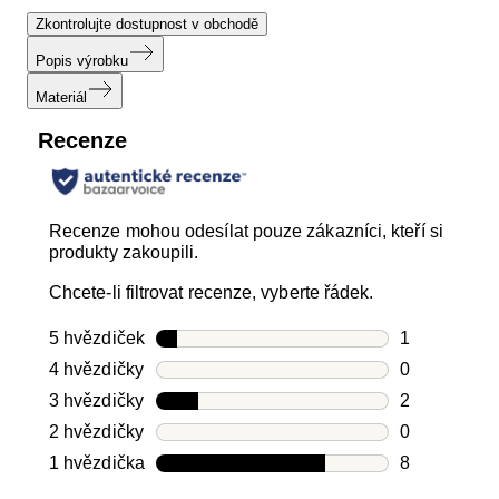
Zkontrolujte dostupnost v obchodě
Popis výrobku
Materiál
Recenze
Recenze mohou odesílat pouze zákazníci, kteří si
produkty zakoupili.
Chcete-li filtrovat recenze, vyberte řádek.
5 hvězdiček
hvězdičky
1
Počet recen
4 hvězdičky
hvězdičky
0
Počet recen
3 hvězdičky
hvězdičky
2
Počet recen
2 hvězdičky
hvězdičky
0
Počet recen
1 hvězdička
hvězdičky
8
Počet recen