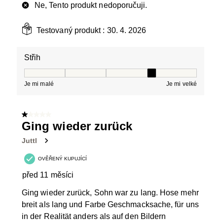
Ne, Tento produkt nedoporučuji.
Testovaný produkt :
30. 4. 2026
Střih
Střih, 4 z 5, kde 1 se rovná Je mi malé a 5 se rovná Je 
Je mi malé
Je mi velké
1 z 5 hvězdiček.
Ging wieder zurück
Juttl
OVĚŘENÝ KUPUJÍCÍ
před 11 měsíci
Ging wieder zurück, Sohn war zu lang. Hose mehr
breit als lang und Farbe Geschmacksache, für uns
in der Realität anders als auf den Bildern