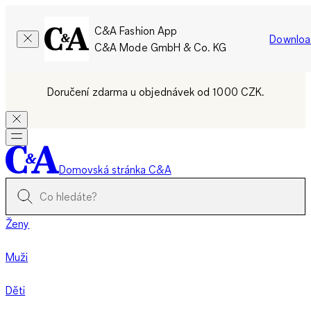
C&A Fashion App
Downloa
C&A Mode GmbH & Co. KG
Doručení zdarma u objednávek od 1000 CZK.
Domovská stránka C&A
Ženy
Muži
Děti