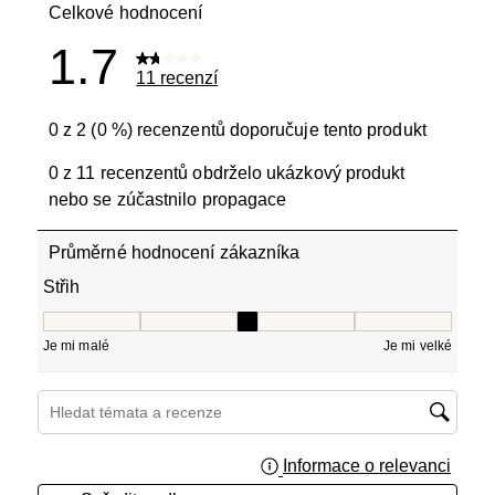
Celkové hodnocení
1.7
11 recenzí
0 z 2 (0 %) recenzentů doporučuje tento produkt
0 z 11 recenzentů obdrželo ukázkový produkt
nebo se zúčastnilo propagace
Průměrné hodnocení zákazníka
Střih
Střih, 2.5 z 5, kde 1 se rovná Je mi malé a 5 se rovná Je 
Je mi malé
Je mi velké
Hledání témat a recenzí – oblast vyhledávání
Informace o relevanci
Zobraz