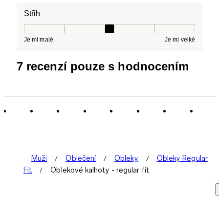
Střih
Střih, 3 z 5, kde 1 se rovná Je mi malé a 5 se rovná Je 
Je mi malé
Je mi velké
7 recenzí pouze s hodnocením
Muži
Oblečení
Obleky
Obleky Regular
Fit
Oblekové kalhoty - regular fit