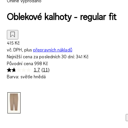
Online vyprodáno
Oblekové kalhoty - regular fit
415 Kč
vč. DPH, plus
přepravních nákladů
Nejnižší cena za posledních 30 dní:
341 Kč
Původní cena
998 Kč
1.7
(11)
Přečtěte
Barva
:
světle hnědá
si
11
recenzí.
Stejný
odkaz
na
stránku.