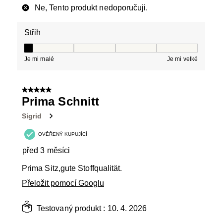
Ne, Tento produkt nedoporučuji.
Střih
Střih, 1 z 5, kde 1 se rovná Je mi malé a 5 se rovná Je 
Je mi malé
Je mi velké
5 z 5 hvězdiček.
Prima Schnitt
Sigrid
OVĚŘENÝ KUPUJÍCÍ
před 3 měsíci
Prima Sitz,gute Stoffqualität.
Přeložit pomocí Googlu
Testovaný produkt :
10. 4. 2026