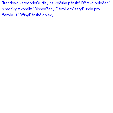
Trendové kategorie
Outfity na večírky pánské
Dětské oblečení
s motivy z komiksů
Disney
Ženy Džíny
Letní šaty
Bundy pro
ženy
Muži Džíny
Pánské obleky