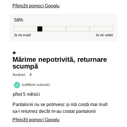
Přeložit pomocí Googlu
Střih
Střih, 2 z 5, kde 1 se rovná Je mi malé a 5 se rovná Je 
Je mi malé
Je mi velké
1 z 5 hvězdiček.
Mărime nepotrivită, returnare
scumpă
Andrei
OVĚŘENÝ KUPUJÍCÍ
před 5 měsíci
Pantalonii nu se potrivesc și mă costă mai mult
sa-i returnez decât m-au costat pantalonii
Přeložit pomocí Googlu