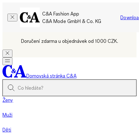
C&A Fashion App
Downloa
C&A Mode GmbH & Co. KG
Doručení zdarma u objednávek od 1000 CZK.
Domovská stránka C&A
Ženy
Muži
Děti