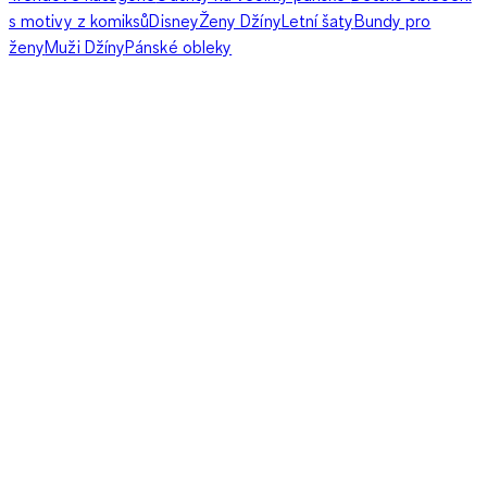
s motivy z komiksů
Disney
Ženy Džíny
Letní šaty
Bundy pro
ženy
Muži Džíny
Pánské obleky