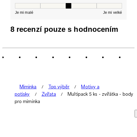
Střih, 3 z 5, kde 1 se rovná Je mi malé a 5 se rovná Je 
Je mi malé
Je mi velké
8 recenzí pouze s hodnocením
Miminka
Top výběr
Motivy a
potisky
Zvířata
Multipack 5 ks - zvířátka - body
pro miminka