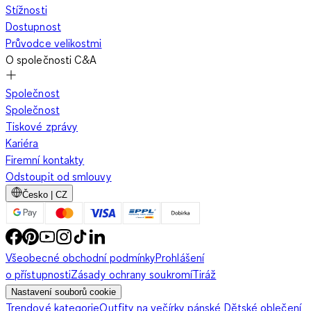
Stížnosti
Dostupnost
Průvodce velikostmi
O společnosti C&A
Společnost
Společnost
Tiskové zprávy
Kariéra
Firemní kontakty
Odstoupit od smlouvy
Česko | CZ
Všeobecné obchodní podmínky
Prohlášení
o přístupnosti
Zásady ochrany soukromí
Tiráž
Nastavení souborů cookie
Trendové kategorie
Outfity na večírky pánské
Dětské oblečení