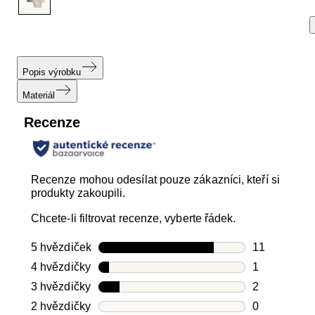
Popis výrobku
Materiál
Recenze
Recenze mohou odesílat pouze zákazníci, kteří si
produkty zakoupili.
Chcete-li filtrovat recenze, vyberte řádek.
5 hvězdiček
hvězdičky
11
Počet recen
4 hvězdičky
hvězdičky
1
Počet recen
3 hvězdičky
hvězdičky
2
Počet recen
2 hvězdičky
hvězdičky
0