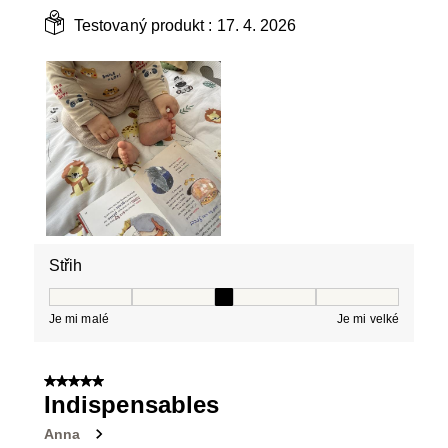
Testovaný produkt :
17. 4. 2026
Střih
Střih, 3 z 5, kde 1 se rovná Je mi malé a 5 se rovná Je 
Je mi malé
Je mi velké
5 z 5 hvězdiček.
Indispensables
Anna