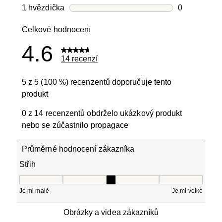
Počet recen
1 hvězdička
hvězdičky
0
Počet recen
Celkové hodnocení
4.6
14 recenzí
5 z 5 (100 %) recenzentů doporučuje tento
produkt
0 z 14 recenzentů obdrželo ukázkový produkt
nebo se zúčastnilo propagace
Průměrné hodnocení zákazníka
Střih
Střih, 3.25 z 5, kde 1 se rovná Je mi malé a 5 se rovná Je
Je mi malé
Je mi velké
Obrázky a videa zákazníků