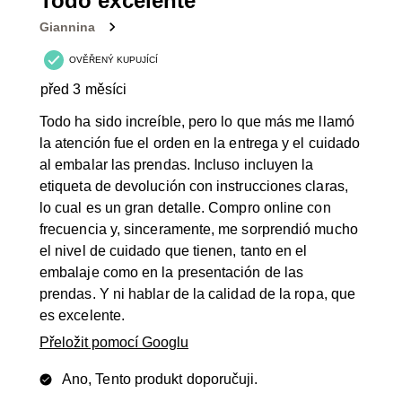
Todo excelente
Recenzí.
Giannina
OVĚŘENÝ KUPUJÍCÍ
před 3 měsíci
Todo ha sido increíble, pero lo que más me llamó
la atención fue el orden en la entrega y el cuidado
al embalar las prendas. Incluso incluyen la
etiqueta de devolución con instrucciones claras,
lo cual es un gran detalle. Compro online con
frecuencia y, sinceramente, me sorprendió mucho
el nivel de cuidado que tienen, tanto en el
embalaje como en la presentación de las
prendas. Y ni hablar de la calidad de la ropa, que
es excelente.
Přeložit pomocí Googlu
Ano, Tento produkt doporučuji.