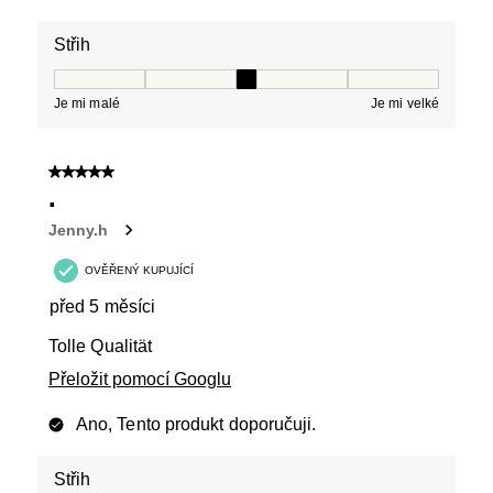
Střih
Střih, 3 z 5, kde 1 se rovná Je mi malé a 5 se rovná Je 
Je mi malé
Je mi velké
5 z 5 hvězdiček.
.
Jenny.h
OVĚŘENÝ KUPUJÍCÍ
před 5 měsíci
Tolle Qualität
Přeložit pomocí Googlu
Ano, Tento produkt doporučuji.
Střih