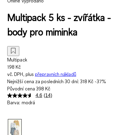
Online vyprodáno
Multipack 5 ks - zvířátka -
body pro miminka
Multipack
198 Kč
vč. DPH, plus
přepravních nákladů
Nejnižší cena za posledních 30 dní:
318 Kč
-37%
Původní cena
398 Kč
4.6
(14)
Přečtěte
Barva
:
modrá
si
14
recenzí.
Stejný
odkaz
na
stránku.