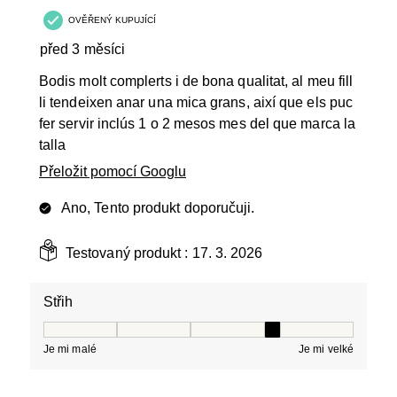
OVĚŘENÝ KUPUJÍCÍ
před 3 měsíci
Bodis molt complerts i de bona qualitat, al meu fill
li tendeixen anar una mica grans, així que els puc
fer servir inclús 1 o 2 mesos mes del que marca la
talla
Přeložit pomocí Googlu
Ano, Tento produkt doporučuji.
Testovaný produkt :
17. 3. 2026
Střih
Střih, 4 z 5, kde 1 se rovná Je mi malé a 5 se rovná Je 
Je mi malé
Je mi velké