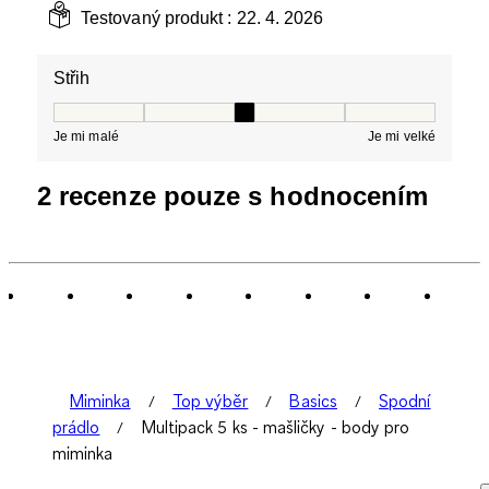
Testovaný produkt :
22. 4. 2026
Střih
Střih, 3 z 5, kde 1 se rovná Je mi malé a 5 se rovná Je 
Je mi malé
Je mi velké
2 recenze pouze s hodnocením
Miminka
Top výběr
Basics
Spodní
prádlo
Multipack 5 ks - mašličky - body pro
miminka