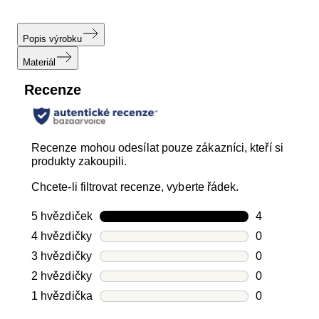
Popis výrobku
Materiál
Recenze
Recenze mohou odesílat pouze zákazníci, kteří si
produkty zakoupili.
Chcete-li filtrovat recenze, vyberte řádek.
5 hvězdiček
hvězdičky
4
Počet recen
4 hvězdičky
hvězdičky
0
Počet recen
3 hvězdičky
hvězdičky
0
Počet recen
2 hvězdičky
hvězdičky
0
Počet recen
1 hvězdička
hvězdičky
0
Počet recen