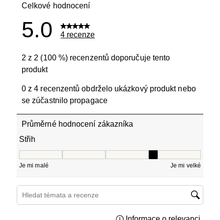
Celkové hodnocení
5.0
4 recenze
2 z 2 (100 %) recenzentů doporučuje tento
produkt
0 z 4 recenzentů obdrželo ukázkový produkt nebo
se zúčastnilo propagace
Průměrné hodnocení zákazníka
Střih
Střih, 3.5 z 5, kde 1 se rovná Je mi malé a 5 se rovná Je 
Je mi malé
Je mi velké
Hledání témat a recenzí – oblast vyhledávání
Informace o relevanci
Zobraz