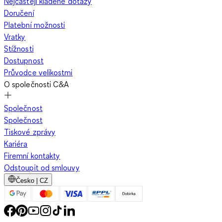
Nejčastěji kladené dotazy
Doručení
Platební možnosti
Vratky
Stížnosti
Dostupnost
Průvodce velikostmi
O společnosti C&A
Společnost
Společnost
Tiskové zprávy
Kariéra
Firemní kontakty
Odstoupit od smlouvy
Česko | CZ