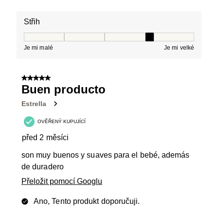
Střih
Střih, 4 z 5, kde 1 se rovná Je mi malé a 5 se rovná Je 
Je mi malé
Je mi velké
5 z 5 hvězdiček.
Buen producto
Estrella
OVĚŘENÝ KUPUJÍCÍ
před 2 měsíci
son muy buenos y suaves para el bebé, además
de duradero
Přeložit pomocí Googlu
Ano, Tento produkt doporučuji.