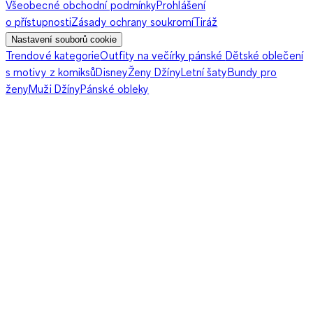
Všeobecné obchodní podmínky
Prohlášení
o přístupnosti
Zásady ochrany soukromí
Tiráž
Nastavení souborů cookie
Trendové kategorie
Outfity na večírky pánské
Dětské oblečení
s motivy z komiksů
Disney
Ženy Džíny
Letní šaty
Bundy pro
ženy
Muži Džíny
Pánské obleky