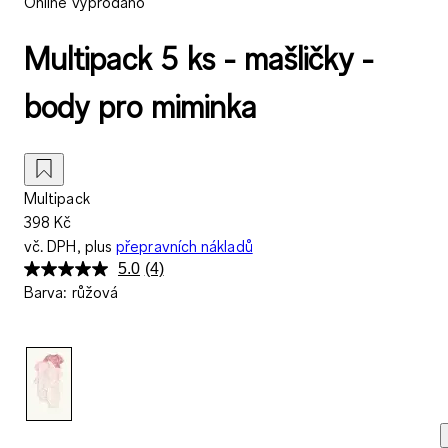
Online vyprodáno
Multipack 5 ks - mašličky -
body pro miminka
Multipack
398 Kč
vč. DPH, plus
přepravních nákladů
5.0
(4)
Přečtěte
Barva
:
růžová
si
4
recenzí.
Stejný
odkaz
na
stránku.