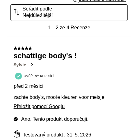
Seřadit podle
Nejdůležitější
1
1
–
2 ze 4
Recenze
až
2
ze
5 z 5 hvězdiček.
4
schattige body's !
Recenze.
Sylvie
OVĚŘENÝ KUPUJÍCÍ
před 2 měsíci
zachte body's, mooie kleuren voor meisje
Přeložit pomocí Googlu
Ano, Tento produkt doporučuji.
Testovaný produkt :
31. 5. 2026