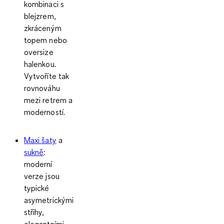
kombinaci s
blejzrem,
zkráceným
topem nebo
oversize
halenkou.
Vytvoříte tak
rovnováhu
mezi retrem a
moderností.
Maxi šaty
a
sukně
:
moderní
verze jsou
typické
asymetrickými
střihy,
elegantními