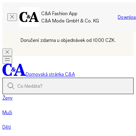
C&A Fashion App
Downloa
C&A Mode GmbH & Co. KG
Doručení zdarma u objednávek od 1000 CZK.
Domovská stránka C&A
Ženy
Muži
Děti