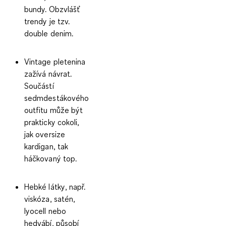
bundy. Obzvlášť
trendy je tzv.
double denim.
Vintage pletenina
zažívá návrat.
Součástí
sedmdestákového
outfitu může být
prakticky cokoli,
jak oversize
kardigan, tak
háčkovaný top.
Hebké látky
, např.
viskóza, satén,
lyocell nebo
hedvábí, působí